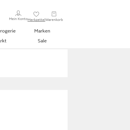
Mein Konto
Merkzettel
Warenkorb
rogerie
Marken
rkt
Sale