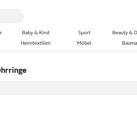
e
Baby & Kind
Sport
Beauty & D
Heimtextilien
Möbel
Bauma
Ohrringe