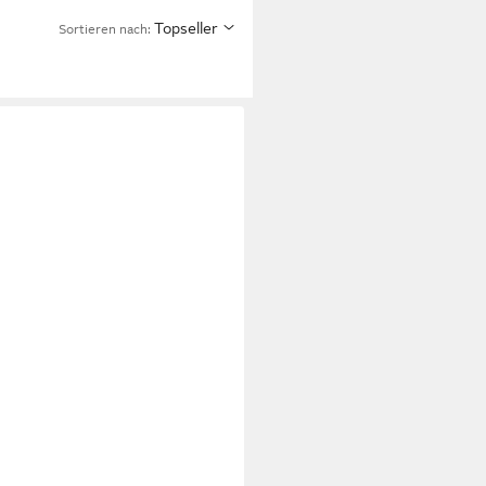
Topseller
Sortieren nach: