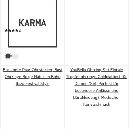
Paar Ohrhänger Kleeblatt
Silber Gold Weiß Schwarz
Edelstahl Ohrringe Damen
(wasserfest und antiallergisch,
(2)
2-tlg), Ohrhänger
14,90 €
UVP
21,90 €
Ohrschmuck Damen Kleeblatt
-32%
lieferbar - in 3-4 Werktagen bei dir
Ella Jonte Paar Ohrstecker, Bast
YouBella Ohrring-Set Florale
Ohrringe Beige Natur im Boho
Tropfenohrringe Goldplattiert für
Ibiza Festival Style
Damen (Set, Perfekt für
besondere Anlässe und
Bürokleidung), Modischer
Kunstschmuck