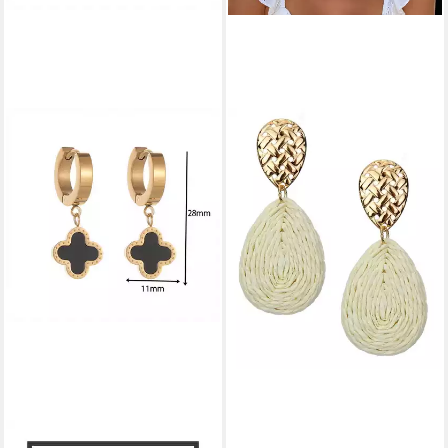
ELLA JONTE
Paar Ohrstecker, Bast
Ohrringe im Boho Style für
den Sommer
14,95 €
lieferbar - in 2-3 Werktagen bei dir
KARMA