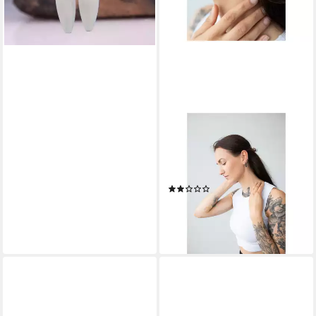
lieferbar - in 4-5 Werktagen bei dir
WILDCAT
Paar Ohrhänger Oval Basic
Hoops, wasserfest, langlebig,
hautverträglich
(1)
21,99 €
lieferbar - in 2-3 Werktagen bei dir