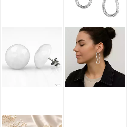
ELLA JONTE
Paar Ohrstecker, silber lange
Ohrringe im urban street
style Trend
9,95 €
lieferbar - in 2-3 Werktagen bei dir
UNBESPIELT
Paar Ohrstecker Ohrringe