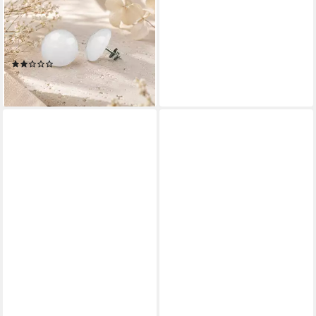
creme-weiß 14 mm
gehämmert Kunststoff
Damen, Modeschmuck für
(1)
Damen
11,90 €
lieferbar - in 4-5 Werktagen bei dir