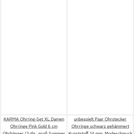
KARMA Ohrring-Set XL Damen
unbespielt Paar Ohrstecker
Ohrringe Pink Gold 6 cm
Ohrringe schwarz gehämmert
Ohrhänger (2-tlg., groß Sommer
Kunststoff 14 mm, Modeschmuck