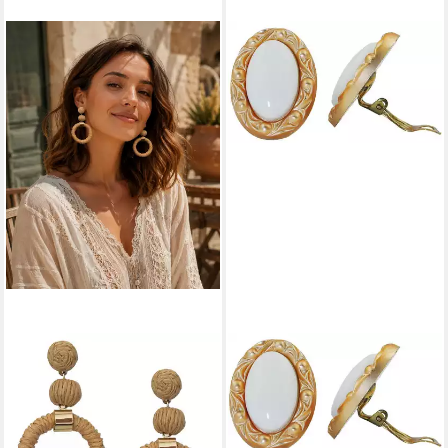
ELLA JONTE
Paar Ohrstecker, lange
Damen Bast-Ohrringe im
Boho-Style Beige Gold
14,95 €