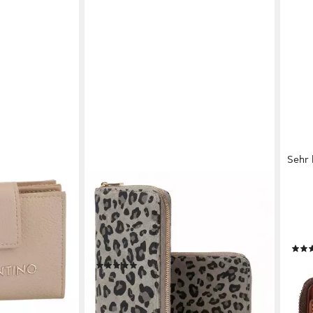
Sehr 
MILLYMILK
HAR
Damen
Geldbörse SAVANA LARGE – große
Geld
utel, Money
Damen-Geldbörse im Leo-Design in
Port
Wildlederoptik, Große Damenbörse
Sch
in Leo-Wildlederoptik
49,9
(4)
liefe
39,90 €
UVP
49,99 €
en bei dir
-20%
lieferbar - in 2-3 Werktagen bei dir