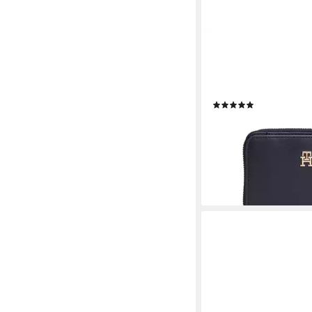
TOMMY HILFIGER
Geldbörse TH ICON 
Damen Geldbeutel, Po
edlem TH-Logoemble
(11)
53,91 €
UVP
59,90 €
-10%
lieferbar - in 1-2 Werktag