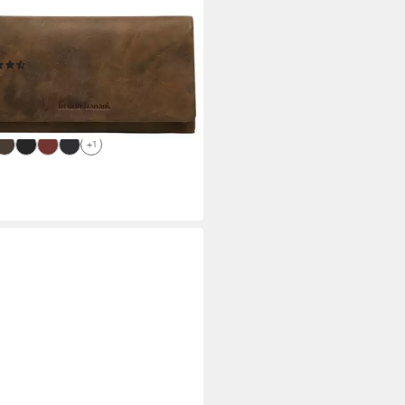
O BANANI
börse, echt Leder
(517)
5 €
UVP
59,95 €
%
rbar - in 6-8 Werktagen bei dir
+1