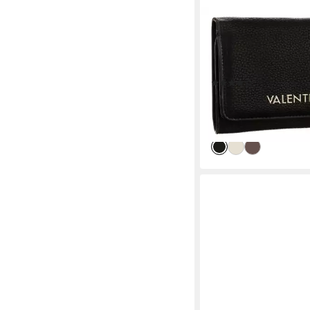
VALENTINO BAGS
Geldbörse BRIXTON,
Geldbeutel, Portemonn
Logoschriftzug
(11)
49,99 €
lieferbar - in 1-2 Werktag