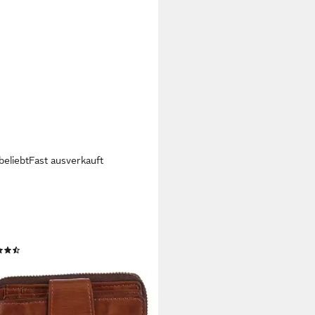
beliebt
Fast ausverkauft
BOUR 2ND
börse, Unisex Geldbeutel,
emonnaie mit Anker-
muckelement
(129)
5 €
rbar - in 1-2 Werktagen bei dir