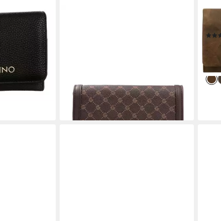
GABRIELLA G BY GABRIELLA GUCCI
BRUN
 Damen
Geldbörse QUEEN, Damen
Geld
aie mit
Portemonnaie, Geldbeutel,
39,9
Schultertasche im Querformat
-33
57,71 €
UVP
69,95 €
liefe
-17%
lieferbar - in 1-2 Werktagen bei dir
en bei dir