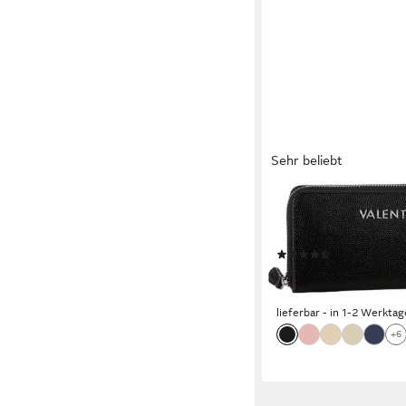
Sehr beliebt
VALENTINO BAGS
Geldbörse DIVINA, Ge
Portemonnaie Damen
(97)
ab 49,50 €
UVP
55,00 
-10%
lieferbar - in 1-2 Werktag
+6