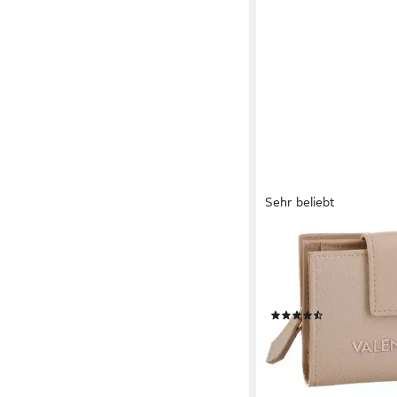
Sehr beliebt
VALENTINO BAGS
Geldbörse ALEXIA, 
Portemonnaie, Geldbe
Pocket mit Münzfach
(26)
49,50 €
UVP
55,00 €
-10%
lieferbar - in 1-2 Werktag
+1