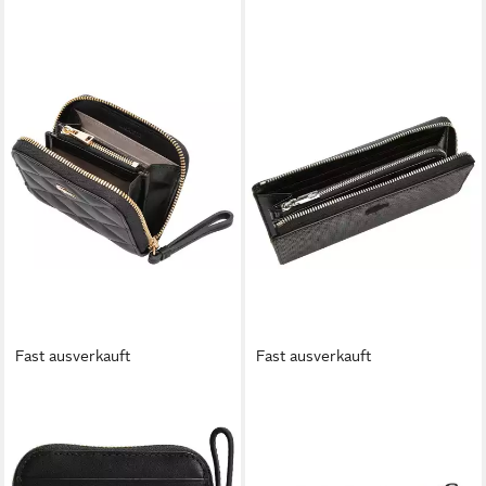
Fast ausverkauft
Fast ausverkauft
LACOSTE
LACOSTE
Geldbörse Crocodelle Puffed
Geldbörse Chantaco Classics -
- Geldbörse 8cc 10.5 cm
Geldbörse 8 cc 19 cm (black)
100,79 €
(noir)