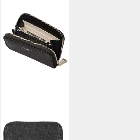
LACOSTE
Geldbörse Mini-Champs-
Élysées - Geldbörse 4cc 11.5
cm (black)
78,78 €