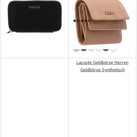
HUGO
JOOP!
Geldbörse Ziparound Wallet
Geldbörse Vivace, mit RFID-
59,20 €
UVP
80,00 €
Blocker Schutz
(3)
-26%
54,97 €
UVP
99,95 €
lieferbar - in 2-3 Werktagen bei dir
-45%
lieferbar - in 2-3 Werktagen bei dir
+2
Lacoste Geldbörse Herren
Geldbörse Synthetisch