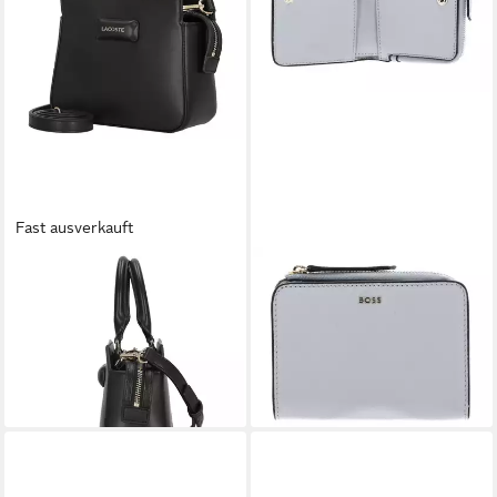
Fast ausverkauft
LACOSTE
BOSS
Umhängetasche Top Handle
Geldbörse New SM Wallet,
Bag - Handtasche (noir)
aus echtem Rindsleder
108,00 €
96,03 €
lieferbar - in 2-3 Werktagen bei dir
lieferbar - in 2-3 Werktagen bei dir