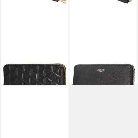
LACOSTE
LACOSTE
Geldbörse Maheki - Geldbörse
Geldbörse Champs Elysées L
8cc 20 cm (schwarz)
- Geldbörse 8cc 20 cm (noir)
110,32 €
107,07 €
lieferbar - in 2-3 Werktagen bei dir
lieferbar - in 2-3 Werktagen bei dir