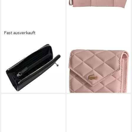
Fast ausverkauft
LACOSTE
LACOSTE
Geldbörse Damen Geldbörse
Geldbörse Billfold Compact
Lederimitat DAILY City Long
Wallet - Geldbörse 6cc 11.5
Wallet
cm (nidus)
ab 81,96 €
84,00 €
lieferbar - in 2-3 Werktagen bei dir
lieferbar - in 2-3 Werktagen bei dir