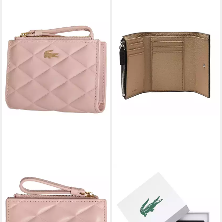
LACOSTE
LACOSTE
Geldbörse Crocodelle -
Geldbörse Damen Geldbörse
Geldbörse 6cc 12 cm (nidus)
Synthetisch COMPACT
84,00 €
WALLET
lieferbar - in 2-3 Werktagen bei dir
94,95 €