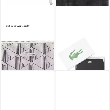
Fast ausverkauft
LACOSTE
LACOSTE
Geldbörse Damen Geldbörse
Geldbörse Damen Geldbörse
Lederimitat
Lederimitat
124,95 €
94,95 €
lieferbar - in 2-3 Werktagen bei dir
lieferbar - in 2-3 Werktagen bei dir