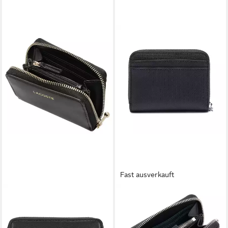
Fast ausverkauft
LACOSTE
LACOSTE
Geldbörse Zip Coin Wallet XS
Geldbörse Damen Geldbörse
- Geldbörse 6cc 11.5 cm (noir)
Lederimitat