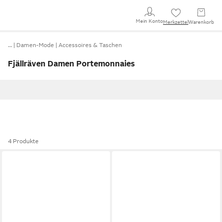
Mein Konto
Merkzettel
Warenkorb
…
Damen-Mode
Accessoires & Taschen
Fjällräven Damen Portemonnaies
4 Produkte