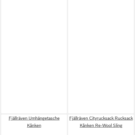
Fjällräven Umhängetasche
Fjällräven Cityrucksack Rucksack
Kånken
Kånken Re-Wool Sling