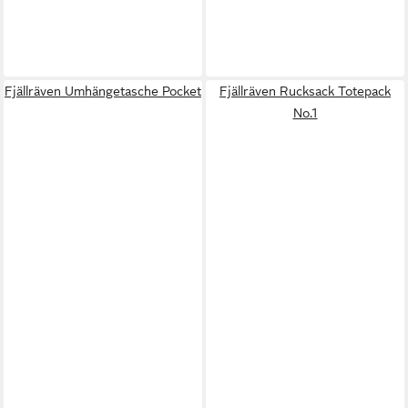
Fjällräven Umhängetasche Pocket
Fjällräven Rucksack Totepack
No.1