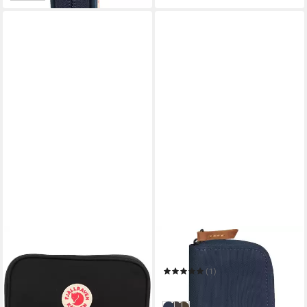
FJÄLLRÄVEN
Geldbörse Accessoires
(1)
29,95 €
in 2-3 Werktagen bei dir