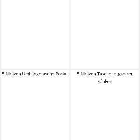
Fjällräven Umhängetasche Pocket
Fjällräven Taschenorganizer
Kånken