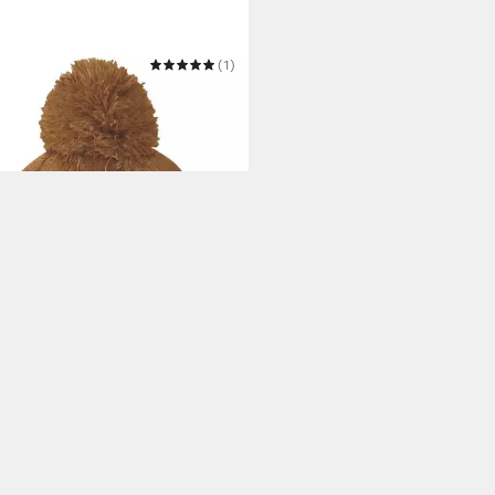
ARTT
(1)
elmütze Carhartt Knit Pom
5 €
 Werktagen bei dir