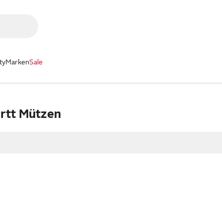
ty
Marken
Sale
rtt Mützen