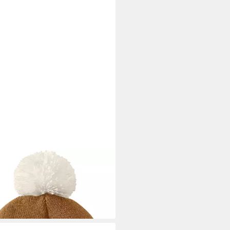
ARTT
ckmütze Lookout Hat
9 €
 Werktagen bei dir