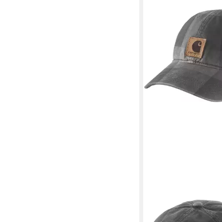
CARHARTT
Strickmütze Flannel 