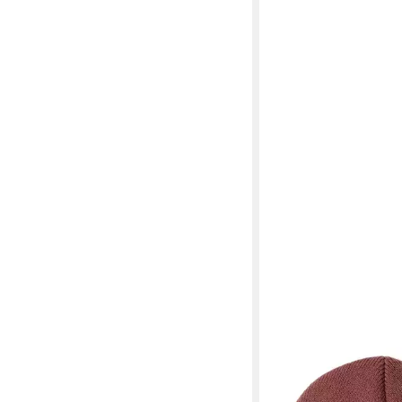
CARHARTT
Bommelmütze Carhart
33,75 €