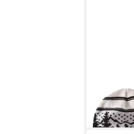
CARHARTT
Beanie 105450
33,12 €
in 2-3 Werktagen bei dir