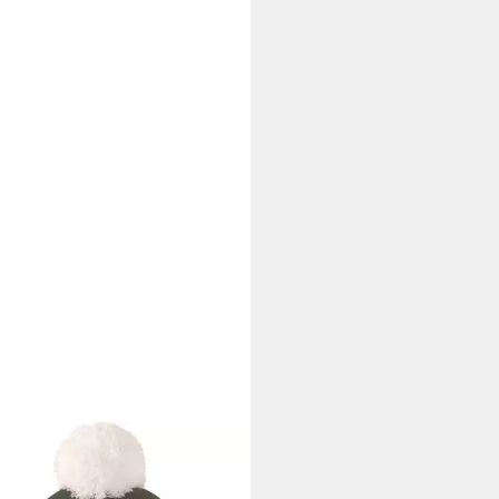
ARTT
elmütze Carhartt KNIT
ED LOGO BEANIE 105168