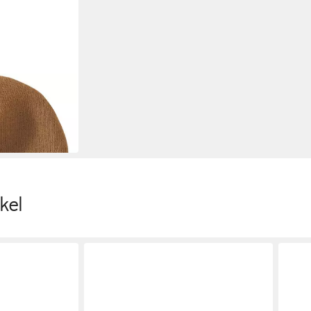
t Patch Beanie
kel