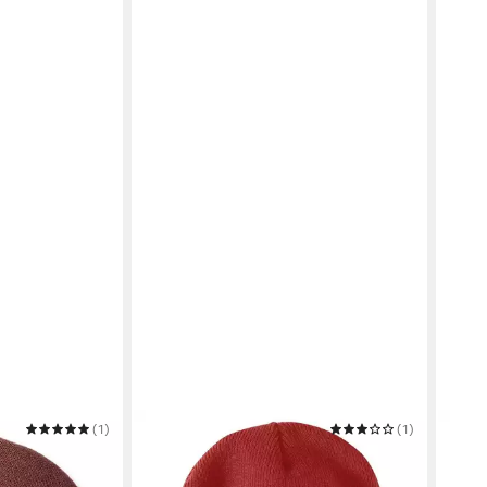
(1)
CARHARTT
(1)
CARH
t BlackLabel
Strickmütze TELLER HAT
Bomm
ab 35,49 €
CUFF