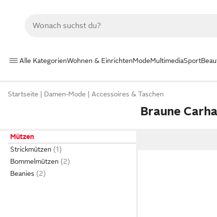
Alle Kategorien
Wohnen & Einrichten
Mode
Multimedia
Sport
Beau
Startseite
Damen-Mode
Accessoires & Taschen
Braune Carha
Mützen
Strickmützen
Bommelmützen
Beanies