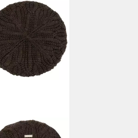
BERGER
enmütze (1-St) Winterbaske mit
er