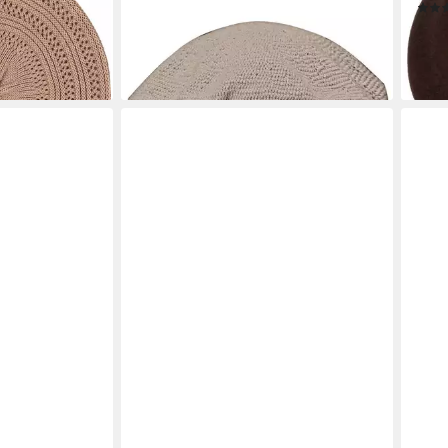
29,95 €
44,9
en bei dir
lieferbar - in 2-3 Werktagen bei dir
liefe
+5