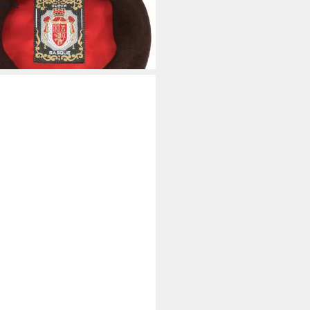
(6)
5 €
rbar - in 2-3 Werktagen bei dir