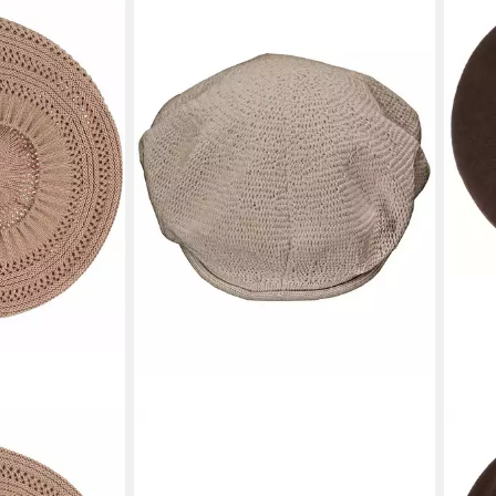
LOEVENICH
LIP
h Béret mit
Baskenmütze Loevenich aus
Bask
Baumwolle
Made 