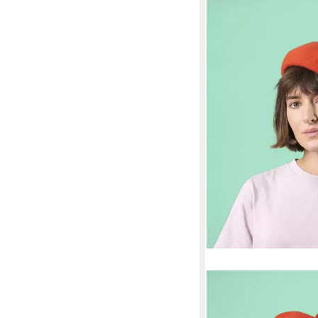
KOPKA
Baskenmütze Long Be
Walkmütze Stegbaske