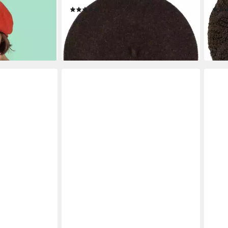
(3)
29,95 €
34,9
lieferbar - in 2-3 Werktagen bei dir
liefe
en bei dir
+4