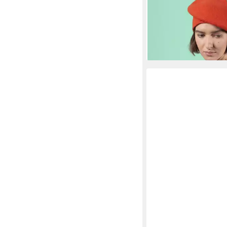
Wolle
39,99 €
lieferbar - in 3-4 Werktag
+16