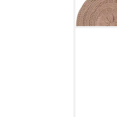
ab 39,95 €
lieferbar - in 2-3 Werktag
+4