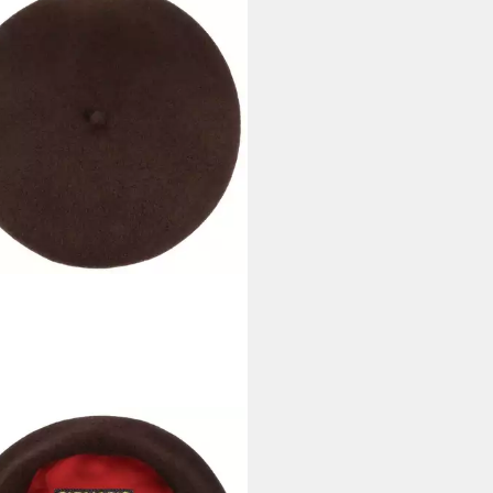
ODO
enmütze (1-St) Baske mit Futter,
in Italy