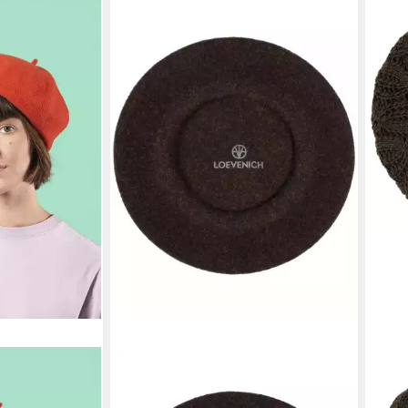
LOEVENICH
SEE
anie
Baskenmütze Woll Baskenmütze
Bask
 aus 100%
(keine) keine
Futt