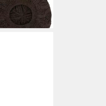
(3)
5 €
rbar - in 2-3 Werktagen bei dir
+5