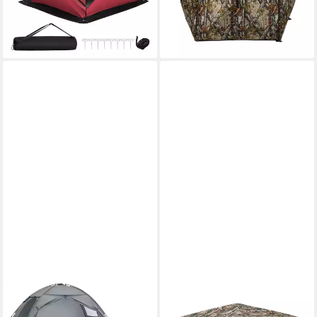
-32%
-38%
lieferbar - in 3-4 Werktagen bei dir
lieferbar - in 3-4 Werktagen bei dir
SOBUY
COSTWAY
Angelzelt OGS32-II-HG-TP,
Angelzelt, Personen: 3, 5 TLG.