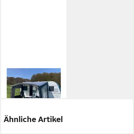
WALKER
Vorzelt Walker Active 400
749,00 €
UVP
849,00 €
-12%
lieferbar - in 2-3 Werktagen bei dir
Ähnliche Artikel