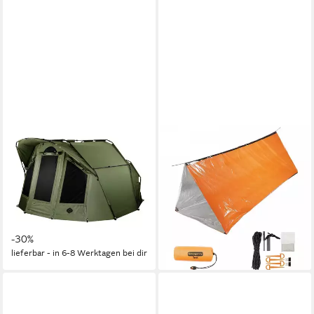
DELPHIN.SK
FOXOUTDOOR
Angelzelt Bivvy Zelt von
Firstzelt Notfall-Zelt, orange,
Delphin mit Klima Kontrolle -
einseitig alubeschichtet, (Set,
Angeln - Camping - Reisen, (1
mit Transporttasche), einseitig
tlg)
alubeschichtet
490,00 €
ab 24,50 €
UVP
699,00 €
lieferbar - in 2-3 Werktagen bei dir
-30%
lieferbar - in 6-8 Werktagen bei dir