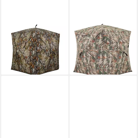
COSTWAY
COSTWAY
Angelzelt, Personen: 2,
Angelzelt, Personen: 3,
Bodenzelt mit Fenstern,
aufklappbares Jägerzelt, 360°
Sicherheits-Panels
durchsichtig
95,99 €
115,99 €
UVP
135,99 €
UVP
169,99 €
-29%
-32%
lieferbar - in 3-4 Werktagen bei dir
lieferbar - in 3-4 Werktagen bei dir