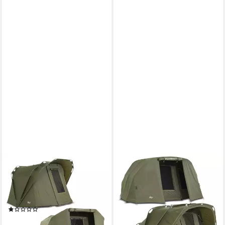
LUCX
LUCX
Angelzelt Coon Angelzelt +
Angelzelt Tiger Karpfenzelt +
Überwurf Karpfenzelt,
Überwurf Bivvy, Personen: 3
Personen: 2 (Komplett-Set)
(Komplett-Set)
(1)
399,89 €
UVP
550,00 €
299,89 €
UVP
400,00 €
-27%