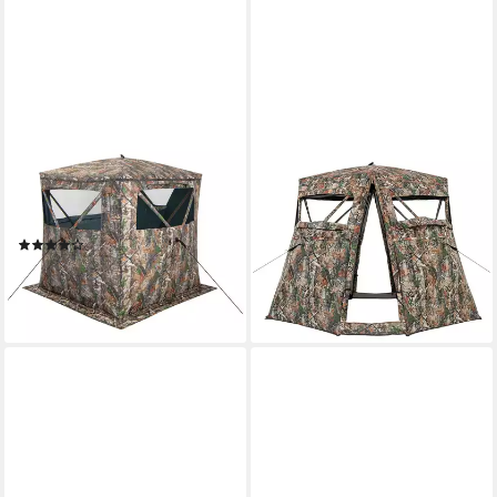
COSTWAY
COSTWAY
Angelzelt Pop Up Zelt,
Angelzelt, Personen: 3,
Personen: 3, für 2–3
Jagdzelt mit Tragetasche, 249
Personen, Camouflage
x 211 x 175 cm
(1)
114,99 €
UVP
199,99 €
104,99 €
UVP
219,99 €
-43%
-52%
lieferbar - in 3-4 Werktagen bei dir
lieferbar - in 3-4 Werktagen bei dir