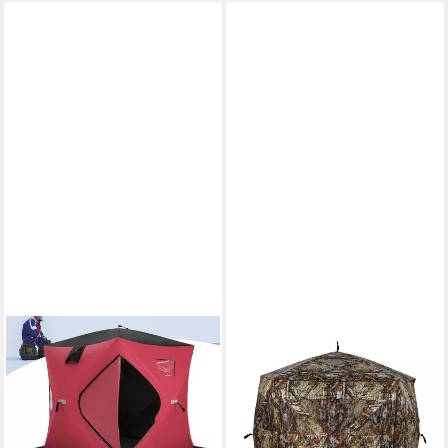
COSTWAY
COSTWAY
Angelzelt, Personen: 4,
Angelzelt, Personen: 4, Pop-
Isoliertes Pop-up-Zelt mit
up Jagdzelt mit
Baumwollwänden
geräuschfreien Fenstern
139,99 €
131,99 €
UVP
205,99 €
UVP
212,99 €