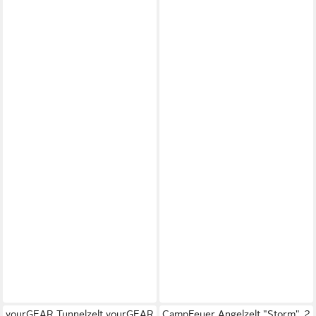
yourGEAR Tunnelzelt yourGEAR
CampFeuer Angelzelt "Storm", 2