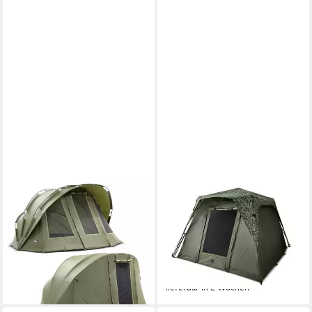
LUCX
DELPHIN.SK
Angelzelt Bobcat Karpfenzelt
Angelzelt Bivvy Zelt von
+ Überwurf Bivvy, Personen:
Delphin - 190cm Höhe -
2 (Komplett-Set)
Angeln - Camping, (1 tlg)
299,90 €
499,00 €
UVP
400,00 €
UVP
699,00 €
-25%
-29%
lieferbar - in 2-3 Werktagen bei dir
lieferbar in 2 Wochen