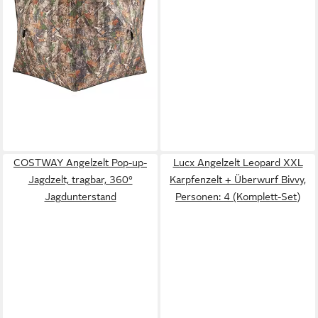
geräuschloser Magnettür
112,99 €
UVP
162,99 €
-31%
lieferbar - in 3-4 Werktagen bei dir
COSTWAY Angelzelt Pop-up-
Lucx Angelzelt Leopard XXL
Jagdzelt, tragbar, 360°
Karpfenzelt + Überwurf Bivvy,
Jagdunterstand
Personen: 4 (Komplett-Set)