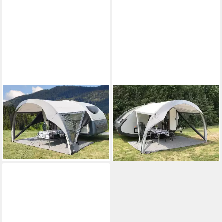
WALKER
WALKER
Vorzelt Walker - Sunflexx für
Vorzelt Walker Sunflexx für
Action 341/361 -
T@B 400 - Aufblasbares
Aufblasbares Sonnendach
Sonnendach
699,00 €
699,00 €
lieferbar - in 2-3 Werktagen bei dir
lieferbar - in 2-3 Werktagen bei dir