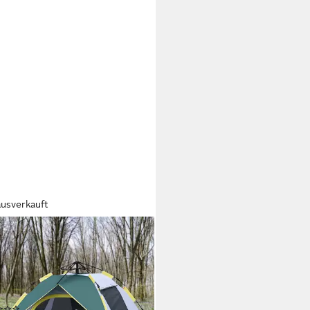
ausverkauft
SUNNY
elzelt Pop-up Zelt mit Fenster,
tasche, Haken, 1000mm
ersäule, Personen: 3
ßraumzelt, 1 tlg., Campingzelt),
(6)