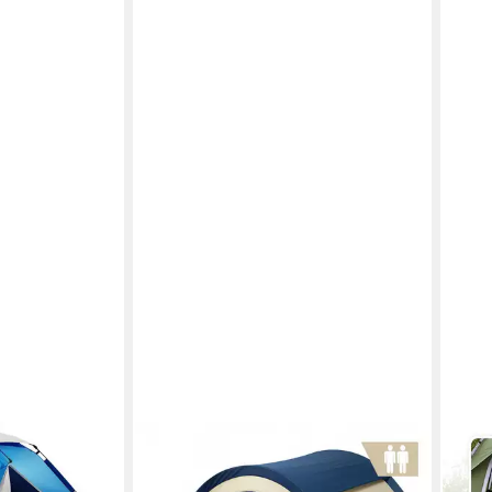
CAMPFEUER
YOR
fzelt 2 - 4
Wurfzelt Zelt Quiki für 2 Personen,
Kupp