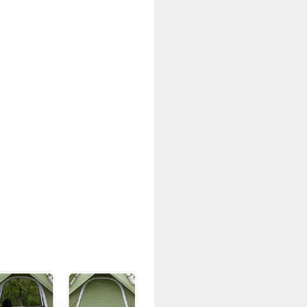
BAY
elzelt 2 in 1 Pop Up Campingzelt