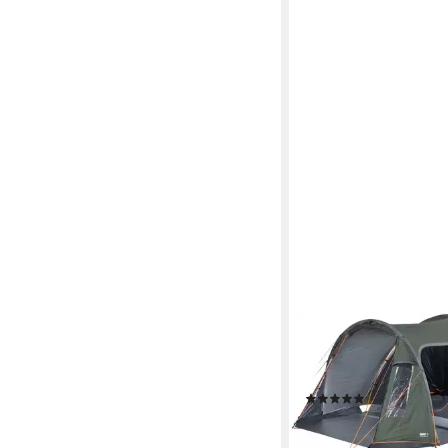
HIGH PEAK
Kuppelzelt Zelt Tessin
5
(4)
199,99 €
UVP
229,95 €
-13%