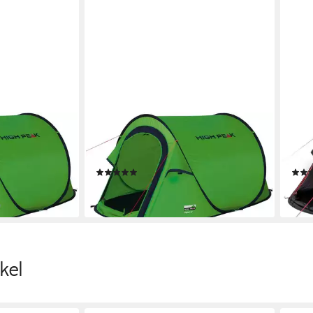
HIGH PEAK
HIGH
sonen: 2 (Set,
Wurfzelt Vision 2, Personen: 2 (Set,
Wurf
mit Transporttasche)
Pers
(2)
74,99 €
68,9
lieferbar in 2 Wochen
liefe
kel