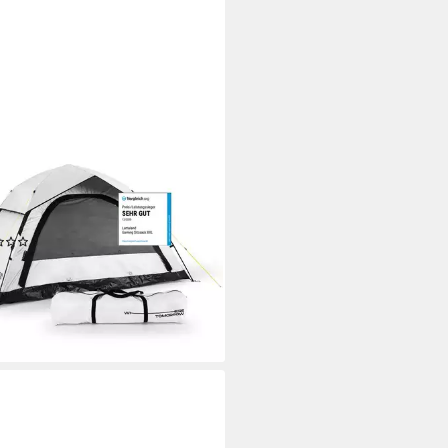
ALAND
zelt 4 Personen mit Kühleffekt
210x130cm, Camping Outdoor
ys Festivals Garten Strand
au in 10 Sekunden
(2)
99 €
UVP
161,99 €
rbar - in 2-3 Werktagen bei dir