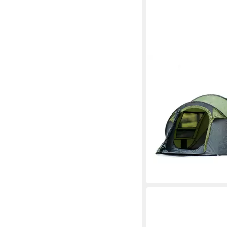
VANIT
Bikerzelt 4-5 Personen
Wurfzelt # PZ3 Pop-U
144,99 €
UVP
229,99 €
-37%
lieferbar - in 5-6 Werktag