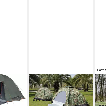
Fast 
YOUYIJIA
OUT
 5.1, Personen:
Wurfzelt Wurfzelte Camping
Kupp
Kuppelzelt Wasserdichtes
Pack
Camouflage Wanderzelt
Wass
(14)
(Gro
26,99 €
UVP
32,09 €