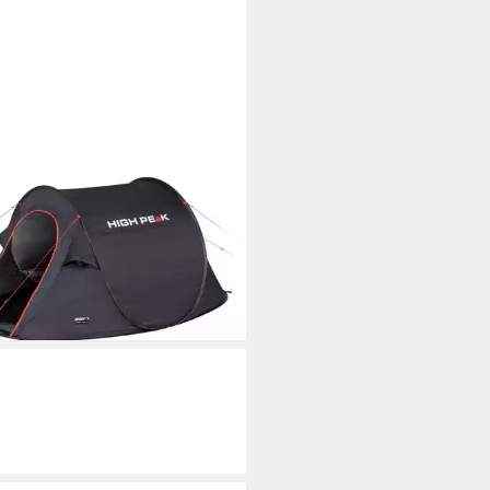
 PEAK
zelt Pop up Zelt Vision 2,
onen: 2 (mit Transporttasche)
(5)
9 €
rbar - in 6-8 Werktagen bei dir