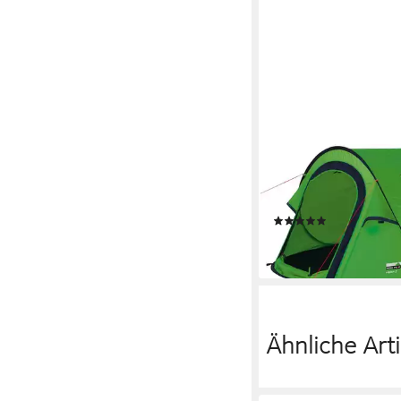
HIGH PEAK
Wurfzelt Vision 2, Per
mit Transporttasche)
(2)
74,99 €
lieferbar in 2 Wochen
Ähnliche Arti