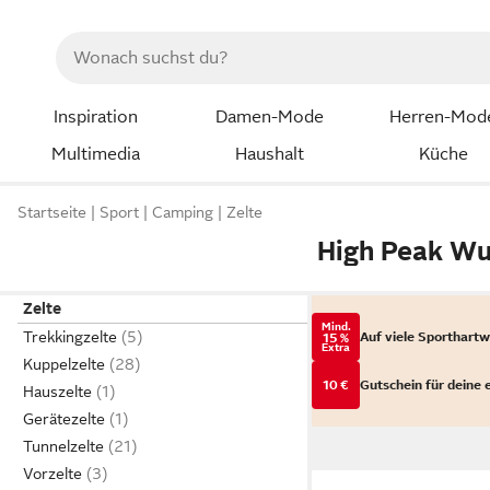
Inspiration
Damen-Mode
Herren-Mod
Multimedia
Haushalt
Küche
Startseite
Sport
Camping
Zelte
High Peak Wu
Zelte
Mind.
Trekkingzelte
Auf viele Sporthart
15 %
Extra
Kuppelzelte
10 €
Gutschein für deine 
Hauszelte
Gerätezelte
Tunnelzelte
Vorzelte