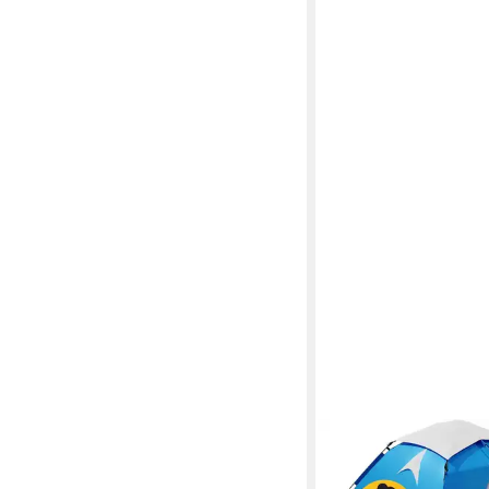
ARETUS
Wurfzelt Aretus - Wur