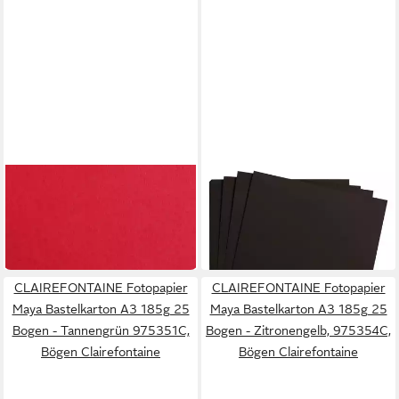
CLAIREFONTAINE
CLAIREFONTAINE
Bastelkartonpapier
Fotopapier Maya
Bastelkarton Maya 185g/qm
Bastelkarton A3 185g 25
16,10 €
16,29 €
A3 VE=25 Blatt rot
Bogen - Schwarz 975350C
in 2-3 Werktagen bei dir
in 2-3 Werktagen bei dir
CLAIREFONTAINE Fotopapier
CLAIREFONTAINE Fotopapier
Maya Bastelkarton A3 185g 25
Maya Bastelkarton A3 185g 25
Bogen - Tannengrün 975351C,
Bogen - Zitronengelb, 975354C,
Bögen Clairefontaine
Bögen Clairefontaine