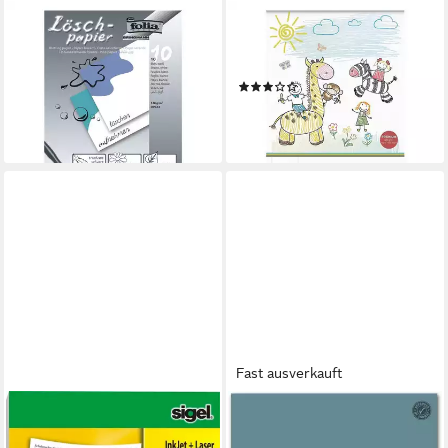
FOLIA
BRUNNEN
Zeichenpapier, Löschpapier,
Malblock, A4, 75 Blatt/ Block,
Format DIN A4, 10 Blatt
Grammatur 100 g/m²
(1)
2,99 €
8,87 €
lieferbar - in 2-3 Werktagen bei dir
(8,87 €/ 1 qm)
lieferbar - in 4-5 Werktagen bei dir
Fast ausverkauft
SIGEL
STAUFEN
Kopierpapier
Zeichenpapier