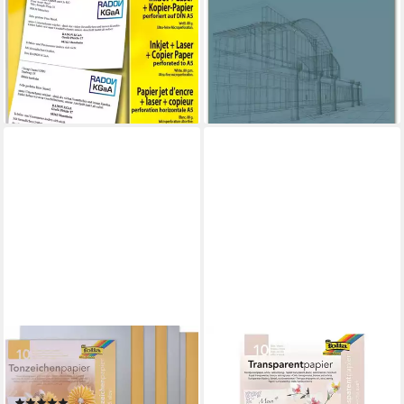
Ink/Laser/Kopier-Papier A5
Transparentpapier A4
(A4) 80g/qm 100 Blatt
80g/qm Block mit 25 Blatt
7,74 €
perforiert auf DIN A5
lieferbar - in 2-3 Werktagen bei dir
170,90 €
lieferbar - in 8-10 Werktagen bei
dir
FOLIA
FOLIA
Motivpapier ignore, DIN A4,
Transparentpapier, 10 Blatt,
gold und silber, 10 Blatt
extrastark, Format DIN A4
(2)