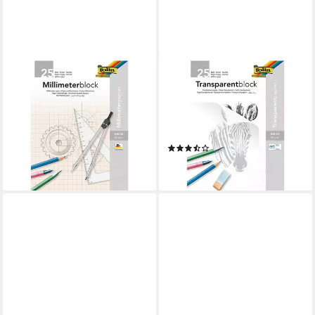
FOLIA
FOLIA
Millimeterpapier, mit 1 mm-
Transparentpapier,
Raster-Lineatur, Format A4,
Architektenpapier 25 Blatt,
25 Blatt
weiß transparent, Format A4,
4,99 €
80 g/m²
lieferbar - in 2-3 Werktagen bei dir
(2)
ab 12,25 €
lieferbar - in 4-5 Werktagen bei dir