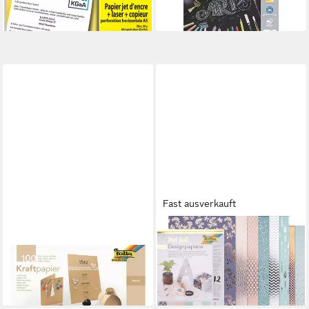
lieferbar - in 8-10 Werktagen bei
dir
Fast ausverkauft
FOLIA
FOLIA
Kraftpapier, Format DIN A5,
Motivpapier Hot Foil, DIN A4,
120 g/m²
12 Blatt
ab 4,79 €
13,96 €
lieferbar - in 2-3 Werktagen bei dir
lieferbar - in 4-5 Werktagen bei dir