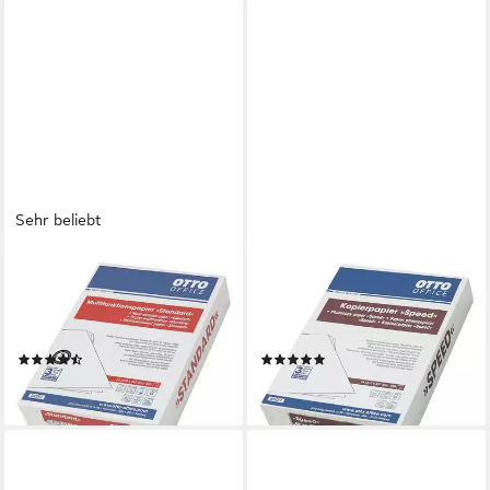
Sehr beliebt
OTTO OFFICE
OTTO OFFICE
Druckerpapier Standard,
Druckerpapier SPEED, DIN
Format DIN A4, 80 g/m², 161
A4, 80 g/m², 150 CIE, 500
CIE, 500 Blatt
Blatt
(27)
(10)
10,19 €
9,19 €
lieferbar - in 2-3 Werktagen bei dir
lieferbar - in 2-3 Werktagen bei dir