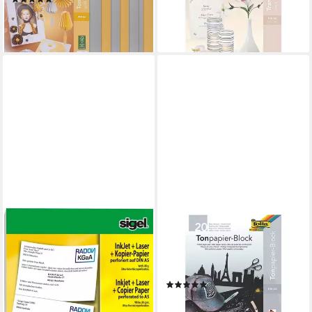
12,18 €
7,40 €
lieferbar - in 4-5 Werktagen bei dir
(7,40 €/ 1 qm)
lieferbar - in 4-5 Werktagen bei dir
SIGEL
FOLIA
Kopierpapier
Bastelkartonpapier, Tonpapier
Ink/Laser/Kopier-Papier A5
schwarz, Format DIN A4, 130
(A4) 80g/qm 100 Blatt
g/m², 20 Blatt
(1)
perforiert auf DIN A5
3,79 €
ab 16,37 €
lieferbar - in 2-3 Werktagen bei dir