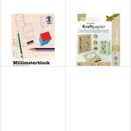
URSUS - LUDWIG BÄHR
FOLIA
Millimeterpapier URSUS
Recyclingpapier Motivblock
Millimeterblock DIN A4 25
KRAFTPAPIER, DIN A4, 20
Blatt Raster 1mm Gitternetz
Blatt sortiert
14,46 €
rot für te
lieferbar - in 4-5 Werktagen bei dir
6,25 €
lieferbar - in 3-4 Werktagen bei dir