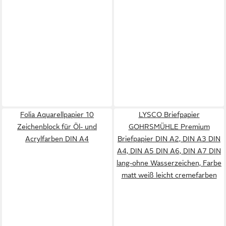
Folia Aquarellpapier 10
LYSCO Briefpapier
Zeichenblock für Öl- und
GOHRSMÜHLE Premium
Acrylfarben DIN A4
Briefpapier DIN A2, DIN A3 DIN
A4, DIN A5 DIN A6, DIN A7 DIN
lang-ohne Wasserzeichen, Farbe
matt weiß leicht cremefarben