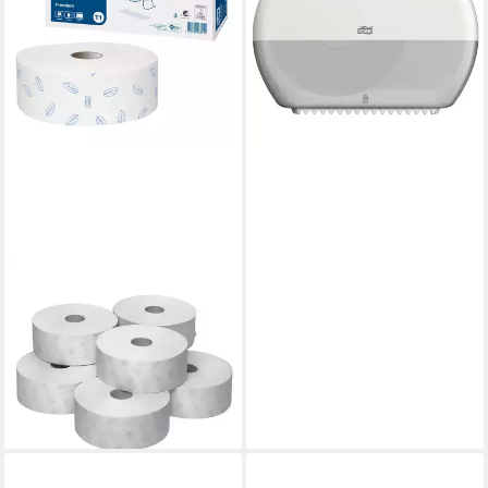
Toilettenpapier T1 - weiß (1-
St)
59,74 €
lieferbar - in 5-6 Werktagen bei dir
TORK
Toilettenpapier 6 Rollen
Toilettenpapier Premium
Jumborollen 2-lagig - weiß, 2-
lagig
74,61 €
lieferbar - in 5-6 Werktagen bei dir