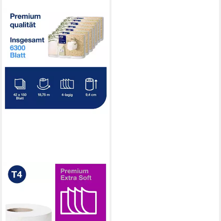
TORK
Toilettenpapier
Toilettenpapier T4-System
Kleinrollen Toilettenpapier 4-
lag T4 Anzahl