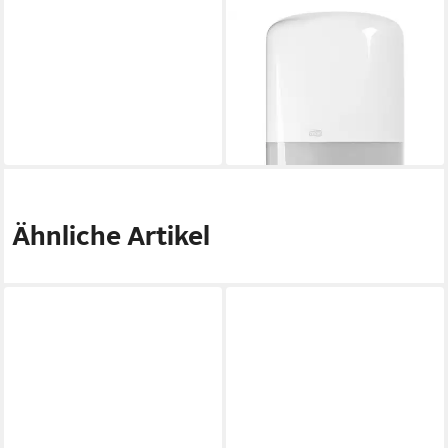
TORK
Papiertuchspender 559000
Papierhandtuchspender
Kunststoff Weiß 1 St.
55,53 €
lieferbar - in 5-6 Werktagen bei dir
Ähnliche Artikel