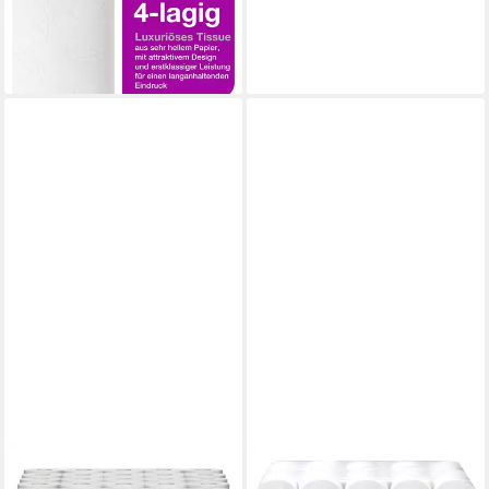
53,94 €
UVP
67,99 €
-21%
lieferbar - in 2-3 Werktagen bei dir