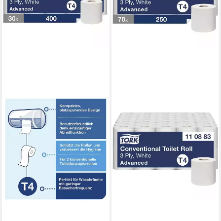
TORK
Toilettenpapier Premium (30-
St), 3-lagig, Recyclingpapier,
hochweiß mit Prägung, 250
Blatt/Rolle
49,90 €
lieferbar - in 3-4 Werktagen bei dir