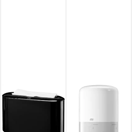
TORK
Handtuchhalter 1
Papierhandtuchspender
Tischspender H2 Xpress®
schwarz, Vorratsanzeige
63,93 €
lieferbar - in 5-6 Werktagen bei dir