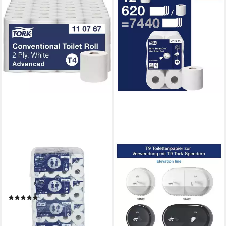
TORK
TORK
Toilettenpapier Advanced
Toilettenpapier SmartOne®
(64-St), 2-lagig, hochweiß,
(12-St), 2-lagig, Jumbo-Rolle,
250 Blatt/Rolle
weiß mit Prägung, perforiert,
(1)
620 Blatt/Rolle
41,09 €
ab 59,49 €
lieferbar - in 2-3 Werktagen bei dir
lieferbar - in 2-3 Werktagen bei dir