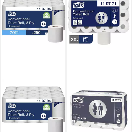
TORK
TORK
Toilettenpapier Universal (70-
Toilettenpapier Advanced
St), 2-lagig, Recyclingpapier,
(30-St), 2-lagig, hochweiß mit
weiß mit Prägung, 250
Prägung, 400 Blatt/Rolle
43,89 €
Blatt/Rolle
lieferbar - in 4-5 Werktagen bei dir
ab 38,18 €
(0,02 €/ 1 m)
lieferbar - in 5-6 Werktagen bei dir