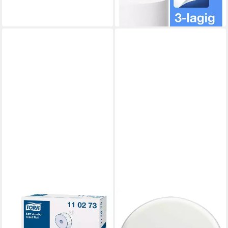
ab 79,05 €
lieferbar - in 5-6 Werktagen bei dir
TORK
Toilettenpapierhalter 1
Spender für Jumbo