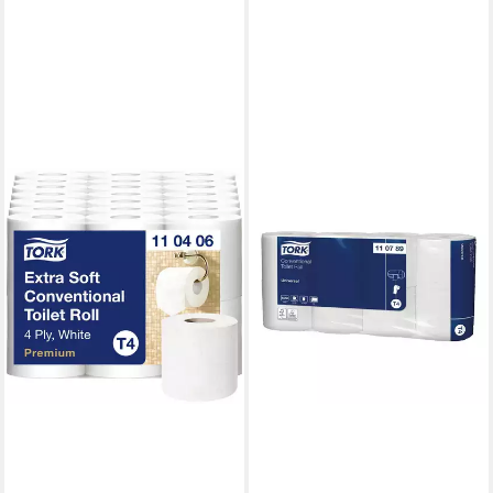
TORK
Toilettenpapier Universal T4
(64-St), weiß, 2-lagig, 250
Blatt/Rolle
37,89 €
lieferbar - in 2-3 Werktagen bei dir