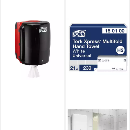
TORK
Papiertuchspender 1
Innenabrollungsspender Maxi
Wischtuchspender rot/grau,
(1-tlg)
ab 105,83 €
lieferbar - in 5-6 Werktagen bei dir