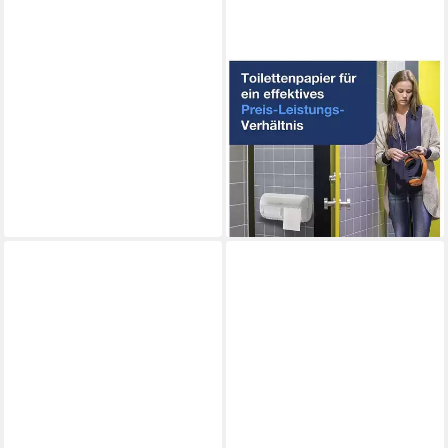
TORK
Toilettenpapier Advanced
(70-St), 3-lagig,
Recyclingpapier, weiß mit
Prägung, 250 Blatt/Rolle
63,09 €
lieferbar - in 2-3 Werktagen bei dir