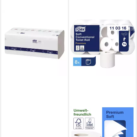
TORK
Papierhandtuch PeakServe®
Continuous Universal H5, 1-
lagig, Tissue, 20,1x22,5 cm,
weiß, 4920 Blatt
ab 91,33 €
lieferbar - in 5-6 Werktagen bei dir
TORK
Toilettenpapier Premium (72-
St), 3-lagig, hochweiß ohne
Prägung, 250 Blatt/Rolle