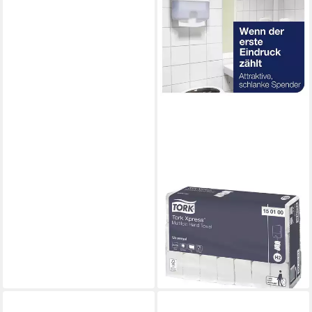
TORK
Papierhandtuch Universal, 1-
lagig, Tissue mit I-Falzung,
weiß, 19,6x25,5 cm, 4830
Blatt
ab 67,02 €
lieferbar - in 5-6 Werktagen bei dir