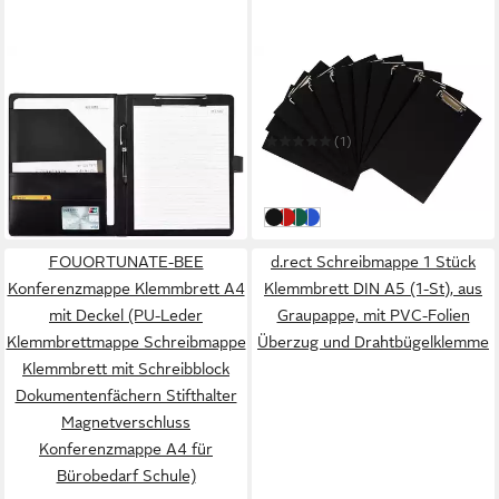
TUWENA
KRANHOLDT
Konferenzmappe A4
Schreibmappe 10 Stück
Klemmbrettmappe,PU
Klemmbrett DIN A4
17,99 €
Dokumententasche
UVP
30,99 €
(1)
Klemmbrett Schreibmappe
13,99 €
-42%
Schwarz
(1,40 €/ 1 Stk)
in 5-6 Werktagen bei dir
in 4-5 Werktagen bei dir
Schwarz
Rot
Grün
Blau
FOUORTUNATE-BEE
d.rect Schreibmappe 1 Stück
Konferenzmappe Klemmbrett A4
Klemmbrett DIN A5 (1-St), aus
mit Deckel (PU-Leder
Graupappe, mit PVC-Folien
Klemmbrettmappe Schreibmappe
Überzug und Drahtbügelklemme
Klemmbrett mit Schreibblock
Dokumentenfächern Stifthalter
Magnetverschluss
Konferenzmappe A4 für
Bürobedarf Schule)