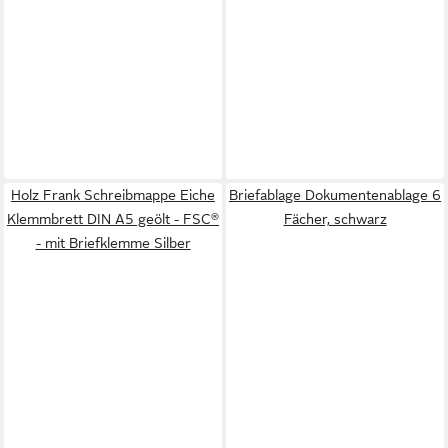
Holz Frank Schreibmappe Eiche
Briefablage Dokumentenablage 6
Klemmbrett DIN A5 geölt - FSC®
Fächer, schwarz
- mit Briefklemme Silber