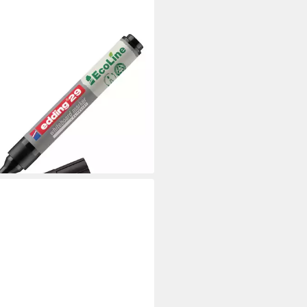
ING
eboard Marker Edding 4-29001
eboardmarker Schwarz 1 St.
,52 €
UVP
2,13 €
%
rbar - in 5-6 Werktagen bei dir