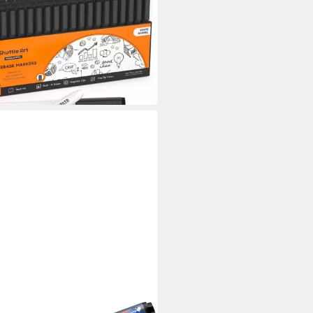
eboard Marker Whiteboard
te Set 60 schwarze Marker feine
ze Magnet
5 €
rbar - in 6-8 Werktagen bei dir