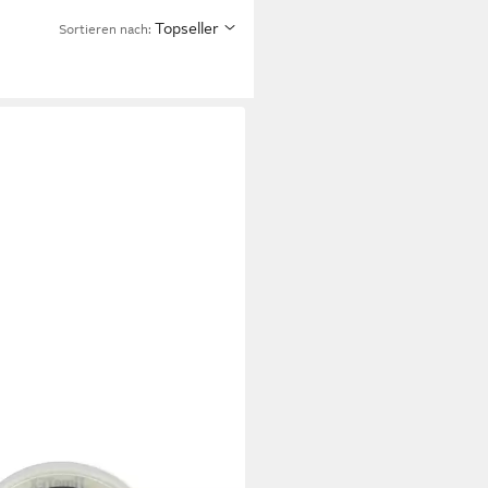
Topseller
Sortieren nach:
TEX
eboard Marker Whiteboard-
en selbstklebend, im Spender, 15