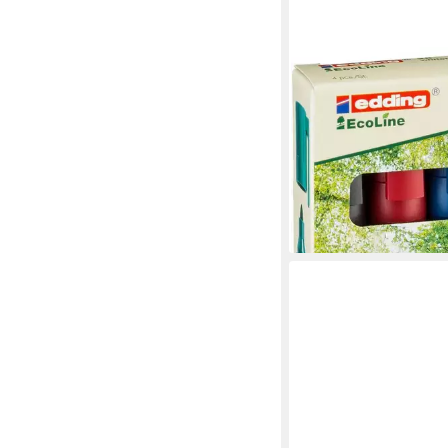
EDDING
Whiteboard Marker
Whiteboardmarker ed
EcoLine nachfüllbar 
schwarz, rot, b
12,55 €
(3,14 €/ 1 Stk)
lieferbar - in 2-3 Werktag