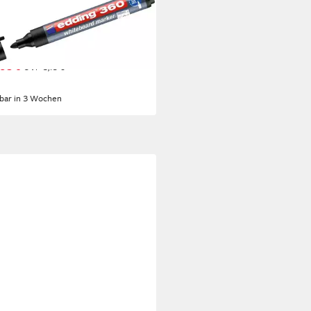
ING
eboard Marker
eboardmarker edding 360
füllbar 1,5-3mm schwarz
,98 €
UVP
3,15 €
%
rbar in 3 Wochen