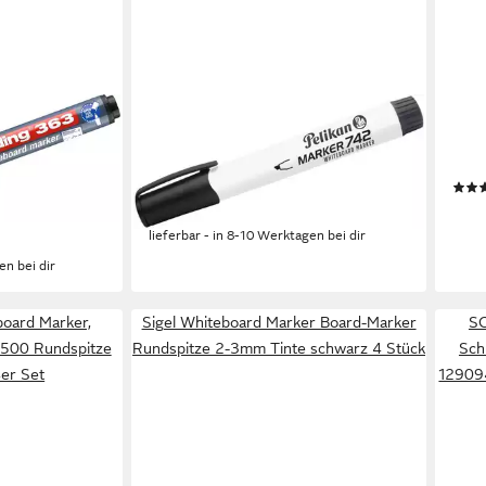
PELIKAN
BIC
Whiteboard Marker
Whit
ding 363
Whiteboardmarker 742 1-5mm
tlg)
hwarz
schwarz
6,39
ab 1,88 €
liefe
lieferbar - in 8-10 Werktagen bei dir
en bei dir
board Marker,
Sigel Whiteboard Marker Board-Marker
SC
500 Rundspitze
Rundspitze 2-3mm Tinte schwarz 4 Stück
Sch
er Set
12909