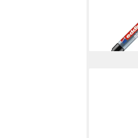
EDDING
Whiteboard Marker
Whiteboardmarker 25
Rundspitze nachfüllba
Tinte
ab 3,52 €
lieferbar in 3 Wochen