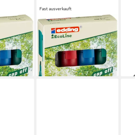
Fast ausverkauft
EDDING
EDD
Whiteboard Marker
Whit
ding 28
Whiteboardmarker edding 29
Whit
ab 1
1,5-3mm
EcoLine nachfüllbar 1-5mm schwarz,
rot, bla
-29
liefe
ab 6,57 €
UVP
8,20 €
-20%
en bei dir
lieferbar - in 5-6 Werktagen bei dir