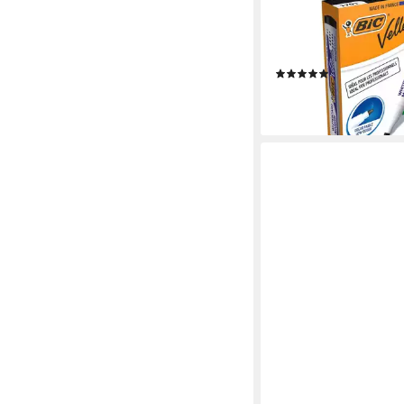
Whiteboard Marker Vel
tlg), Schaft aus 51% r
Material
(3)
8,59 €
lieferbar - in 2-3 Werktag