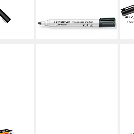
(Lumocolor) Boardmarker 351
Whit
schwarz 2mm Rundspitze
nach
en bei dir
ab 1,99 €
ab 2
lieferbar - in 2-3 Werktagen bei dir
liefe
STAEDTLER
LUX