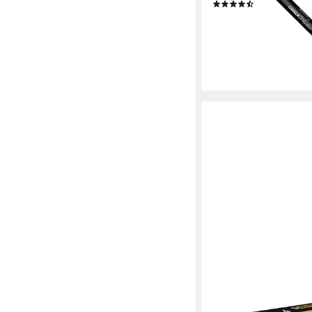
(3)
ab 2,49 €
lieferbar - in 4-5 Werktag
BIC