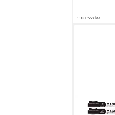
500 Produkte
ESENG
Whiteboard Marker 
nachfüllbar mit Tinten