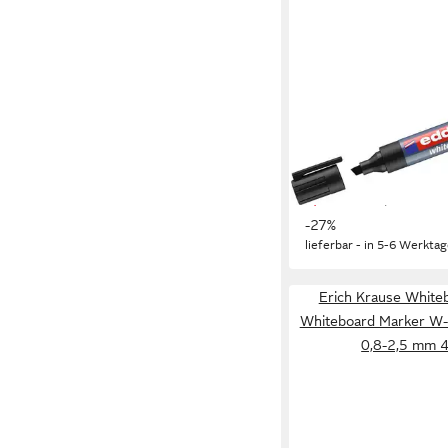
EDDING
Whiteboard Marker
Whiteboardmarker ed
nachfüllbar 1-5mm sc
2,31 €
UVP
3,15 €
-27%
lieferbar - in 5-6 Werktag
Erich Krause White
Whiteboard Marker W-
0,8-2,5 mm 4