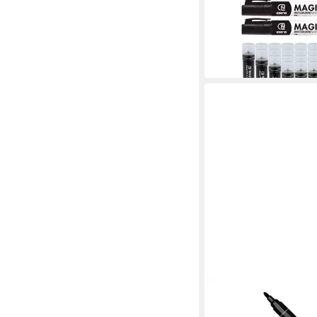
trocken abwischbar
17,99 €
lieferbar - in 3-4 Werktag
+7
ALLBOARDS
Whiteboard Marker CM