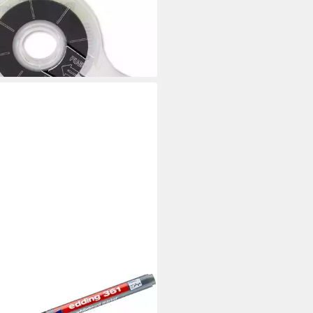
 3 mm
 €
rbar - in 6-8 Werktagen bei dir
ING
eboard Marker