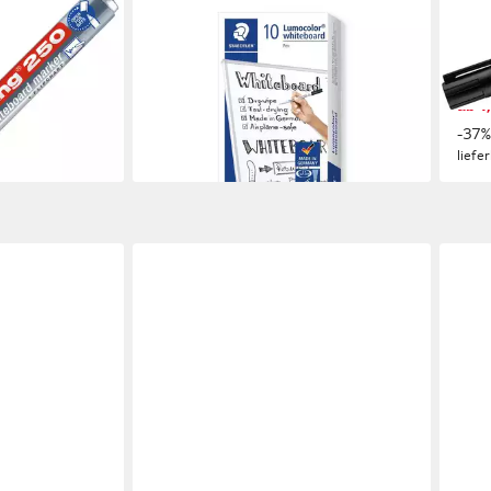
STAEDTLER
EDD
Whiteboard Marker 10
Whit
0 schwarz
Whiteboardmarker LUMOCOLOR M-
Whit
r, geruchsarme
Spitze 1mm schwarz, M-Spitze; Xylol-
nach
ab 1
& Toluolfreie Tinte
14,48 €
-37
lieferbar - in 5-6 Werktagen bei dir
liefe