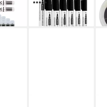
(2)
m /
6,39 €
8,95
lieferbar - in 4-5 Werktagen bei dir
en bei dir
liefe
+1
STAEDTLER
EDD
-SET, (1-tlg)
Whiteboard Marker Staedtler
Whit