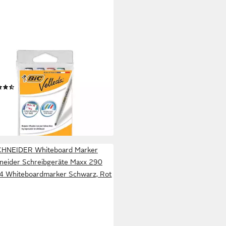
eboard Marker Velleda 1741, (4-
, im Pocketformat
(3)
 €
rbar - in 2-3 Werktagen bei dir
HNEIDER Whiteboard Marker
neider Schreibgeräte Maxx 290
4 Whiteboardmarker Schwarz, Rot