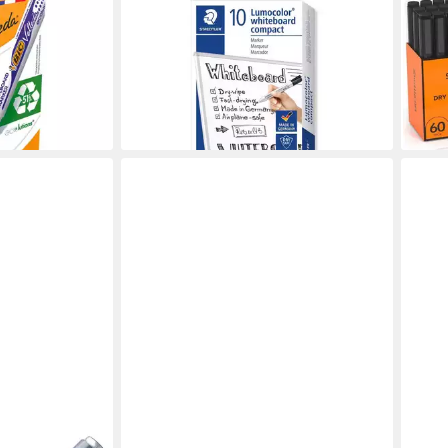
leda 1701, (4-
Whiteboard Marker 10
Whit
ecyceltem
Whiteboardmarker LUMOCOLOR 1-
Stif
2mm schwarz, Xylol- & Toluolfreie
Spit
51,9
Tinte
liefe
15,33 €
en bei dir
lieferbar - in 5-6 Werktagen bei dir