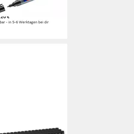
eboardmarker edding 361
füllbar 1mm schwarz
,20 €
rbar - in 5-6 Werktagen bei dir
USKOLLEKTION