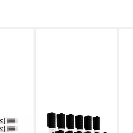
ALLBOARDS
TIME
MAGIC WM-218,
Whiteboard Marker ALLboards
Whit
patronen,
Whiteboard-Marker-Set – 12 Stück
Lini