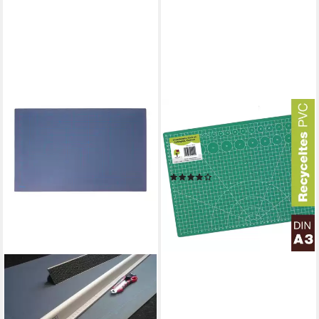
OFFICETREE
Schneideunterlage
OfficeTree® Schneidematte
grün - 45x30 cm (A3)
(1)
11,99 €
UVP
14,99 €
-20%
lieferbar - in 3-4 Werktagen bei dir