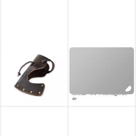
HULTAFORS
KESPER®
Schneideunterlage
Schneideunterlage
52,49 €
Schneidunterlage aus Peva-
lieferbar - in 6-8 Werktagen bei dir
Kunststoff, Maße - 38 x 29 x
0.2 cm
3,95 €
lieferbar - in 9-11 Werktagen bei
dir