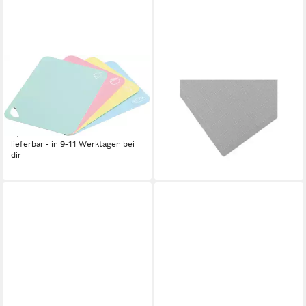
KESPER®
NÄHWELT FLACH
Schneideunterlage Flexible
Schneideunterlage -
Schneidunterlage, 4er Set,
Schneidematte für
Maße: 38 x 29 x 0,2 cm
Rollschneider 120 x 90 cm
8,45 €
79,90 €
UVP
99,90 €
lieferbar - in 9-11 Werktagen bei
-20%
dir
lieferbar - in 2-3 Werktagen bei dir