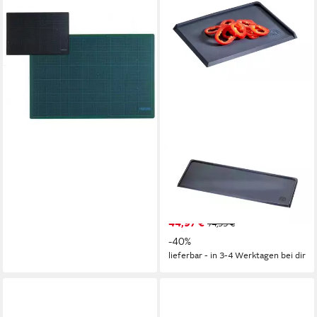
HANSA - WORLD OF OFFICE
Schreibtischunterlage
Schneidunterlage Cut Mat
60x45cm grün/schwarz
ab 19,51 €
lieferbar - in 5-6 Werktagen bei dir
CHEF CUISINE INTERNATIONAL
Schneideunterlage BBQ
Schneidebretter, drei
praktische Größen
44,97 €
74,95 €
-40%
lieferbar - in 3-4 Werktagen bei dir