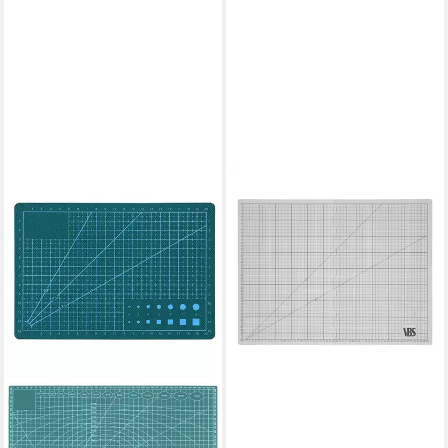
VBS
Schneideunterlage Faltbare
Schneidematte Cool Grey,
Selbstheilend
25,49 €
lieferbar - in 4-5 Werktagen bei dir