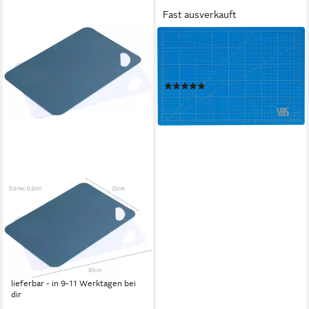
Fast ausverkauft
VBS
Schneideunterlage Profi, blau,
3 mm stark
(1)
16,49 €
lieferbar - in 4-5 Werktagen bei dir
KESPER®
Schneideunterlage Flexible
Schneidunterlage (Anti-
Rutsch) - 2er Set 30 x 21 x
0,2 cm
3,55 €
lieferbar - in 9-11 Werktagen bei
dir