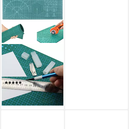
TSB WERK
Schneideunterlage
Schneidematte Selbstheilend
Schneideunterlage,
Tischunterlage, Bastelmatte,
(6)
A1-A5
7,91 €
lieferbar - in 4-5 Werktagen bei dir