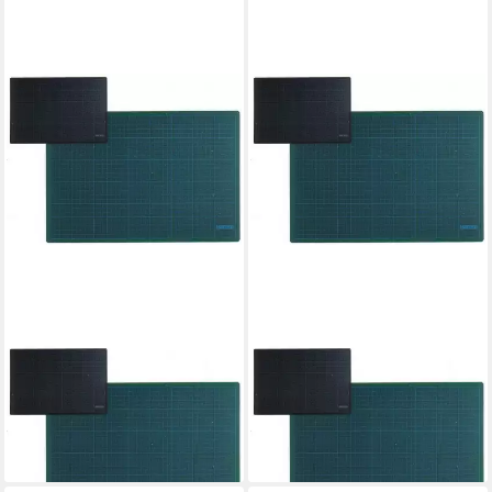
HANSA - WORLD OF OFFICE
HANSA - WORLD OF OFFICE
Schreibtischunterlage
Schreibtischunterlage
Schneidunterlage Cut Mat
Schneidunterlage Cut Mat
45x33cm grün/schwarz
90x60cm grün/schwarz
ab 11,78 €
ab 39,34 €
lieferbar - in 5-6 Werktagen bei dir
lieferbar - in 5-6 Werktagen bei dir