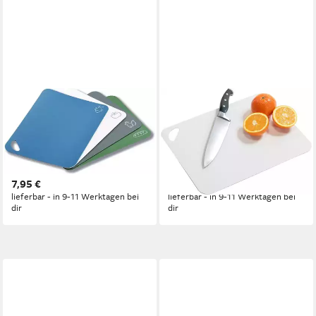
KESPER®
KESPER®
Schneideunterlage Flexible
Schneideunterlage
Schneidunterlage, 4er Set,
Schneidunterlage 2-er Pack
Kunststoff (PE), 38 x 29 x 0,2
flexibel 38 x 29 x 0.2 cm,
cm
weiß/grau
7,95 €
5,95 €
lieferbar - in 9-11 Werktagen bei
lieferbar - in 9-11 Werktagen bei
dir
dir