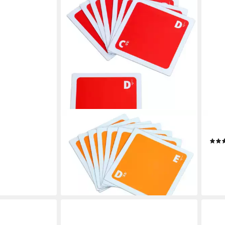
BETZOLD
ALL
Magnet Rhythmus- und Taktkarten,
Mag
chromatische Ergänzung
2,69
24,95 €
(0,27
lieferbar - in 3-4 Werktagen bei dir
liefe