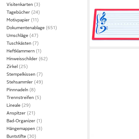
Visitenkarten
Tagebücher
BETZOLD
Magnet Magnetische N
Motivpapier
21,95 €
Dokumentenablage
lieferbar - in 3-4 Werktag
Umschläge
Tuschkästen
Heftklammern
Hinweisschilder
Zirkel
Stempelkissen
Stehsammler
Pinnnadeln
Trennstreifen
Lineale
Anspitzer
Bad-Organizer
Hängemappen
Buntstifte