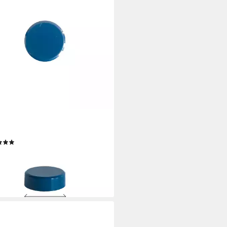
BOARDS
net MS-SET
(3)
 €
 €/ 1 Stk)
rbar - in 4-5 Werktagen bei dir
+1