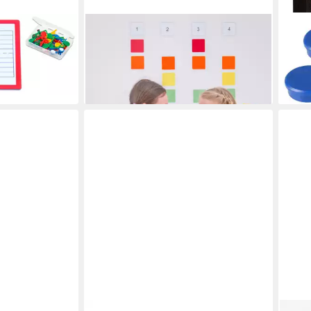
BETZOLD
IDEN
otentafel
Magnet Rhythmus- und Taktkarten
Magn
für die Tafel
rund
en bei dir
36,50 €
ab 1
lieferbar - in 3-4 Werktagen bei dir
liefe