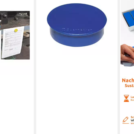
SOENNECKEN
Magnet Soennecken Magnet 4803
rund 32mm blau 10 St./Pack.
ab 2,57 €
en bei dir
lieferbar - in 5-6 Werktagen bei dir