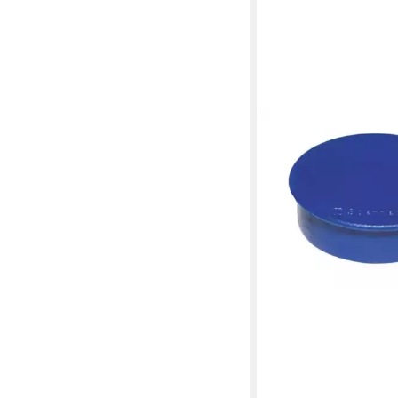
SOENNECKEN
Magnet Soennecken 
rund 38mm 2,5kg blau
4,50 €
lieferbar - in 5-6 Werktag