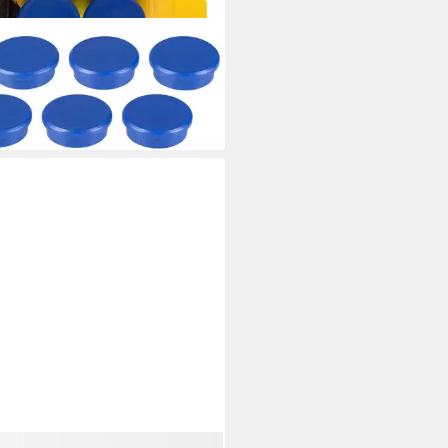
A
et Idena Magnete Stärke 7mm
 blau Ø2,4cm 6 Stück
,99 €
rbar - in 2-3 Werktagen bei dir