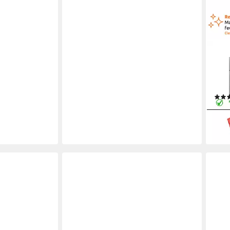
ECE
Magn
besc
St)
13,4
liefe