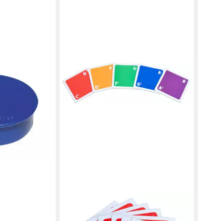
Magnet 4884
 10 St./Pack.
en bei dir