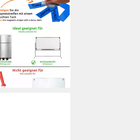
NCE
et 75 Magnetstreifen
hreibbar Etiketten Magnete (75-
(10)
9 €
rbar - in 3-4 Werktagen bei dir
+1