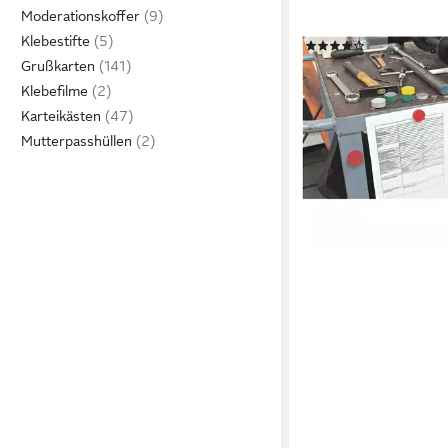
MAUL
Moderationskoffer
Magnet (10-St)
Klebestifte
(1)
ab 13,29 €
Grußkarten
lieferbar - in 2-3 Werktag
Klebefilme
Karteikästen
Mutterpasshüllen