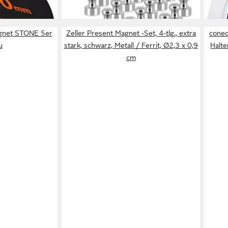
gnet STONE 5er
Zeller Present Magnet -Set, 4-tlg., extra
conec
u
stark, schwarz, Metall / Ferrit, Ø2,3 x 0,9
Halte
cm