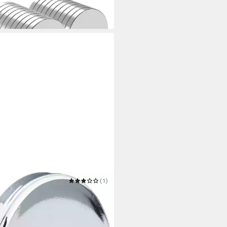
,99 €
 Werktagen bei dir
ANCE
(1)
et Rundmagnet 51 x 6.5 mm bis
g Power Magnet
 €
 Werktagen bei dir