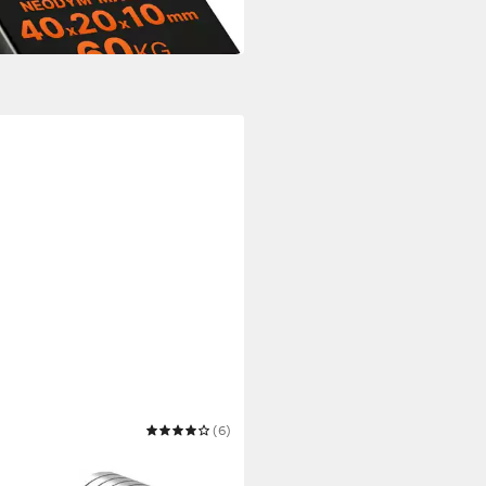
 Werktagen bei dir
CE
(6)
et 20x Neodym Magnete rund
mm - - Extrem Stark