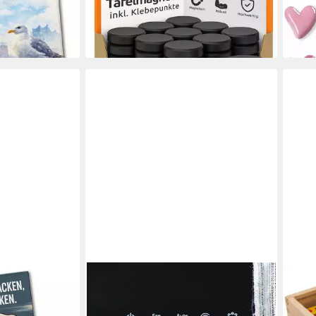
ab 8,99 €
15,9
in 2-3 Werktagen bei dir
-50%
in 5-6
AVANTGART
LENA
nacken, Kopp
Magnet Stein, Banksy Kunstdruck,
Magn
ab 12
Souvenir
Mädchen mit Herz, Kühlschrank