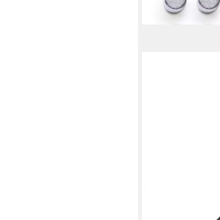
HM MÜLLNER WERKZEU
Magnethalter Magnet
mit starkem Dauerma