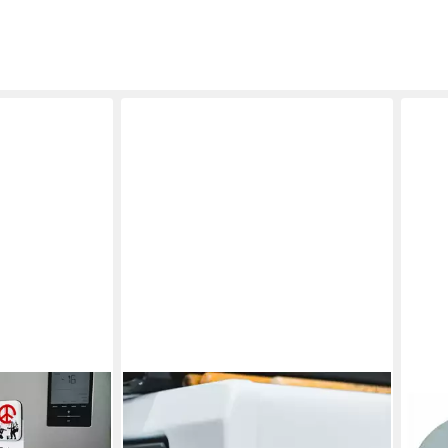
AVANTGART
PROV
Magnet,
Magnet Stein, Banksy Kunstdruck,
Magn
on, Banksy
Kühlschrank Magnet, Flower
7,2 k