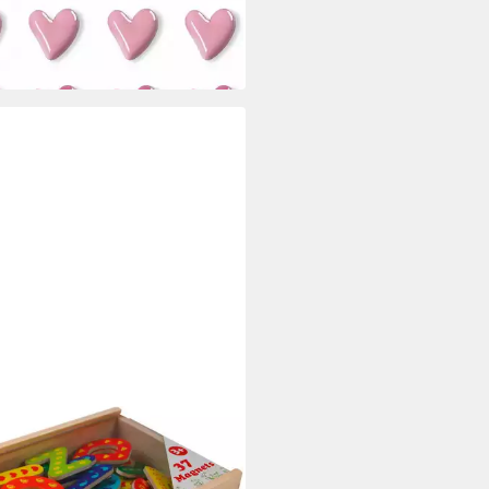
9 €
31,99 €
 Werktagen bei dir
®
et Buchstaben
,63 €
UVP
15,99 €