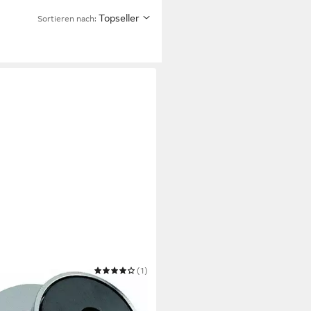
Topseller
Sortieren nach:
ANCE
(1)
et Rundmagnet 36 x 7 mm bis
g verchromt