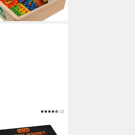
 Werktagen bei dir
O
(2)
et Neodym Magnet Extra Starke
DYMMAGNET
0 €
UVP
32,90 €