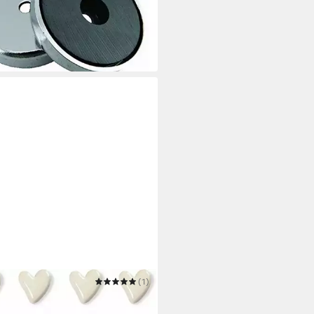
 €
 Werktagen bei dir
RTUNATE-BEE
(1)
et 20 bunte Herzmagnete –
 für Kühlschrank & Whiteboard