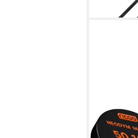
13,99 €
in 3-4 Werktagen bei dir
RICOO
Magnet Neodym Magne
NEODYMMAGNET
25,19 €
UVP
37,90 €
-34%