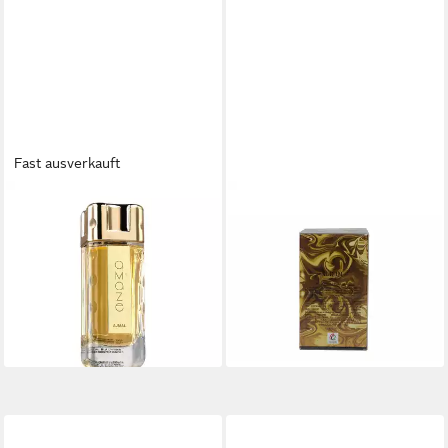
Fast ausverkauft
AJMAL
AJMAL
Eau de Parfum Amaze for Her
Eau de Parfum Aurum Eau De
25,00 €
Parfum Spray 75ml für
(333,33 €/ 1 l)
Frauen
lieferbar - in 2-3 Werktagen bei dir
39,55 €
(527,33 €/ 1 l)
lieferbar - in 8-10 Werktagen bei
dir