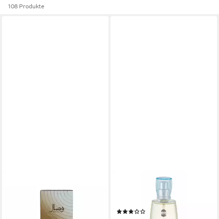
108 Produkte
AJMAL
AJMAL
Eau de Parfum Wisal Eau De
Eau de Parfum Raindrops Eau
Parfum Spray 50ml für
De Parfum Spray für Frauen
(2)
Frauen