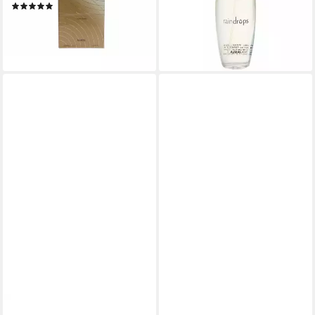
16,97 €
(1)
(339,40 €/ 1 l)
30,57 €
lieferbar - in 8-10 Werktagen bei
(611,40 €/ 1 l)
dir
lieferbar - in 8-10 Werktagen bei
dir
AJMAL
AJMAL