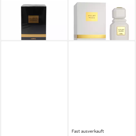
Körperpflegeduft Amber
Eau de Parfum Violet Musc
Wood - EDP - Volume: 100ml
Eau De Parfum (unisex)
ab 98,50 €
ab 75,64 €
(985,00 €/ 1 l)
(756,40 €/ 1 l)
lieferbar - in 2-3 Werktagen bei dir
lieferbar - in 8-10 Werktagen bei
dir
Fast ausverkauft