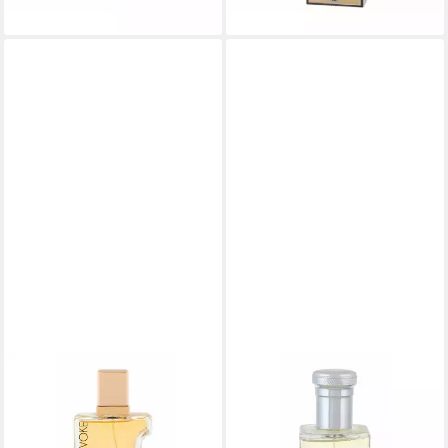
dir
AJMAL
AJMAL
Eau de Parfum Evoke Eau De
Eau de Parfum Neutron Eau
Parfum Spray 75ml für
De Parfum Spray 100ml für
Frauen
Männer