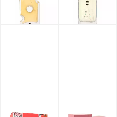
32,93 €
15,74 €
(439,07 €/ 1 l)
(157,40 €/ 1 l)
lieferbar in 3 Wochen
lieferbar - in 8-10 Werktagen bei
dir
AJMAL
AJMAL