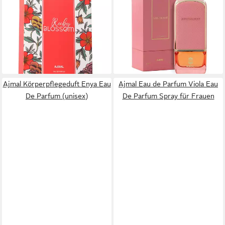
Körperpflegeduft Ruby
Körperpflegeduft Aristocrat
Blossom Eau De Parfum
Rosé Eau De Parfum (woman)
ab 52,03 €
(woman)
(693,73 €/ 1 l)
22,20 €
lieferbar - in 8-10 Werktagen bei
(444,00 €/ 1 l)
dir
lieferbar - in 8-10 Werktagen bei
dir
Ajmal Körperpflegeduft Enya Eau
Ajmal Eau de Parfum Viola Eau
De Parfum (unisex)
De Parfum Spray für Frauen