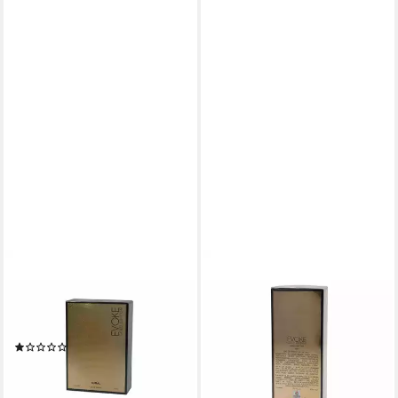
AJMAL
AJMAL
Eau de Parfum Evoke Gold
Eau de Parfum Evoke Gold
Eau De Parfum Spray 90ml
Eau De Parfum Spray 75ml
für Männer
für Frauen
(1)
45,37 €
42,92 €
(604,93 €/ 1 l)
(476,89 €/ 1 l)
lieferbar in 2 Wochen
lieferbar - in 8-10 Werktagen bei