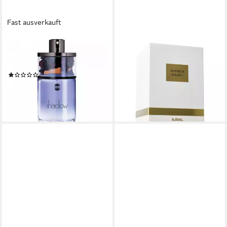
Fast ausverkauft
AJMAL
AJMAL
Eau de Parfum Shadow Eau
Eau de Parfum Amber Musc
De Parfum Spray für Frauen
Eau De Parfum (unisex)
(1)
ab 69,50 €
28,42 €
(695,00 €/ 1 l)
(378,93 €/ 1 l)
lieferbar - in 2-3 Werktagen bei dir
lieferbar - in 8-10 Werktagen bei
dir