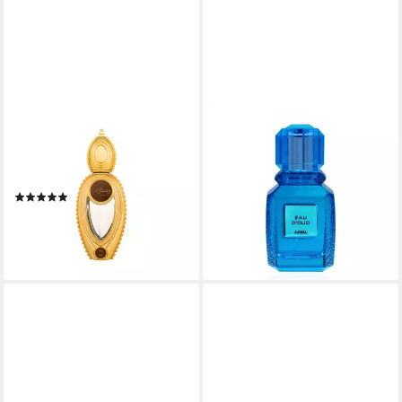
AJMAL
AJMAL
Eau de Parfum Wisal Dhahab
Eau de Parfum Eau d'Oud
118,50 €
Eau De Parfum Spray
(1.185,00 €/ 1 l)
(Unisex) Damen
lieferbar - in 2-3 Werktagen bei dir
(1)
44,72 €
(894,40 €/ 1 l)
lieferbar - in 8-10 Werktagen bei
dir