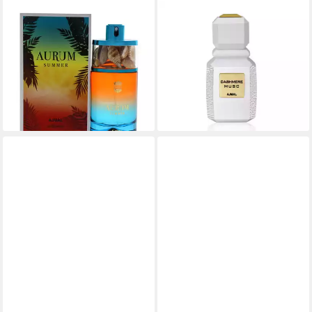
AJMAL
AJMAL
Eau de Parfum Aurum
Eau de Parfum Cashmere
Summer Eau De Parfum 75
Musk Eau De Parfum (unisex)
ab 69,50 €
ml (woman)
(695,00 €/ 1 l)
37,57 €
lieferbar - in 2-3 Werktagen bei dir
(500,93 €/ 1 l)
lieferbar - in 8-10 Werktagen bei
dir