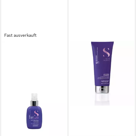
Fast ausverkauft
ALFAPARF
Leave-in Pflege Alfaparf
Blonde Anti-Yellow Spray
125ml
32,62 €
(260,96 €/ 1 l)
lieferbar - in 2-3 Werktagen bei dir