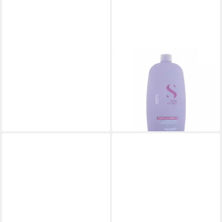
ALFAPARF
Haarspülung Milano Semi Di
Lino Smooth Smoothing
Conditioner 1000ml
40,20 €
(40,20 €/ 1 l)
lieferbar - in 2-3 Werktagen bei dir