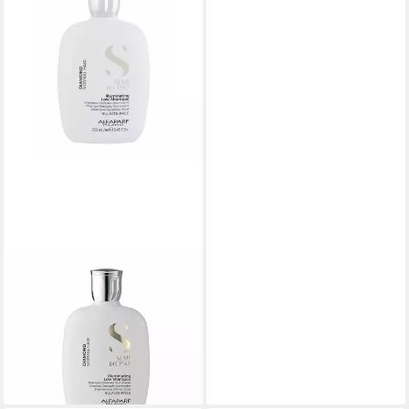
ALFAPARF
Haarshampoo Milano Semi Di
Lino Diamond Illuminating Low
Shampoo 250ml
24,55 €
(98,20 €/ 1 l)
lieferbar - in 2-3 Werktagen bei dir