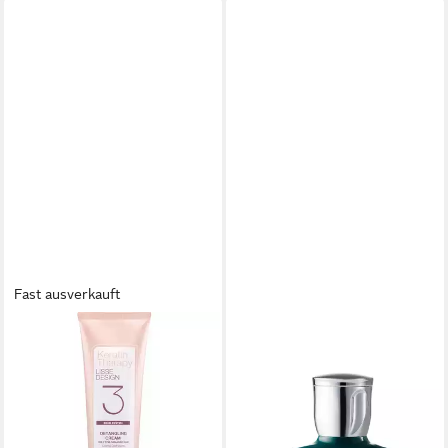
Fast ausverkauft
ALFAPARF MILANO
ALFAPARF
Haarcreme Alfaparf Keratin
Haarshampoo Alfaparf
Therapy Detangling Cream
Recontruction Reparative
150ml
Low Shampoo 250ml
27,82 €
22,44 €
(222,56 €/ 1 l)
(89,76 €/ 1 l)