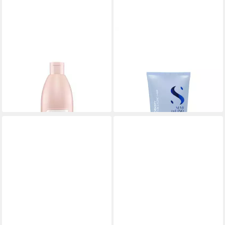
ALFAPARF
ALFAPARF
Haarkur Alfaparf Lisse Design
Haarspülung Alfaparf Density
Keratin Therapy Smoothing
Conditioner 200ml
23,40 €
Fluid 500ml
(117,00 €/ 1 l)
105,76 €
lieferbar - in 2-3 Werktagen bei dir
(211,52 €/ 1 l)
lieferbar - in 2-3 Werktagen bei dir