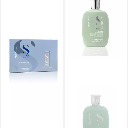
ALFAPARF
Leave-in Pflege Alfaparf
Density Lotion 6x13ml
31,73 €
(406,79 €/ 1 l)
lieferbar - in 2-3 Werktagen bei dir