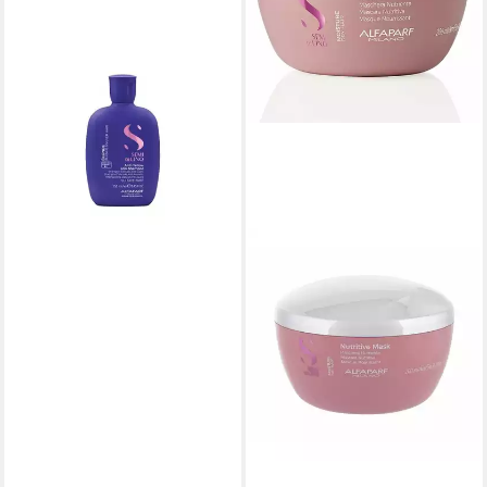
(112,12 €/ 1 l)
lieferbar - in 2-3 Werktagen bei dir