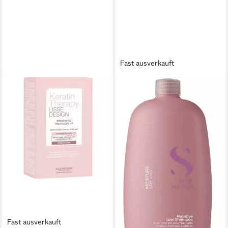
Fast ausverkauft
ALFAPARF
Haarshampoo Alfaparf
Moisture Nutritive Low
Shampoo 1000ml
39,28 €
(0,04 €/ 1 l)
lieferbar - in 2-3 Werktagen bei dir
Fast ausverkauft