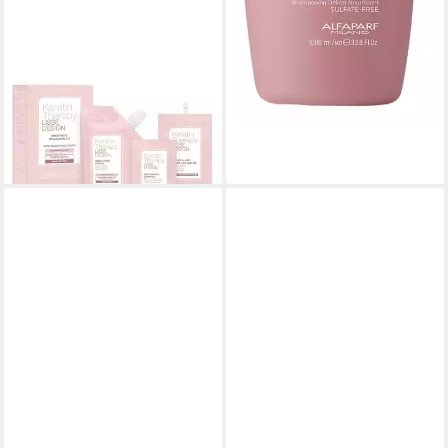
ALFAPARF MILANO
Haarpflege-Set Alfaparf
Milano Keratin Therapy
Smoothing CREAM
Treatment Kit
57,29 €
lieferbar - in 2-3 Werktagen bei dir