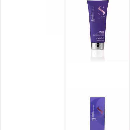
ALFAPARF
Haarspülung Milano Semi Di
Lino Blonde y Silver
Conditioner 200ml
23,38 €
(116,90 €/ 1 l)