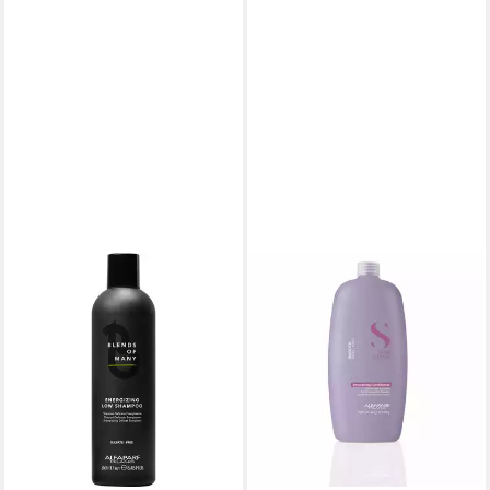
ALFAPARF MILANO
Haarshampoo Alfaparf Milano
Blends of Many Energizing
Low Shampoo 250ml
22,45 €
(89,80 €/ 1 l)
lieferbar - in 2-3 Werktagen bei dir