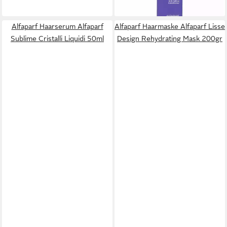
lieferbar - in 2-3 Werktagen bei dir
Alfaparf Haarserum Alfaparf
Alfaparf Haarmaske Alfaparf Lisse
Sublime Cristalli Liquidi 50ml
Design Rehydrating Mask 200gr