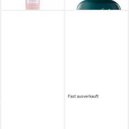
lieferbar - in 2-3 Werktagen bei dir
lieferbar - in 2-3 Werktagen bei dir
Fast ausverkauft
ALFAPARF
ALFAPARF
Haarmaske Alfaparf Moisture
Haarshampoo Alfaparf
Nutritive Mask 500ml
Density Low Shampoo 250ml
50,20 €
25,24 €
55,80 €