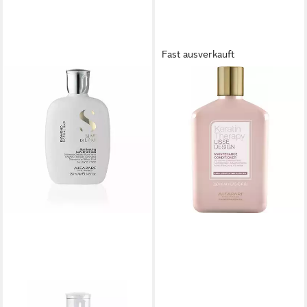
Fast ausverkauft
ALFAPARF MILANO
Haarspülung Alfaparf Milano
Keratin Therapy Maintenance
Conditioner 250 ml
22,42 €
36,51 €
(89,68 €/ 1 l)
-39%
lieferbar - in 2-3 Werktagen bei dir