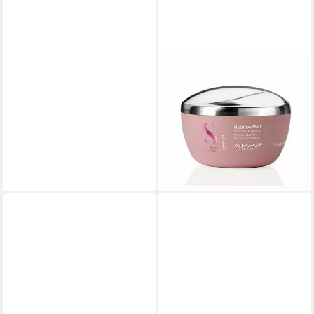
ALFAPARF
Haarkur Milano Semi Di Lino
Moisture Nutritive Mask
200ml
26,17 €
42,23 €
(130,85 €/ 1 l)
-38%
lieferbar - in 2-3 Werktagen bei dir