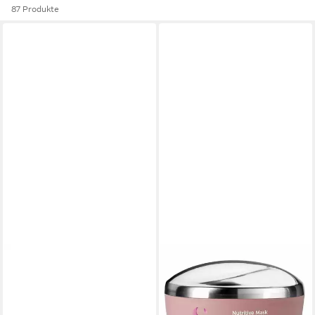
87 Produkte
ALFAPARF
Haarshampoo Alfaparf Blonde
Anti-Yellow Shampoo 250ml
28,03 €