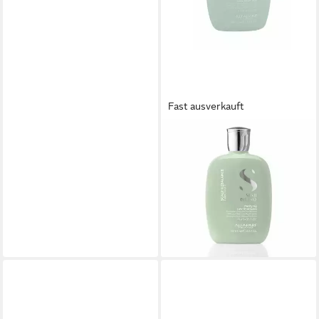
Fast ausverkauft
ALFAPARF
Haarshampoo Milano Semi Di
Lino Scalp Rebalance
Purifying Low Shampoo
250ml
24,67 €
(98,68 €/ 1 l)
lieferbar - in 2-3 Werktagen bei dir