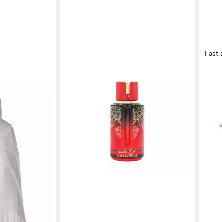
Fast 
ARIA
Mult
Mess
88,7
in 3-4