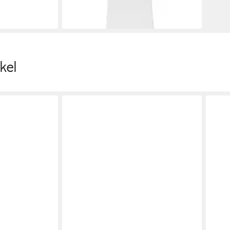
259,00 €
(2.590,00 €/ 1 l)
in 2-3 Werktagen bei dir
kel