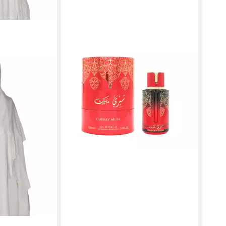
ARABIYAT PRESTIGE
Eau de Parfum Prestige Cherry Musk
27,45 €
UVP
59,00 €
(27,45 €/ 100 ml)
-53%
leider ausverkauft