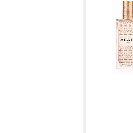
Eau de Parfum Alaia 
Nude 100 ml
245,00 €
(2.450,00 €/ 1 l)
in 2-3 Werktagen bei dir