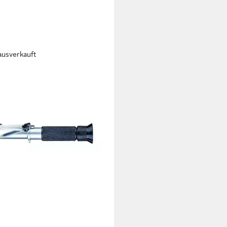
ausverkauft
NA
imeter Handrefraktometer
bereich 0-15% Ariana
1 €
 Werktagen bei dir