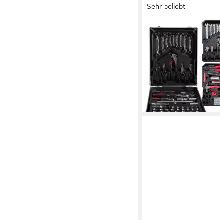
Sehr beliebt
AREBOS
Werkzeugkoffer Werk
Werkzeugkasten 1200
Vanadium Stahl (Set)
(67)
89,90 €
UVP
149,90 €
-40%
lieferbar - in 2-3 Werktag