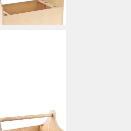
rbar - in 5-6 Werktagen bei dir
TIVE DECO
zeugkoffer Werkzeugkasten
Holz 34 x 18 x 20,5 cm