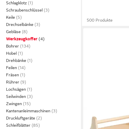
Schlagklotz
Schraubenschlüssel
Keile
500 Produkte
Drechselbänke
Gebläse
Werkzeugkoffer
Bohrer
Hobel
Drehbänke
Feilen
Fräsen
Rührer
Lochsägen
Seilwinden
Zwingen
Kantenanleimmaschinen
ZELLER PRESENT
Druckluftgeräte
Werkzeugbox Kiefer, n
Schleifblätter
Holz, vielseitig, einfac