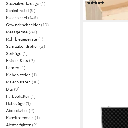
(1)
Spezialwerkzeuge
ab 17,95 €
Schleifmittel
lieferbar - in 3-4 Werktag
Malerpinsel
Gewindeschneider
Messgeräte
Rohrbiegegeräte
Schraubendreher
Seilzüge
Fräser-Sets
Lehren
Klebepistolen
Malerbürsten
Bits
Farbbehälter
Hebezüge
SATISFIRE
Abdeckvlies
Werkzeugkoffer ACC
Kabeltrommeln
Transportkoffer Schut
Abstreifgitter
Flightcase Würfelsch