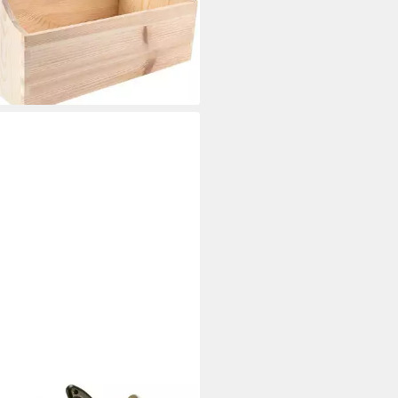
zeugkiste Toolbox
5 €
rbar - in 2-3 Werktagen bei dir
WERKKISTE
er-Werkzeug-Set Die Werkkiste