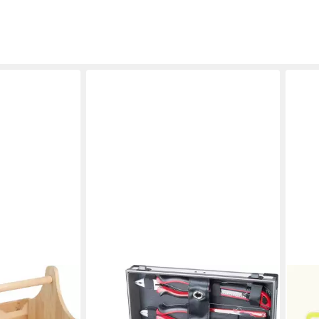
PRIMASTER
MAG
atürliches
Werkzeugkoffer Primaster
Werk
h tragbar
Werkzeugkoffer WK91 91-teilig 3/8
Werk