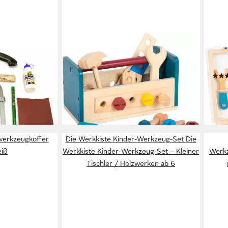
SMALL FOOT
SMAL
kiste - Kinder
Spielwerkzeugkoffer
Spie
gtasche-Set
Werkzeugkasten/Werkbank
Werk
Workshop, (33-tlg), aus Holz
ab 3
en bei dir
ab 22,13 €
UVP
29,99 €
-18%
-26%
liefe
lieferbar - in 3-4 Werktagen bei dir
erkzeugkoffer
Die Werkkiste Kinder-Werkzeug-Set Die
eiß
Werkkiste Kinder-Werkzeug‑Set – Kleiner
Werkz
Tischler / Holzwerken ab 6