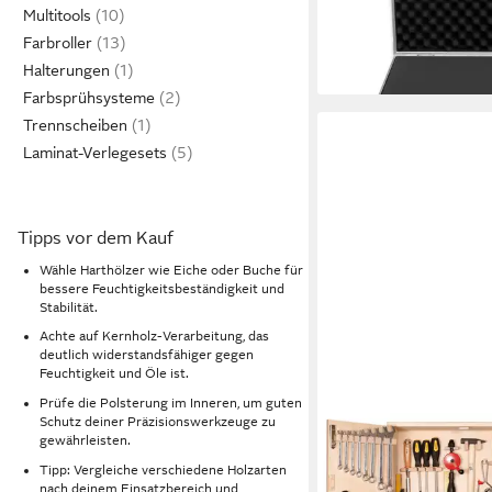
Multitools
69,90 €
108,99 €
Farbroller
-36%
lieferbar - in 2-3 Werktag
Halterungen
Farbsprühsysteme
Trennscheiben
Laminat-Verlegesets
Tipps vor dem Kauf
Wähle Harthölzer wie Eiche oder Buche für
bessere Feuchtigkeitsbeständigkeit und
Stabilität.
Achte auf Kernholz-Verarbeitung, das
deutlich widerstandsfähiger gegen
Feuchtigkeit und Öle ist.
Prüfe die Polsterung im Inneren, um guten
Schutz deiner Präzisionswerkzeuge zu
PEBARO
gewährleisten.
Werkzeugset Großer P
Tipp: Vergleiche verschiedene Holzarten
Werkzeugschrank, 41
nach deinem Einsatzbereich und