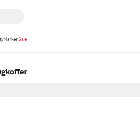
ty
Marken
Sale
gkoffer