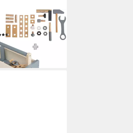
A®
lwerkzeug Werkzeugkiste, (Set,
lg)
(7)
6 €
UVP
34,90 €
%
rbar - in 6-8 Werktagen bei dir