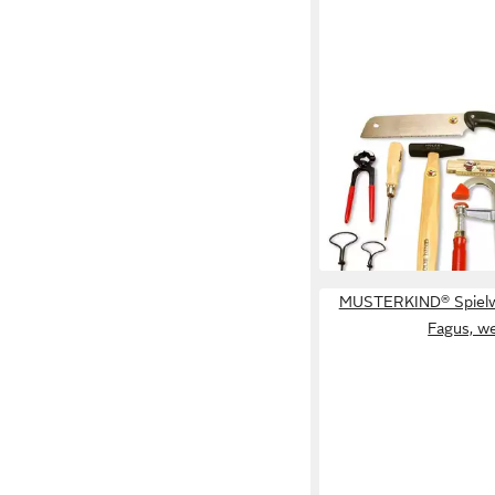
DIE WERKKISTE
Werkzeugset Die Werk
Werkzeugset Werkzeu
139,90 €
lieferbar - in 6-7 Werktag
MUSTERKIND® Spielw
Fagus, w