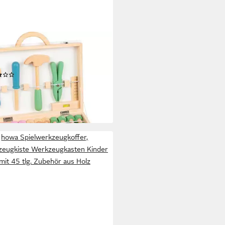
L FOOT
lwerkzeugkoffer
zeugkoffer Nordic
(1)
5,34 €
UVP
42,99 €
rbar - in 3-4 Werktagen bei dir
howa Spielwerkzeugkoffer,
eugkiste Werkzeugkasten Kinder
mit 45 tlg. Zubehör aus Holz