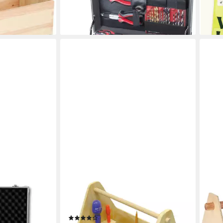
112,99 €
34,9
lieferbar - in 3-4 Werktagen bei dir
liefe
en bei dir
MATCHES21 HOME & HOBBY
MATC
-2
Werkzeugkiste Bausatz für Kinder
Werk
zkoffer
Holzbaukasten
Jahr
(1)
15,9
aumstoff