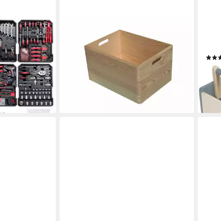
ROB
Holzkiste 3 Stück Holzkisten
zeug-Set,
Spie
Werkzeugkiste Allzweckkiste Kiefer
 Teile Chrom
22-t
massiv 40cm (3 St)
47,00 €
21,2
lieferbar - in 2-3 Werktagen bei dir
-39
liefe
en bei dir