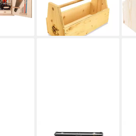
Kinderwerkzeugkasten
Werk
en bei dir
42,90 €
18,9
lieferbar - in 6-7 Werktagen bei dir
liefe
TECH-CRAFT
DIE 
 Laubsäge-Set
Werkzeugkoffer 130-tlg, robustes
Kind