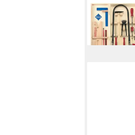
im Holzschrank Unser 
Stahlwerkzeugen, 40
ab 62,45 €
UVP
70,95 
-12%
lieferbar - in 4-5 Werktag