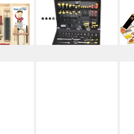
Klassiker mit
Tool-Set (130 Teile), im
- Da
219,
2S
Aluminiumkoffer
liefe
(3)
€
49,99 €
UVP
199,00 €
-75%
en bei dir
lieferbar - in 3-4 Werktagen bei dir