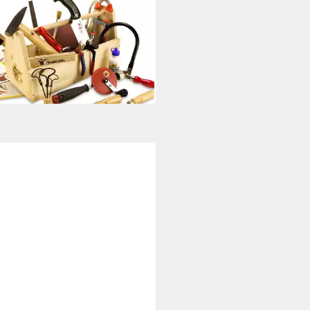
s große Werkzeugset für Kinder
00 €
rbar - in 6-8 Werktagen bei dir