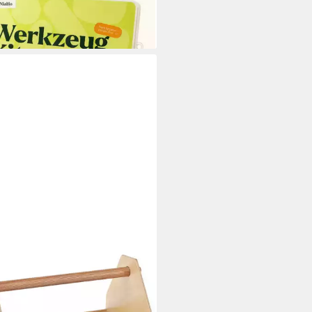
0 €
rbar - in 3-4 Werktagen bei dir
HES21 HOME & HOBBY
zeugkasten Holz Bausatz 10
en Holzbaukasten
9 €