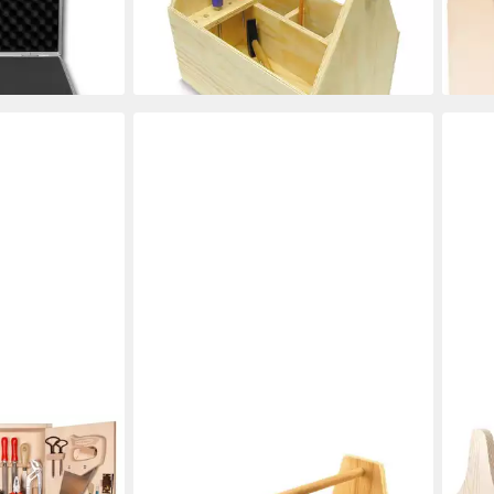
22,99 €
liefe
lieferbar - in 4-5 Werktagen bei dir
en bei dir
DIE WERKKISTE
CREA
rofi-
Werkzeugbox Die Werkkiste -
Werk
7
Werkdachs' Werkzeugkasten,
aus 