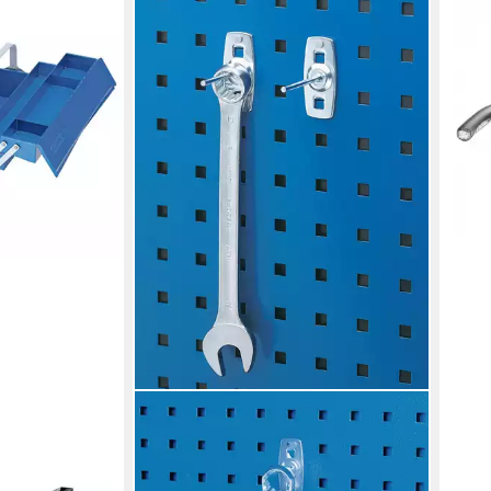
Werk
Werk
16,9
liefe
GEDORE
zeugkasten,
Werkzeugkoffer 1500 H 0
x535x225 mm
Werkzeughaken gerader Dorn Ø 4
mm