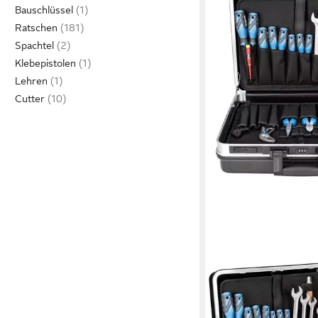
Bauschlüssel
Ratschen
Spachtel
Klebepistolen
Lehren
Cutter
GEDORE
Werkzeugset
710,18 €