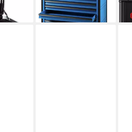
en bei dir
3.257,00 €
1/4" 
lieferbar - in 4-5 Werktagen bei dir
ab 1
liefe