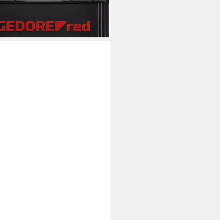
+, (75-tlg)
33,04 €
rbar - in 3-4 Werktagen bei dir