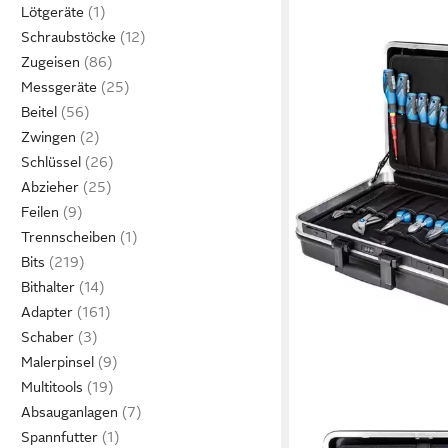
Lötgeräte
Schraubstöcke
Zugeisen
Messgeräte
Beitel
Zwingen
Schlüssel
Abzieher
Feilen
Trennscheiben
Bits
Bithalter
Adapter
Schaber
Malerpinsel
Multitools
Absauganlagen
Spannfutter