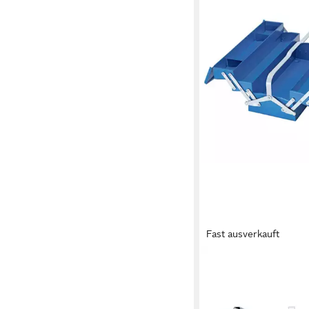
Fast ausverkauft
GEDORE
Werkzeugkoffer Werk
leer, 5 Fächer, 210
6610580