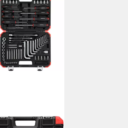
ORE
kzeugset GEDORE Red
srund-Schraubwerkzeugsatz,