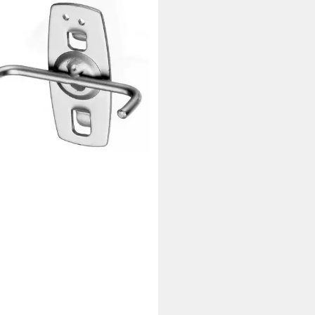
bank 1500 H 39
zeughaken für Zangen
7 €
rbar - in 4-5 Werktagen bei dir