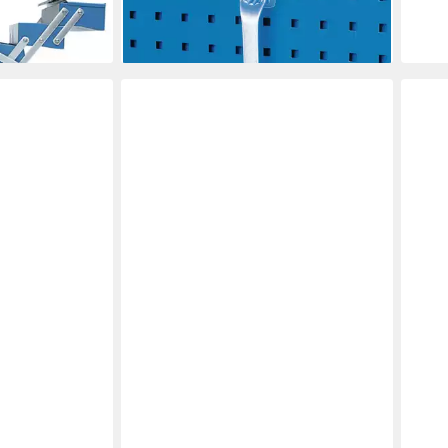
16,76 €
en bei dir
lieferbar - in 4-5 Werktagen bei dir