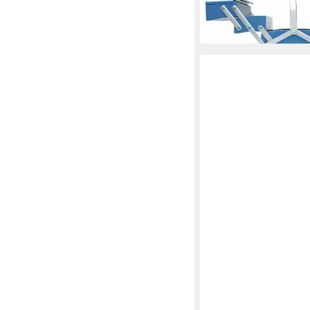
ab 151,91 €
lieferbar - in 2-3 Werktag