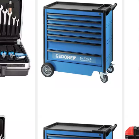
GEDORE
GED
Werkzeugkoffer 2005 XL 0520
Wer
Werkzeugwagen mit 7 Schubladen
Sech