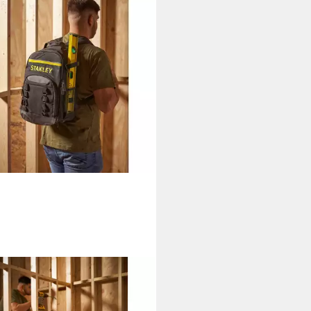
LEY
zeugkoffer Werkzeugrucksack
T1-72335