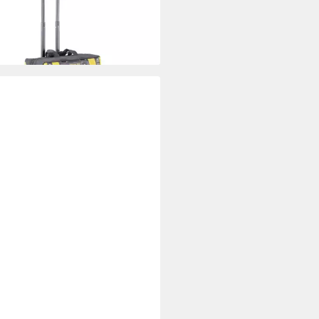
zeugkoffer mit Rollen FMST1-
48
2,94 €
rbar - in 3-4 Werktagen bei dir