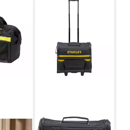
STANLEY
STAN
zeugtasche 12
Werkzeugkoffer Werkzeugkoffer 1-
Werk