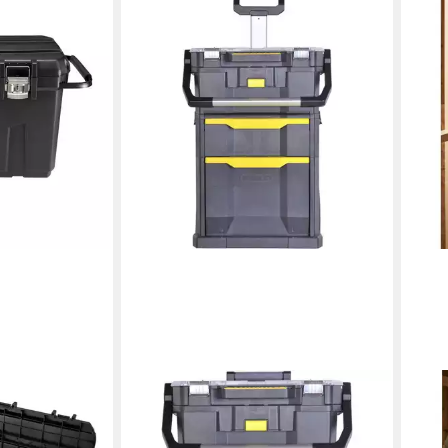
STANLEY
STAN
agebox fahrbar
Werkzeugkoffer Stanley Rollende
Werk
Ku.V fahrbar
Werkstatt 2-IN-1, Trolley
STS