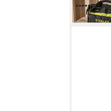
1-93-330
(1)
ab 19,89 €
lieferbar - in 3-4 Werktag