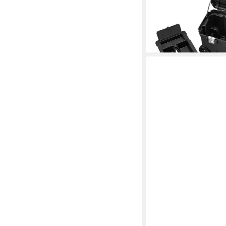
B770xT490xH480 m
ab 96,14 €
UVP
133,34 
-28%
lieferbar - in 2-3 Werktag