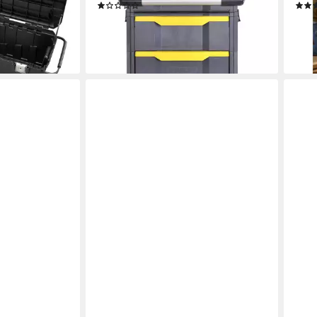
(1)
m
ab 109,99 €
ab 3
€
lieferbar - in 3-4 Werktagen bei dir
liefe
en bei dir