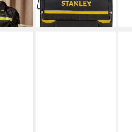
97-515
Werk
ab 48,00 €
801
lieferbar - in 3-4 Werktagen bei dir
ab 8
en bei dir
liefe