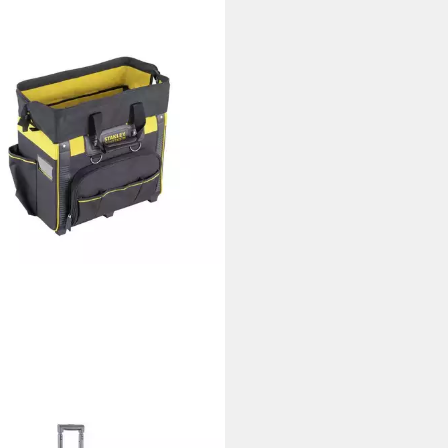
LEY
zeugkoffer FatMax