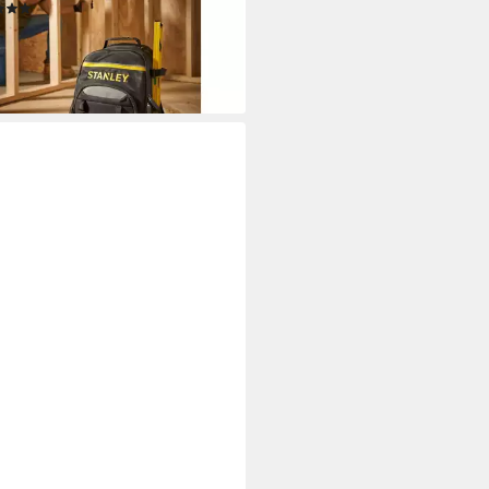
(1)
5,53 €
rbar - in 3-4 Werktagen bei dir