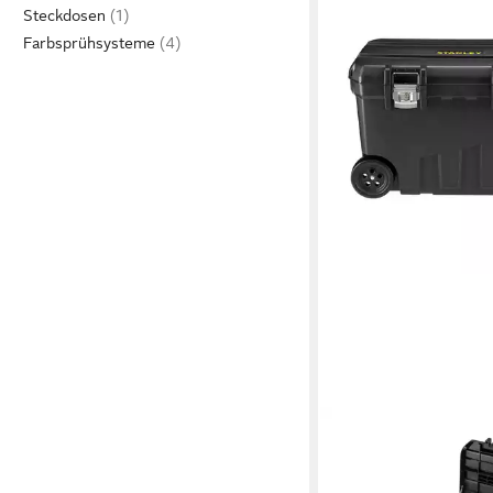
Steckdosen
Farbsprühsysteme
STANLEY
Werkzeugkoffer Mont
B770xT490xH480mm 