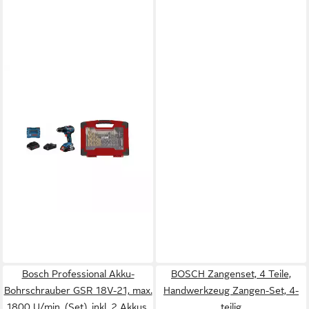
BOSCH PROFESSIONAL
Bohrschrauber Bosch Akku-
Bohrschrauber GSR 18V-55,
2x 4,0Ah ProCORE18V,
Ladegerät –
456,96 €
lieferbar - in 3-4 Werktagen bei dir
Bosch Professional Akku-
BOSCH Zangenset, 4 Teile,
Bohrschrauber GSR 18V-21, max.
Handwerkzeug Zangen-Set, 4-
1800 U/min, (Set), inkl. 2 Akkus,
teilig