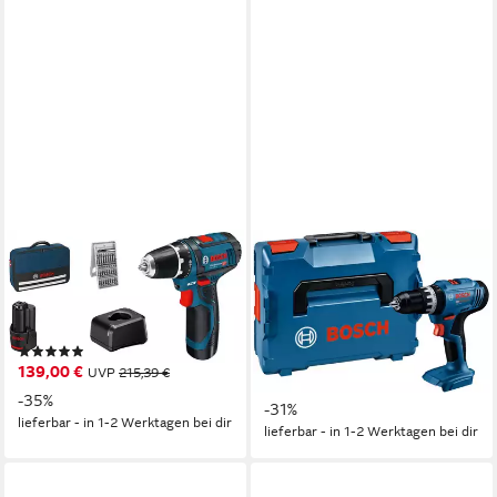
BOSCH PROFESSIONAL
BOSCH PROFESSIONAL
Akku-Schrauber GSR 12V-15
Akku-Schlagbohrschrauber
Professional, mit 2 Akkus und
GSB 18V-25 solo, inkl. L-
Ladegerät
BOXX, ohne Akku und
(13)
Ladegerät
139,00 €
UVP
215,39 €
96,38 €
UVP
140,42 €
-35%
-31%
lieferbar - in 1-2 Werktagen bei dir
lieferbar - in 1-2 Werktagen bei dir