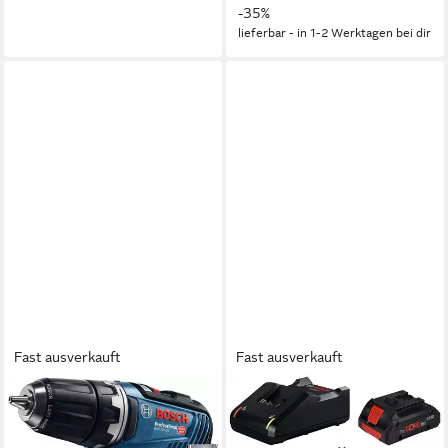
-35%
lieferbar - in 1-2 Werktagen bei dir
Fast ausverkauft
Fast ausverkauft
BOSCH PROFESSIONAL
BOSCH PROFESSIONAL
Akku-Bohrschrauber GSR
Akku Starter-Set, 18 V, 4 Ah,
12V-35, max. 1750 U/min,
inkl. Schnellladegerät