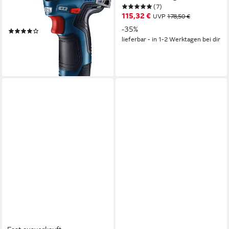
(7)
(Set), inkl. 2 Akkus, Ladegerät
115,32 €
UVP
178,50 €
und Koffer
-35%
(4)
lieferbar - in 1-2 Werktagen bei dir
226,90 €
UVP
351,05 €
-35%
lieferbar - in 1-2 Werktagen bei dir