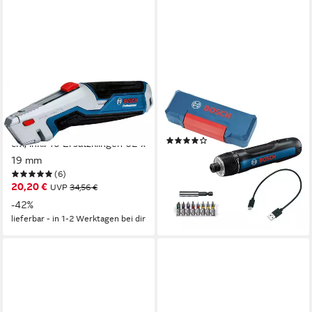
BOSCH PROFESSIONAL
BOSCH PROFESSIONAL
Teppichmesser
Akku-Schrauber Bosch GO,
(1600A027M5), Klinge: 1,9
mit Aufbewahrungskoffer
(13)
cm, inkl. 10 Ersatzklingen 62 x
66,12 €
UVP
105,91 €
19 mm
-38%
(6)
lieferbar - in 1-2 Werktagen bei dir
20,20 €
UVP
34,56 €
-42%
lieferbar - in 1-2 Werktagen bei dir