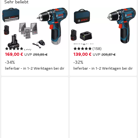
Sehr beliebt
BOSCH PROFESSIONAL
BOSCH PROFESSIONAL
Akku-Bohrschrauber GSR
Akku-Bohrschrauber GSR
12V-15, max. 1300 U/min,
12V-15, max. 1300 U/min,
(Set), inkl. 2 Akkus, Ladegerät
(Set), inkl. 2 Akkus und
und Tasche
Ladegerät
(59)
(158)
169,00 €
139,00 €
UVP
255,85 €
UVP
205,87 €
-34%
-32%
lieferbar - in 1-2 Werktagen bei dir
lieferbar - in 1-2 Werktagen bei dir