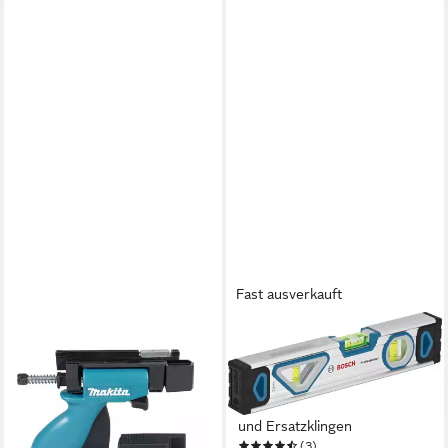
Fast ausverkauft
MAKITA
BOSCH PROFESSIONAL
Zwinge Schnellspanner Set 2-
Werkzeugset (1600A027M3),
tlg. für alle Führungsschienen
13-tlg., Wasserwaage,
ab 37,94 €
Maßband, Universalmesser
lieferbar - in 2-3 Werktagen bei dir
und Ersatzklingen
(3)