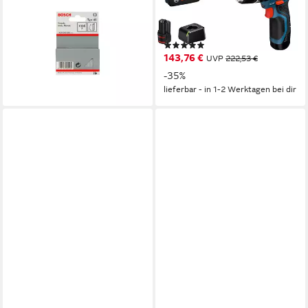
40 23 mm 1000 Stk
GSB 12V-15, (Set), inkl. 2
24,37 €
Akkus und Ladegerät
lieferbar - in 3-4 Werktagen bei dir
(23)
143,76 €
UVP
222,53 €
-35%
lieferbar - in 1-2 Werktagen bei dir