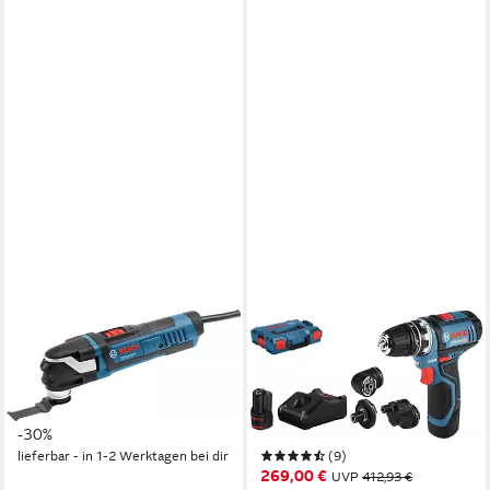
BOSCH PROFESSIONAL
BOSCH PROFESSIONAL
Multitool »GOP 40-30«, mit
Akku-Bohrschrauber GSR
Zubehör, in L-BOXX
12V-15, max. 1300 U/min,
327,30 €
UVP
470,05 €
(Set), inkl. 2 Akkus, Ladegerät,
-30%
Koffer und Flexi-Click
lieferbar - in 1-2 Werktagen bei dir
(9)
Aufsätze
269,00 €
UVP
412,93 €