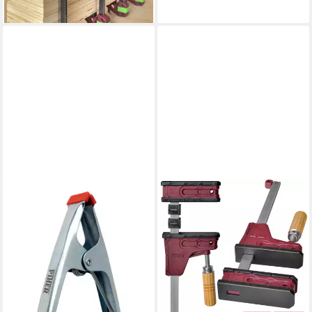
lieferbar - in 2-3 Werktagen bei dir
PIHER
Zwinge Piher Klemmzange
aus Metall, 2,5 cm
2,99 €
lieferbar - in 3-4 Werktagen bei dir