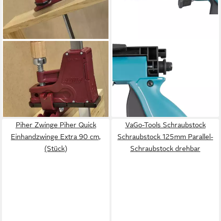
PIHER
MAKITA
Einhandzwinge Piher
Zwinge Schnellspanner Set 2-
Schwenkauflagen Set für
tlg. für alle Führungsschienen
ab 37,94 €
PRL400
lieferbar - in 2-3 Werktagen bei dir
24,90 €
lieferbar - in 2-3 Werktagen bei dir
Piher Zwinge Piher Quick
VaGo-Tools Schraubstock
Einhandzwinge Extra 90 cm,
Schraubstock 125mm Parallel-
(Stück)
Schraubstock drehbar