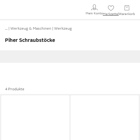
Mein Konto
Merkzettel
Warenkorb
…
Werkzeug & Maschinen
Werkzeug
Piher Schraubstöcke
4 Produkte