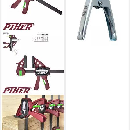
PIHER
Schraubzwinge Piher Mini
Quick Einhandzwinge 15 cm,
(Einzeln)
ab 23,98 €