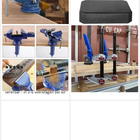
YOUYIJIA
PIHER
Schraubstock Schraubstock
Schraubzwinge Piher PAL Alu
Drehbar 80mm
Quick 250 kg Zwinge 15 cm,
Tischschraubstock mit 360°
(Stück)
42,90 €
Drehbarem Sockel, drehen
lieferbar - in 2-3 Werktagen bei dir
(5)
18,99 €
UVP
35,99 €
(0,38 €/ 1 Stk)
-47%
lieferbar - in 5-6 Werktagen bei dir