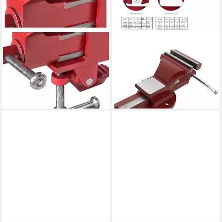
PIHER
PIHER
Maschinenschraubstock Piher
Schraubstock Schraubstock
Schraubstock mobil 65 mm
mit Vierkant-Führung 150 mm
294,90 €
Typ 55007
lieferbar - in 2-3 Werktagen bei dir
65,90 €
lieferbar - in 2-3 Werktagen bei dir