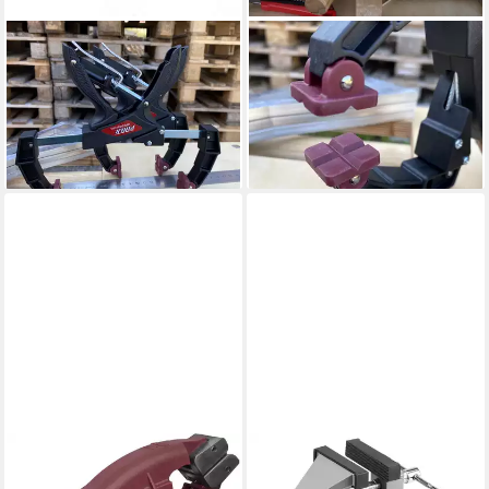
PIHER
PIHER
Schraubzwinge Piher
Schraubzwinge 2 x
Ausziehbare Spannzange 16
Ausziehbare Spannzange 16
cm 52204, (1 Stück)
cm 52204, (Set)
23,69 €
37,90 €
lieferbar - in 2-3 Werktagen bei dir
lieferbar - in 2-3 Werktagen bei dir