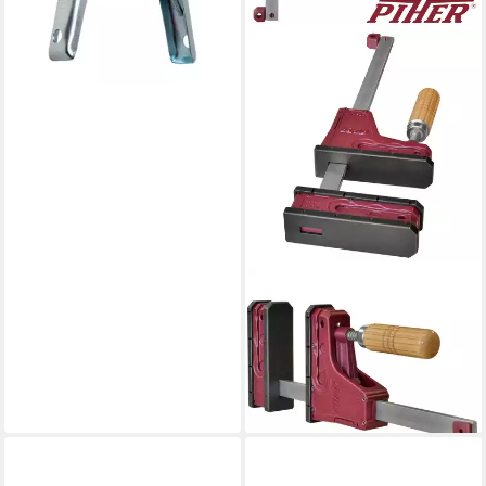
PIHER
Schraubzwinge Parallel
Schraubzwinge 400 kg 60
cm, (1 Stück)
ab 43,90 €
lieferbar - in 2-3 Werktagen bei dir