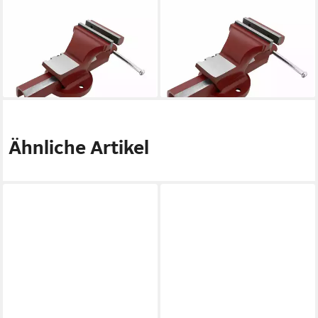
PIHER
PIHER
Maschinenschraubstock
Schraubstock Schraubstock
Schraubstock mit Vierkant-
mit Vierkant-Führung 125
Führung 100 mm
mm, Rohrspannbacken
139,90 €
194,95 €
lieferbar - in 2-3 Werktagen bei dir
lieferbar - in 2-3 Werktagen bei dir
Ähnliche Artikel