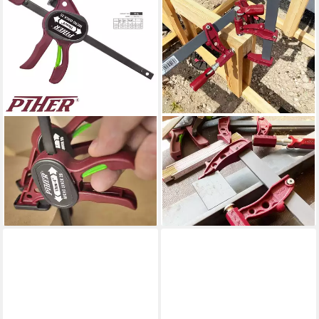
PIHER
PIHER
Schraubzwinge 1 Paar Micro
Schraubzwinge
Quick 25 kg Einhandzwinge
Schraubzwinge Maxipress E
10 cm, (1 Paar)
900 kg 60 cm, (1 Stück)
ab 32,90 €
47,90 €
lieferbar - in 2-3 Werktagen bei dir
lieferbar - in 2-3 Werktagen bei dir