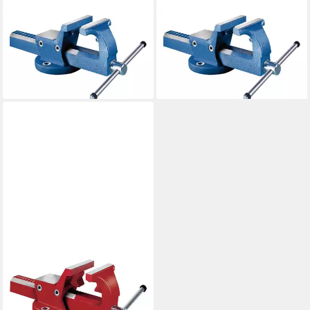
FORTIS
FORTIS
Schraubstock,
Schraubstock,
Parallelschraubstock 100 mm
Parallelschraubstock 120 mm
125,98 €
142,98 €
lieferbar - in 2-3 Werktagen bei dir
lieferbar - in 2-3 Werktagen bei dir
FORTIS
Schraubstock, Mit
Rohrspannbacken 160 mm