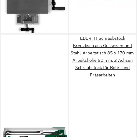
Arbeitstisch 120 x 230 mm,
Arbeitshöhe 100 mm, 2
45,90 €
Achsen Schraubstock für
lieferbar - in 4-5 Werktagen bei dir
Bohr- und Fräsarbeiten
EBERTH Schraubstock
Kreuztisch aus Gusseisen und
Stahl, Arbeitstisch 85 x 170 mm,
Arbeitshöhe 90 mm, 2 Achsen
Schraubstock für Bohr- und
Fräsarbeiten