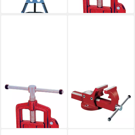
139,98 €
lieferbar - in 2-3 Werktagen bei dir
FORTIS
FORTIS
Schraubstock,
Schraubstock, Mit
Rohrschraubstock
Rohrspannbacken 120 mm
149,98 €
geschmiedet 1/2" - 2
lieferbar - in 2-3 Werktagen bei dir
104,98 €
lieferbar - in 2-3 Werktagen bei dir