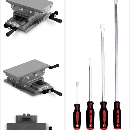
Hebeleisen-Satz mit Griff
ab 36,98 €
lieferbar - in 2-3 Werktagen bei dir
EBERTH
Schraubstock Kreuztisch aus
Gusseisen und Stahl,