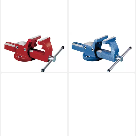
FORTIS
FORTIS
Schraubstock, Mit
Schraubstock,
Rohrspannbacken 140 mm
Parallelschraubstock 180 mm
201,98 €
293,98 €
lieferbar - in 2-3 Werktagen bei dir
lieferbar - in 2-3 Werktagen bei dir