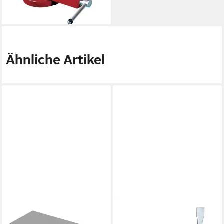
285,98 €
lieferbar - in 4-5 Werktagen bei dir
Ähnliche Artikel
FORTIS
Brechstange, (4-tlg),