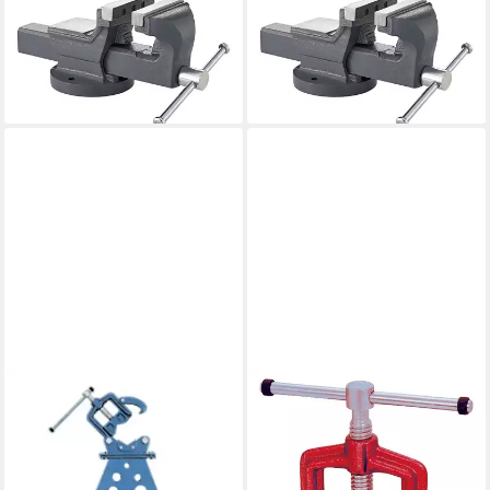
FORTIS
FORTIS
Schraubstock,
Schraubstock,
Parallelschraubstock 175 mm
Parallelschraubstock 125 mm
167,98 €
82,98 €
lieferbar - in 2-3 Werktagen bei dir
lieferbar - in 2-3 Werktagen bei dir
FORTIS
FORTIS
Schraubstock, Arbeitsgerät
Schraubstock,
geschmiedet 1/2" - 2
Rohrschraubstock
289,98 €
geschmiedet 1/2" - 3
lieferbar - in 4-5 Werktagen bei dir