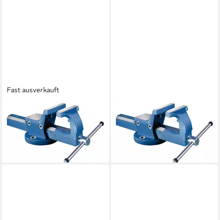
Fast ausverkauft
FORTIS
FORTIS
Schraubstock,
Schraubstock,
Parallelschraubstock 160 mm
Parallelschraubstock 140 mm
244,98 €
193,98 €
lieferbar - in 2-3 Werktagen bei dir
lieferbar - in 2-3 Werktagen bei dir