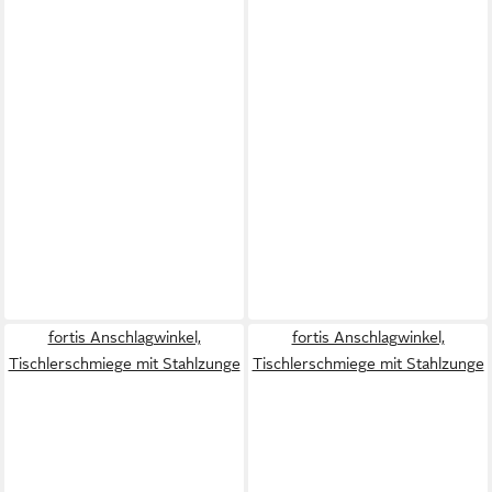
fortis Anschlagwinkel,
fortis Anschlagwinkel,
Tischlerschmiege mit Stahlzunge
Tischlerschmiege mit Stahlzunge