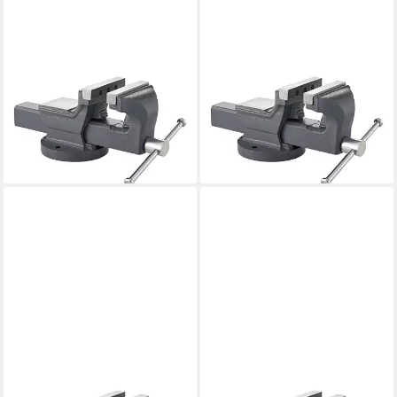
FORTIS
FORTIS
Schraubstock,
Schraubstock,
Parallelschraubstock 100 mm
Parallelschraubstock 150 mm
83,98 €
121,98 €
lieferbar - in 2-3 Werktagen bei dir
lieferbar - in 2-3 Werktagen bei dir