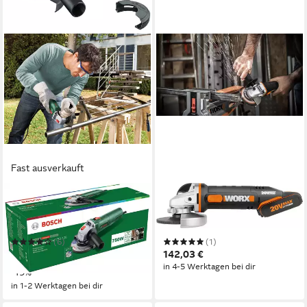
Fast ausverkauft
BOSCH HOME & GARDEN
WORX
Winkelschleifer
Akku-Winkelschleifer
UniversalGrind 750-115
WX800
(6)
(1)
45,99 €
142,03 €
UVP
56,99 €
in 4-5 Werktagen bei dir
-19%
in 1-2 Werktagen bei dir