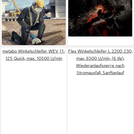
Winkelschleifer GWS 24-230
Winkelschleifer Professional
JZ
TP-AG 230/2400
124,95 €
(1)
am nächsten Werktag bei dir
176,04 €
UVP
272,51 €
-35%
am nächsten Werktag bei dir
metabo Winkelschleifer WEV 11-
Flex Winkelschleifer L 2200 230,
125 Quick, max. 10500 U/min
max. 6500 U/min, (6 tlg),
Wiederanlaufsperre nach
Stromausfall, Sanftanlauf