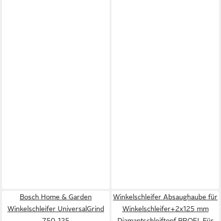
Bosch Home & Garden
Winkelschleifer Absaughaube für
Winkelschleifer UniversalGrind
Winkelschleifer+2x125 mm
750-125
Diamantschleiftopf PROFI, Für