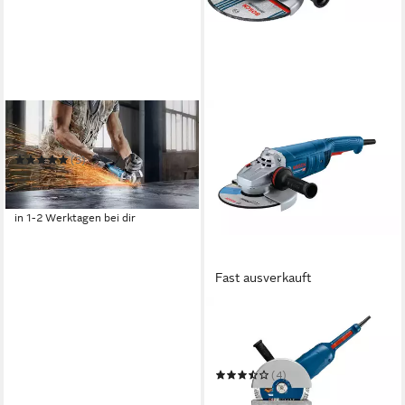
BOSCH PROFESSIONAL
Winkelschleifer GWS 880
(3)
66,88 €
UVP
103,53 €
-35%
in 1-2 Werktagen bei dir
Fast ausverkauft
BOSCH PROFESSIONAL
Winkelschleifer GWS 22-230
J
(4)
139,00 €
UVP
204,68 €