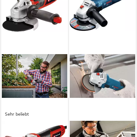
Sehr beliebt
EINHELL
BOSCH PROFESSIONAL
Winkelschleifer TC-AG
Winkelschleifer GWS 7-125