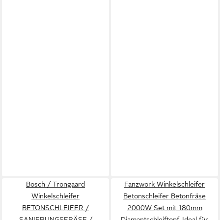
Bosch / Trongaard
Fanzwork Winkelschleifer
Winkelschleifer
Betonschleifer Betonfräse
BETONSCHLEIFER /
2000W Set mit 180mm
SANIERUNGSFRÄSE /
Diamantschleiftopf, Ideal für