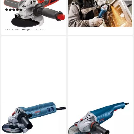
125/850
(14)
59,99 €
UVP
91,63 €
(24)
28,03 €
UVP
48,95 €
-35%
-43%
in 1-2 Werktagen bei dir
in 1-2 Werktagen bei dir