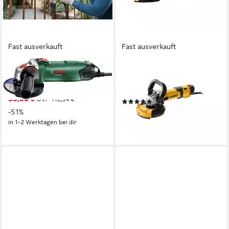
Fast ausverkauft
Fast ausverkauft
BOSCH HOME & GARDEN
DEWALT
Winkelschleifer PWS 850-
Winkelschleifer 1500W
125
Beton
55,00 €
UVP
112,34 €
(2)
ab 239,99 €
-51%
UVP
589,05 €
in 1-2 Werktagen bei dir
-59%
in 2-3 Werktagen bei dir