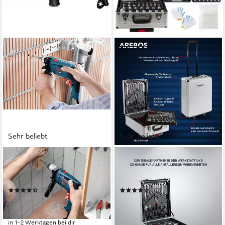
Sehr beliebt
Sehr beliebt
BOSCH PROFESSIONAL
AREBOS
Schlagbohrmaschine GSB 13
Werkzeugkoffer Werkzeug-
RE Professional
Set, Werkzeugkasten 1200
Teile Chrom Vanadium Stahl
(27)
(67)
69,99 €
89,90 €
UVP
107,10 €
UVP
149,90 €
-35%
-40%
in 1-2 Werktagen bei dir
in 2-3 Werktagen bei dir