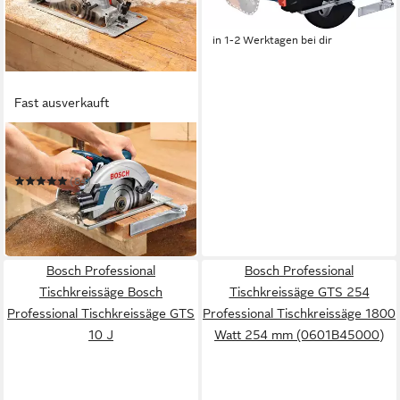
UVP
395,08 €
-35%
in 1-2 Werktagen bei dir
Fast ausverkauft
BOSCH PROFESSIONAL
Handkreissäge GKS 190
(84)
159,00 €
UVP
248,71 €
-36%
am nächsten Werktag bei dir
Bosch Professional
Bosch Professional
Tischkreissäge Bosch
Tischkreissäge GTS 254
Professional Tischkreissäge GTS
Professional Tischkreissäge 1800
10 J
Watt 254 mm (0601B45000)