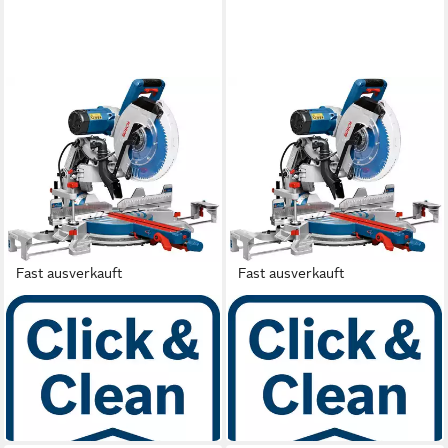
Fast ausverkauft
Fast ausverkauft
BOSCH PROFESSIONAL
BOSCH PROFESSIONAL
Kapp- und Gehrungssäge
Kapp- und Gehrungssäge
»GCM 12 GDL«
»GCM 12 GDL«
1.049,99 €
1.049,99 €
UVP
1.604,12 €
UVP
1.604,12 €
-35%
-35%
in 1-2 Werktagen bei dir
in 1-2 Werktagen bei dir