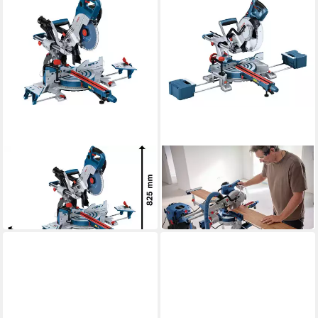
BOSCH PROFESSIONAL
BOSCH
Kappsäge GCM 18 V-216 DC
Kapp- und Gehrungssäge
1.109,60 €
GCM 305-216 D
in 2-3 Werktagen bei dir
409,00 €
in 2-3 Werktagen bei dir