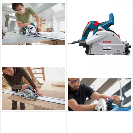
BOSCH PROFESSIONAL
BOSCH PROFESSIONAL
Handkreissäge GKS 65 GCE
Kappsäge Bosch Professional
305,90 €
Tauchsäge GKT 55 GCE
in 2-3 Werktagen bei dir
648,98 €
UVP
812,77 €
-20%
in 3-4 Werktagen bei dir