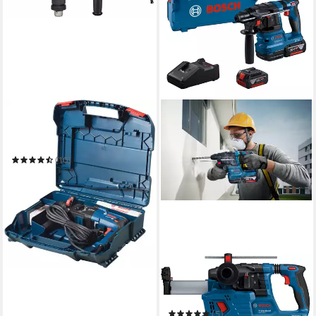
BOSCH PROFESSIONAL
Bohrhammer GBH 2-28 F
Professional
(10)
269,00 €
UVP
401,03 €
-33%
in 1-2 Werktagen bei dir
BOSCH PROFESSIONAL
Akku-Bohrhammer »GBH
18V-22« mit SDS plus
(5)