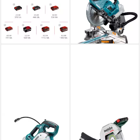
Akku-Zug-Kapp-
Gehrungssäge Akku-Kapp-
Gehrungssäge TE-SM 36/8 L
und Gehrungssäge
Li-Solo, für kabellose
LS002GZ01 XGT
ab 776,98 €
Sägearbeiten, ohne Akku
lieferbar - in 7-9 Werktagen bei dir
254,95 €
lieferbar - in 3-4 Werktagen bei dir