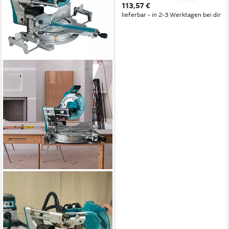
113,57 €
lieferbar - in 2-3 Werktagen bei dir
MAKITA
Akku-Kapp-Gehrungssäge,
Und Gehrungssäge 2 x 18V,
DLS211ZU, 305 mm, Ohne