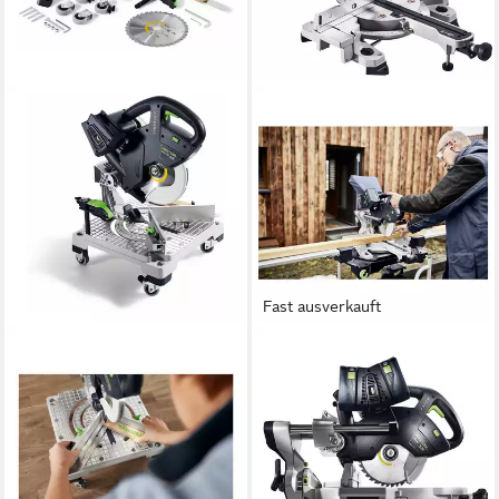
Fast ausverkauft
FESTOOL
FESTOOL
Zug-, Kapp- und
Gehrungssäge Festool KSC
Gehrungssäge Festool Akku-
60 EB-Basic Akku-Kapp-
Leistensäge SYMC 70 EB-
Zugsäge 216 mm
ab 1.177,82 €
Basic SYMMETRIC
lieferbar - in 2-3 Werktagen bei dir
ab 1.069,37 €
lieferbar - in 2-3 Werktagen bei dir