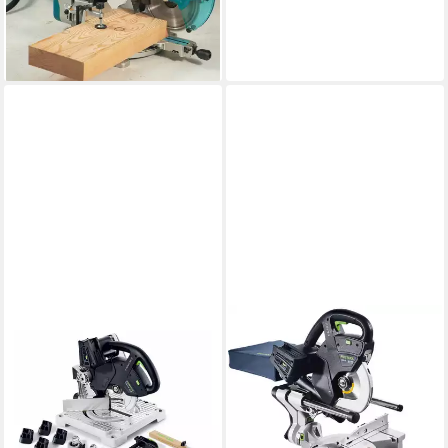
Akku - im Karton
ab 1.347,98 €
lieferbar - in 9-11 Werktagen bei
dir