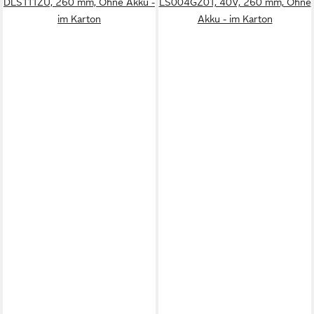
DLS111ZU, 260 mm, Ohne Akku -
LS004GZ01, 40V, 260 mm, Ohne
im Karton
Akku - im Karton