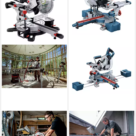
METABO
BOSCH
Akku-Kapp-Gehrungssäge
Akku-Kapp-Gehrungssäge
KGS 18 LTX BL 254,
GCM 18V-216 D, Und