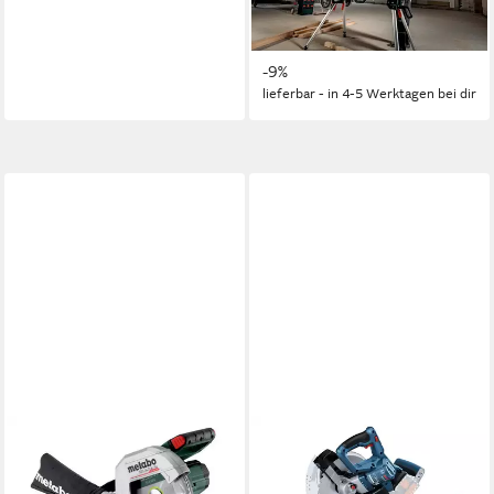
Karton
678,98 €
UVP
744,94 €
-9%
lieferbar - in 4-5 Werktagen bei dir