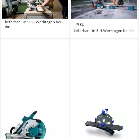
Kappsäge Ohne Akku im
Gehrungssäge BITURBO
Karton
Ohne Akku - im Karton
ab 432,90 €
572,98 €
UVP
716,38 €
lieferbar - in 9-11 Werktagen bei
-20%
dir
lieferbar - in 3-4 Werktagen bei dir
KARL DAHM
Gehrungssäge Karl Dahm
Gehrungsschlitten mit
Absaugung, 1-St.