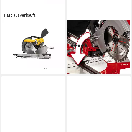
Fast ausverkauft
DEWALT
EINHELL
Akku-Kapp-Gehrungssäge
Akku-Kapp-Gehrungssäge TE-
Paneelsäge, 18V, Basisv., Solo-
SM 36/210 Li - Solo, 1-St.
(6)
Gerät / Basisversion
196,76 €
UVP
258,95 €
869,99 €
UVP
1.186,43 €
-24%
-27%
lieferbar - in 3-4 Werktagen bei dir
lieferbar - in 2-3 Werktagen bei dir