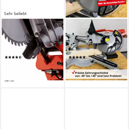
Sehr beliebt
EINHELL
HECHT
Zug-, Kapp- und
Zug-, Kapp- und
Gehrungssäge TC-SM 2131/1
Gehrungssäge 828 mit 4900
Dual, 1500 W, 4900 U/min,
U/min 1800 W, 210 mm
Präzisions-Sägeblatt
Hartmetall-Sägeblatt
(42)
(2)
109,00 €
241,41 €
UVP
179,95 €
lieferbar - in 2-3 Werktagen bei dir
-39%
lieferbar - am nächsten Werktag
bei dir