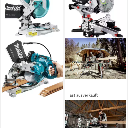
MAKITA
Akku-Kapp-Gehrungssäge,
Und Gehrungssäge 18V,
DLS600Z, 165 mm, Ohne
Akku - im Karton
ab 739,86 €
lieferbar - in 3-4 Werktagen bei dir
Fast ausverkauft
METABO
Akku-Kapp-Gehrungssäge
KGS 18 LTX BL 305,
Kappsäge Ohne Akku im