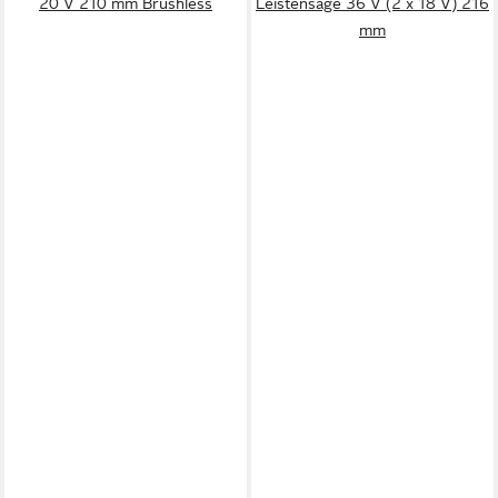
20 V 210 mm Brushless
Leistensäge 36 V (2 x 18 V) 216
mm