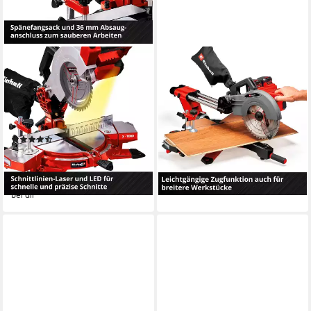
EINHELL
EINHELL
Akku-Kapp-Gehrungssäge TE-
Kapp- und Gehrungssäge TE-
MS 18/210 Li-Solo, Power X-
SM 36/10 L Li-Solo, Packung,
Change, 210 mm, ohne Akku
3-St., Power X-Change, ohne
und Ladegerät
Akku und Ladegerät
(14)
264,79 €
UVP
337,95 €
130,49 €
UVP
199,95 €
-22%
-35%
lieferbar - in 3-4 Werktagen bei dir
lieferbar - am nächsten Werktag
bei dir