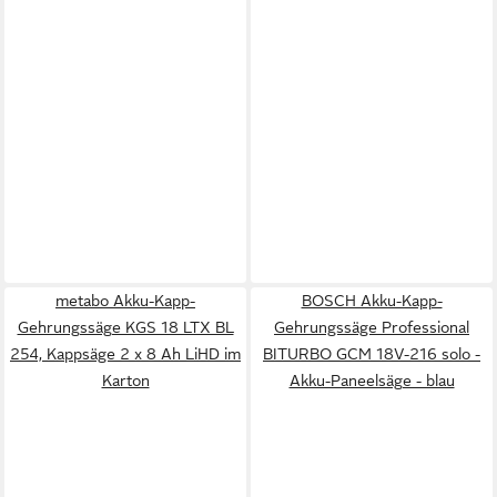
metabo Akku-Kapp-
BOSCH Akku-Kapp-
Gehrungssäge KGS 18 LTX BL
Gehrungssäge Professional
254, Kappsäge 2 x 8 Ah LiHD im
BITURBO GCM 18V-216 solo -
Karton
Akku-Paneelsäge - blau