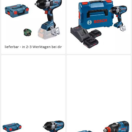
Akku-Schlagschrauber GDS
Akku-Schlagschrauber GDS
18V-1000 C, 1000 Nm,
18V-1600 HC Professional
Drehschlagschrauber Ohne
Akku Schlagschrauber 18 V
Akku - in L-BOXX 136
1600 Nm 3/4''
393,98 €
611,87 €
UVP
490,28 €
lieferbar - in 2-3 Werktagen bei dir
-20%
lieferbar - in 2-3 Werktagen bei dir
BOSCH PROFESSIONAL
BOSCH PROFESSIONAL