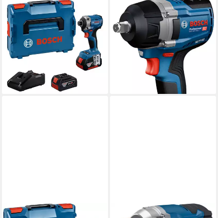
BOSCH PROFESSIONAL
BOSCH PROFESSIONAL
Akku-Drehschlagschrauber
Akku-Drehschlagschrauber
256,76 €
»GDR 18V-215«, Inkl. 2x
UVP
397,46 €
Akku GBA 18V 4,0Ah, in L-
-35%
lieferbar - in 1-2 Werktagen bei dir
BOXX 136
305,28 €
UVP
460,53 €
-34%
lieferbar - in 1-2 Werktagen bei dir
BOSCH PROFESSIONAL
BOSCH PROFESSIONAL