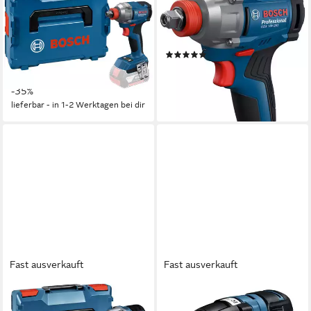
Akku-Drehschlagschrauber
Akku-Drehschlagschrauber
»GDX 18V-285«, in L-BOXX-
»GDX 18V-285«, ohne Akku,
Koffer, ohne Akku, ohne
ohne Ladegerät
(1)
Ladegerät
152,98 €
UVP
236,81 €
172,97 €
UVP
267,75 €
-35%
-35%
lieferbar - in 1-2 Werktagen bei dir
lieferbar - in 1-2 Werktagen bei dir
Fast ausverkauft
Fast ausverkauft
BOSCH
BOSCH PROFESSIONAL
Akku-Schlagschrauber GDS
Akku-Schlagschrauber GDR