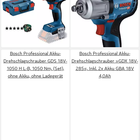
GDX 18V-210 C, 3400 U/min,
GDS 18V-450 HC (so, 450
210 Nm, L-Boxx, ohne Akku
Nm, ohne Akku, ohne
und Ladegerät
Ladegerät
(2)
224,99 €
247,23 €
lieferbar - in 2-3 Werktagen bei dir
lieferbar - in 2-3 Werktagen bei dir
Bosch Professional Akku-
Bosch Professional Akku-
Drehschlagschrauber GDS 18V-
Drehschlagschrauber »GDX 18V-
1050 H L-B, 1050 Nm, (Set),
285«, Inkl. 2x Akku GBA 18V
ohne Akku, ohne Ladegerät
4,0Ah