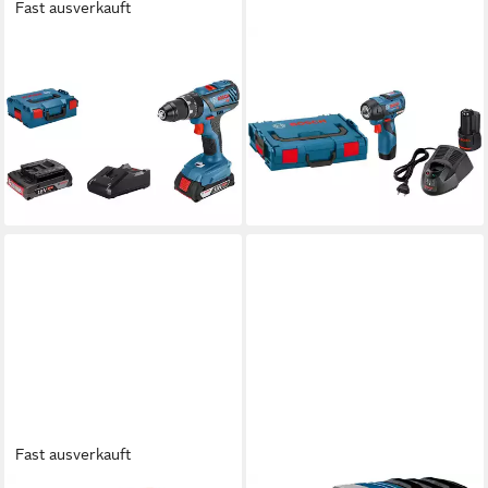
Fast ausverkauft
BOSCH PROFESSIONAL
BOSCH PROFESSIONAL
Schlagschrauber Bosch
Schlagschrauber Bosch
Professional Akku-
Professional Akku-
Schlagbohrschrauber GSB
Schlagschrauber GDS
200,62 €
244,99 €
UVP
394,82 €
lieferbar - in 2-3 Werktagen bei dir
-49%
lieferbar - in 3-4 Werktagen bei dir
Fast ausverkauft