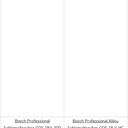
Bosch Professional
Bosch Professional Akku-
Schlagschrauber GDS 18V-300
Schlagschrauber GDS 18 V HC