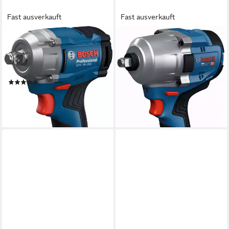
Fast ausverkauft
Fast ausverkauft
BOSCH PROFESSIONAL
BOSCH PROFESSIONAL
Akku-Drehschlagschrauber
Schlagschrauber GDS 18V-
»GDS 18V-350«, ohne Akku,
780 solo, 780 Nm, ohne Akku
ohne Ladegerät
und Ladegerät
(1)
236,80 €
UVP
348,67 €
152,98 €
UVP
236,81 €
-32%
-35%
lieferbar - in 1-2 Werktagen bei dir
lieferbar - in 1-2 Werktagen bei dir