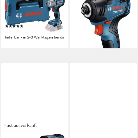
18V-450 HC, 450 Nm,
18V-200, 3400 U/min, 200
Drehschlagschrauber Ohne
Nm, Drehschlagschrauber mit
Akku - in L-BOXX 136
2x Akku 4 Ah - im L-Case
(1)
348,98 €
UVP
433,16 €
269,00 €
-19%
lieferbar - in 2-3 Werktagen bei dir
lieferbar - in 2-3 Werktagen bei dir
Fast ausverkauft
BOSCH PROFESSIONAL
BOSCH PROFESSIONAL