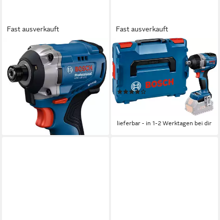
Fast ausverkauft
Fast ausverkauft
BOSCH PROFESSIONAL
BOSCH PROFESSIONAL
Akku-Drehschlagschrauber
Akku-Drehschlagschrauber
»GDR 18V-215«, ohne Akku,
»GDS 18V-750 C«, ohne
ohne Ladegerät
Akku, ohne Ladegerät
(1)
119,93 €
UVP
185,64 €
290,59 €
UVP
449,82 €
-35%
-35%
lieferbar - in 1-2 Werktagen bei dir
lieferbar - in 1-2 Werktagen bei dir