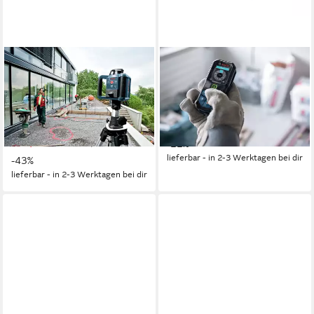
BOSCH
BOSCH
Punkt- und Linienlaser GRL
Entfernungsmesser GLM 50-
250 HV, Rotationslaser mit 2
27 CG, Laser mit
x 1,5 V Batterie LR6 (AA) - im
Schutztasche & BA 3,7V 1 Ah
258,77 €
Handwerkerkoffer
UVP
332,01 €
399,00 €
UVP
702,10 €
-22%
lieferbar - in 2-3 Werktagen bei dir
-43%
lieferbar - in 2-3 Werktagen bei dir