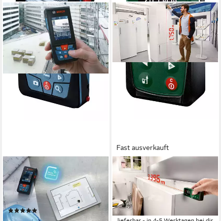
Fast ausverkauft
BOSCH PROFESSIONAL
BOSCH
Entfernungsmesser GLM
Entfernungsmesser
150-27 C, Laser mit
UniversalDistance 30,
Schutztasche
Digitaler Laser - im Karton
(1)
82,24 €
285,00 €
lieferbar - in 4-5 Werktagen bei dir