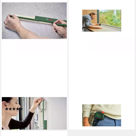
BOSCH HOME & GARDEN
BOSCH PROFESSIONAL
Maßband Handwerkzeuge
Maßband Bosch
Maßstab 2 m 1600A032V3
Handwerkzeuge Maßband 5
(1)
m inkl. Befestigungsclip
15,39 €
24,51 €
lieferbar - in 3-4 Werktagen bei dir
lieferbar - in 4-5 Werktagen bei dir