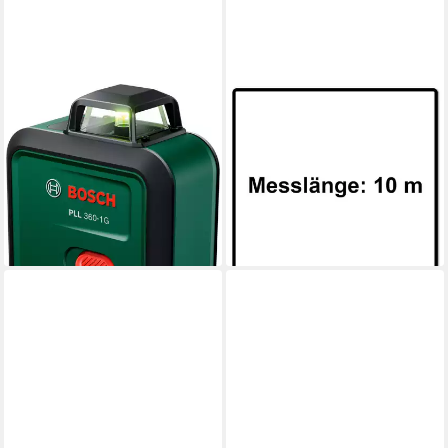
BOSCH HOME & GARDEN
MAKITA
Linienlaser PLL 360-1G UNI,
Maßband B-57168 Maßband
(Set), mit Stativ und
10 m Rollbandmaß mit
eingebautem Akku
magnetischen Haken
153,40 €
ab 21,82 €
UVP
167,99 €
lieferbar - in 2-3 Werktagen bei dir
-9%
lieferbar - in 3-4 Werktagen bei dir