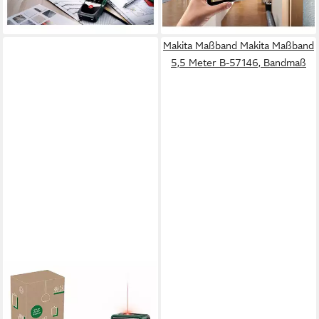
88,94 €
76,94 €
Bluetooth, Touchscreen
Bluetooth
lieferbar - in 3-4 Werktagen bei dir
lieferbar - in 3-4 Werktagen bei dir
Makita Maßband Makita Maßband
5,5 Meter B-57146, Bandmaß