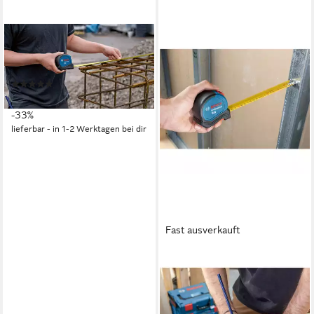
BOSCH PROFESSIONAL
Maßband Autolock
(1600A01V3S), 8 m
(5)
29,95 €
UVP
44,43 €
-33%
lieferbar - in 1-2 Werktagen bei dir
Fast ausverkauft
BOSCH PROFESSIONAL
Maßband Bandmaß
Professional, 5 Meter
28,94 €