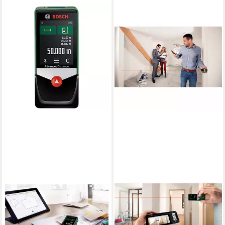
BOSCH HOME & GARDEN
BOSCH HOME & GARDEN
Entfernungsmesser Digitaler
Entfernungsmesser Digitaler
Laser-
Laser-
EntfernungsmessereCommerce-
EntfernungsmessereCommerce
Karton 06036722Z0,
Karton 06036721Z0,