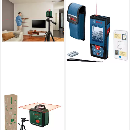
BOSCH PROFESSIONAL
Entfernungsmesser GLM
100-25 C, für raue
Baustellenbedingungen, leicht
anpassbar
222,94 €
UVP
345,10 €
-35%
lieferbar - in 1-2 Werktagen bei dir
BOSCH HOME & GARDEN
Linienlaser PLL 360-1 UNI,
(Set), mit Stativ, inkl. Batterien
120,43 €
UVP
131,99 €
-9%
lieferbar - in 3-4 Werktagen bei dir