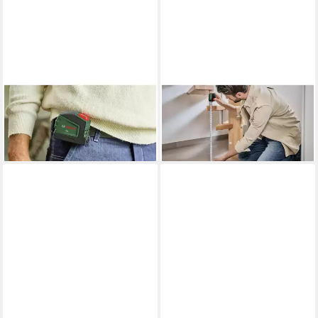
BOSCH HOME & GARDEN
BOSCH HOME & GARDEN
Maßband Handwerkzeuge
Maßband Handwerkzeuge
Maßband 5 m / 16 ft
Maßband 3 m 1600A032UX
16,39 €
1600A02Z9Y
lieferbar - in 3-4 Werktagen bei dir
19,98 €
lieferbar in 7 Wochen