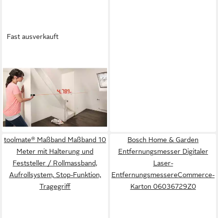
Fast ausverkauft
BOSCH HOME & GARDEN
Entfernungsmesser Digitaler
Laser-
EntfernungsmessereCommerce-
Karton 06036723Z0,
84,94 €
Bluetooth
lieferbar - in 3-4 Werktagen bei dir
toolmate® Maßband Maßband 10
Bosch Home & Garden
Meter mit Halterung und
Entfernungsmesser Digitaler
Feststeller / Rollmassband,
Laser-
Aufrollsystem, Stop-Funktion,
EntfernungsmessereCommerce-
Tragegriff
Karton 06036729Z0