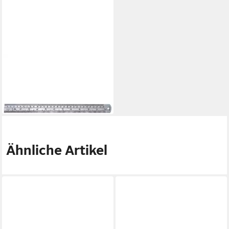
C.K
Maßband C.K T3530 12
Maßstab 0.3 m Edelstahl
13,76 €
in 2-3 Werktagen bei dir
Ähnliche Artikel