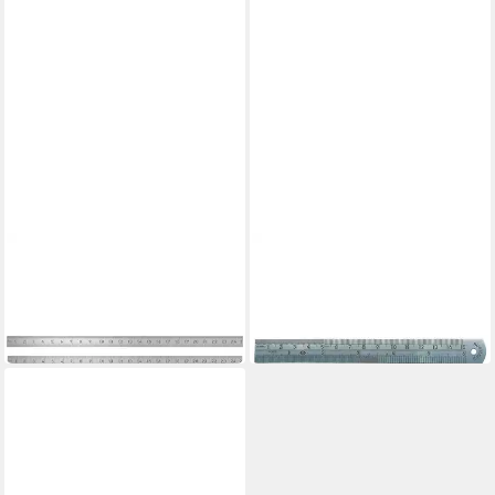
BMI
C.K
Maßband BMI 963050030
Maßband C.K T3530 06
Maßstab 0.5 m Edelstahl
Maßstab 0.15 m Edelstahl
9,38 €
6,85 €
in 2-3 Werktagen bei dir
in 2-3 Werktagen bei dir