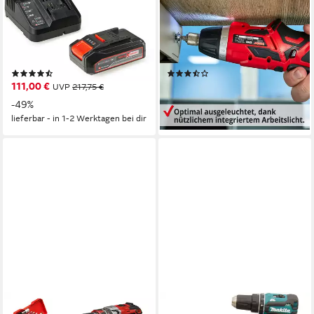
Akku-Schlagbohrschrauber
Akku-Schrauber mit
TE-CD 18/48 Li-i Kit, (Set),
3,4V/2Ah Akku und 52-
Power X-Change, Inkl. 2
teiliger Bitsatz, 230 U/min, 4
Akkus, Koffer und Zubehör
Nm, Mangetisch, 4 Nm
(8)
(3)
111,00 €
34,99 €
UVP
217,75 €
lieferbar - in 3-4 Werktagen bei dir
-49%
lieferbar - in 1-2 Werktagen bei dir