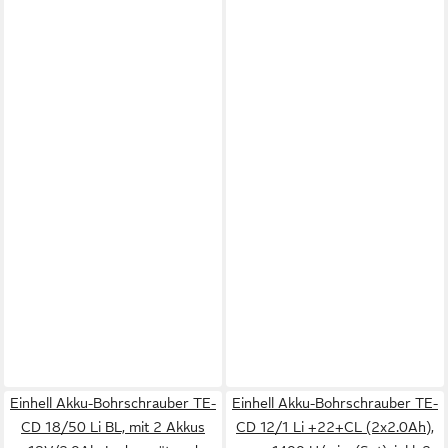
Einhell Akku-Bohrschrauber TE-
Einhell Akku-Bohrschrauber TE-
CD 18/50 Li BL, mit 2 Akkus
CD 12/1 Li +22+CL (2x2.0Ah),