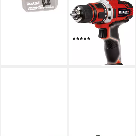
EINHELL
Akku-Bohrschrauber TE-CD
18/40 Li-Solo, max. 1500
U/min, Power X-Change, ohne
Akku und Ladegerät
(150)
34,99 €
UVP
60,95 €
-43%
lieferbar - in 1-2 Werktagen bei dir