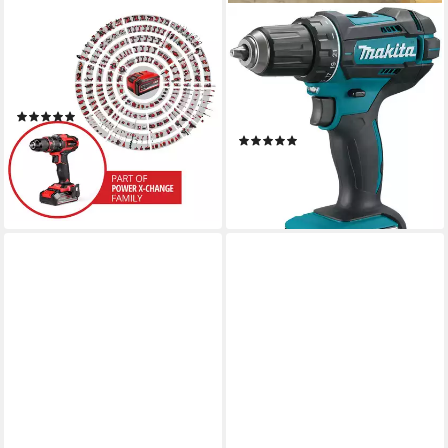
EINHELL
MAKITA
Akku-Schlagbohrschrauber
Akku-Bohrschrauber
TE-CD 18/44 Li-i, (Set), inkl.
DDF482RFJ, max. 1900
Akku und Ladegerät
U/min, inkl. 2 Akkus 18V/3Ah,
(104)
Ladegerät und Koffer
59,99 €
UVP
100,95 €
(583)
ab 199,00 €
-41%
UVP
256,00 €
lieferbar - in 1-2 Werktagen bei dir
-22%
lieferbar - in 1-2 Werktagen bei dir