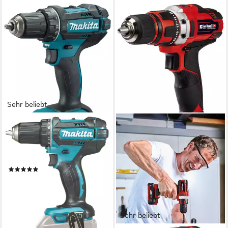
Sehr beliebt
MAKITA
Akku-Bohrschrauber
DDF482Z, max. 1900 U/min,
ohne Akku und Ladegerät
(95)
ab 74,99 €
UVP
96,00 €
-22%
lieferbar - in 1-2 Werktagen bei dir
Sehr beliebt