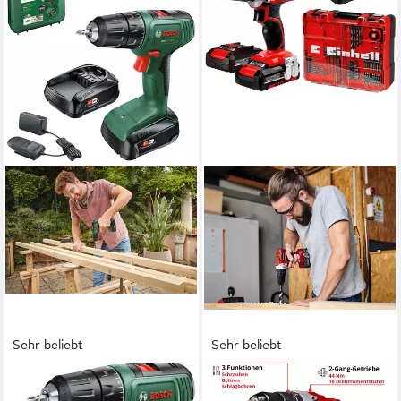
Sehr beliebt
Sehr beliebt
BOSCH HOME & GARDEN
EINHELL
Akku-Bohrschrauber Easydrill
Akku-Schlagbohrschrauber