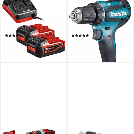
EINHELL
MAKITA
Akku-Schlagbohrschrauber
Akku-Bohrschrauber
TE-CD 12 Li-i, max. 1400
DDF485RFJ, inkl. 2 Akkus
U/min, Inkl. Ladegerät und 2x
18V/3Ah, Ladegerät und
Akku
Koffer
(21)
(18)
79,99 €
ab 219,00 €
UVP
100,95 €
UVP
279,00 €
-21%
-22%
lieferbar - in 3-4 Werktagen bei dir
lieferbar - in 1-2 Werktagen bei dir