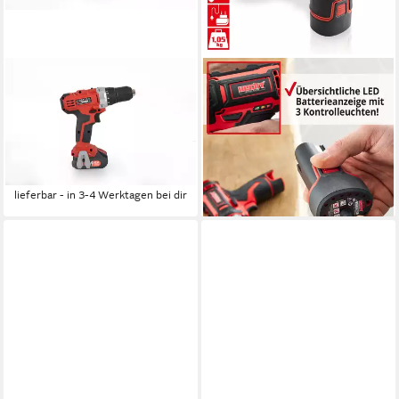
HECHT
HECHT
Akku-Bohrschrauber 1215 mit
Akku-Schrauber 1242 mit
12V/1,5Ah Akku und
12V/1,5Ah Akku und
Ladegerät, 220-240 V, max.
Ladegerät, 22 Nm,
1350 U/min
Rechts-/Linkslauf
79,99 €
54,99 €
lieferbar - in 3-4 Werktagen bei dir
lieferbar - in 3-4 Werktagen bei dir