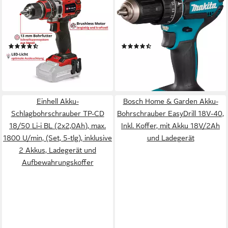
PROFESSIONAL TP-CD
DHP485RTJ, max. 1900
15/50 BL (1x4,0 Ah Plus),
U/min, mit 2 Akkus 18 V/5 Ah
Inkl. Akku und Ladegerät
und Ladegerät, inkl.
(9)
(32)
Aufbewahrungskoffer
99,99 €
ab 279,00 €
UVP
202,85 €
UVP
355,00 €
-51%
-21%
lieferbar - in 1-2 Werktagen bei dir
lieferbar - in 1-2 Werktagen bei dir
Einhell Akku-
Bosch Home & Garden Akku-
Schlagbohrschrauber TP-CD
Bohrschrauber EasyDrill 18V-40,
18/50 Li-i BL (2x2,0Ah), max.
Inkl. Koffer, mit Akku 18V/2Ah
1800 U/min, (Set, 5-tlg), inklusive
und Ladegerät
2 Akkus, Ladegerät und
Aufbewahrungskoffer