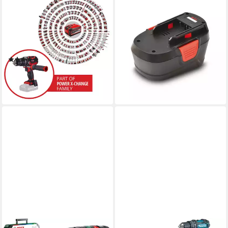
EINHELL
HECHT
Akku-Schlagbohrschrauber
Akku-Bohrschrauber mit 2x
PROFESSIONAL TP-CD
40V/2Ah Akku
18/70 BL (1x4,0 Ah PLUS),
Schnellladegerät, 110-240 V,
Inkl. Akku, Ladegerät und
Magnetisch, Transportkoffer
(24)
119,99 €
Koffer
119,00 €
UVP
229,95 €
lieferbar - in 3-4 Werktagen bei dir
-48%
lieferbar - in 1-2 Werktagen bei dir