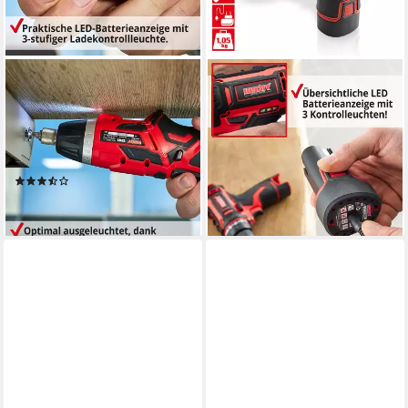
HECHT
HECHT
Akku-Schrauber mit
Akku-Schrauber 1242 mit
3,4V/2Ah Akku und 52-
12V/1,5Ah Akku und
teiliger Bitsatz, 230 U/min, 4
Ladegerät, 22 Nm,
Nm, Mangetisch, 4 Nm
Rechts-/Linkslauf
(3)
54,99 €
34,99 €
lieferbar - in 2-3 Werktagen bei dir
lieferbar - in 2-3 Werktagen bei dir