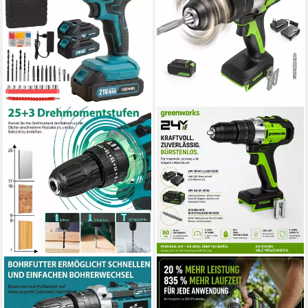
BLOSSOM
GREENWORKS
Akku-Bohrschrauber Akku-
Akku-Schlagbohrschrauber
Schraubendreher 21V
Akku-Bohrschrauber 24V