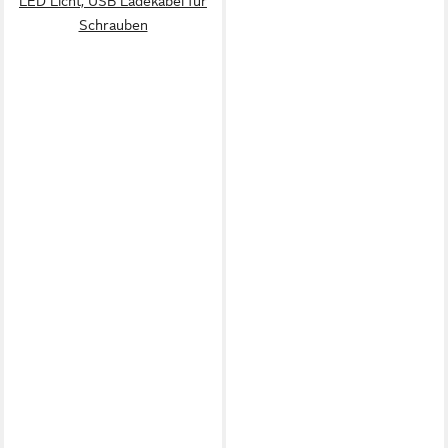
LED Licht, USB Ladekabel für
Schrauben