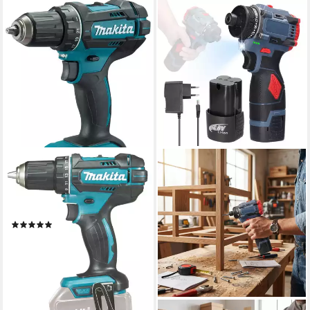
MAKITA
Akku-Bohrschrauber
DDF482Z, max. 1900 U/min,
ohne Akku und Ladegerät
(95)
ab 77,90 €
lieferbar - in 2-3 Werktagen bei dir