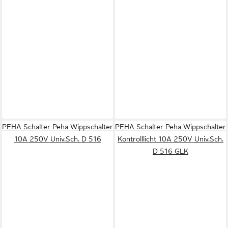
PEHA Schalter Peha Wippschalter
PEHA Schalter Peha Wippschalter
10A 250V Univ.Sch. D 516
Kontrolllicht 10A 250V Univ.Sch.
D 516 GLK