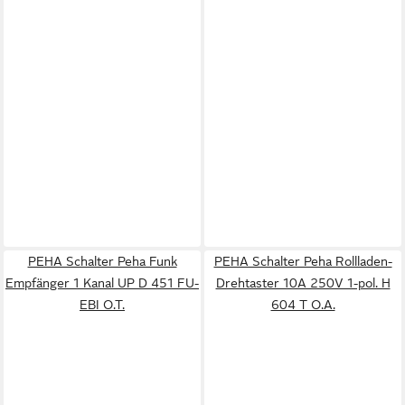
PEHA Schalter Peha Funk
PEHA Schalter Peha Rollladen-
Empfänger 1 Kanal UP D 451 FU-
Drehtaster 10A 250V 1-pol. H
EBI O.T.
604 T O.A.