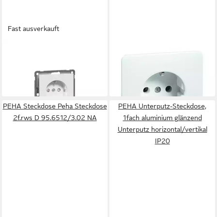
Fast ausverkauft
PEHA
PEHA
Steckdose Peha SCHUKO-
Unterputz-Steckdose
17,34 €
Steckdose rws 16A 250V 2-
in 2-3 Werktagen bei dir
21,90 €
pol. D 20.6511.022 OKS
in 2-3 Werktagen bei dir
PEHA Steckdose Peha Steckdose
PEHA Unterputz-Steckdose,
2f.rws D 95.6512/3.02 NA
1fach aluminium glänzend
Unterputz horizontal/vertikal
IP20