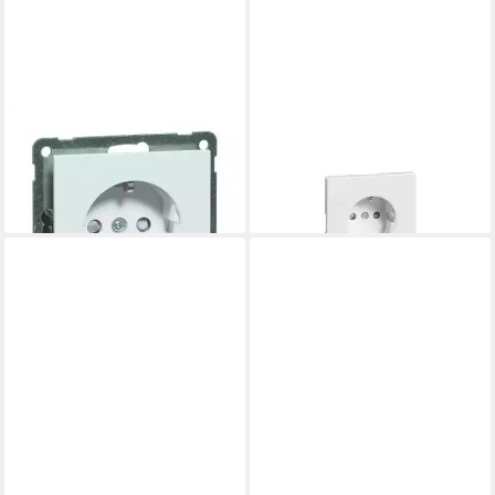
PEHA
PEHA
Unterputz-Steckdose
Steckdose Peha Steckdose D
ab 5,98 €
95.6511.02 SI
in 4-5 Werktagen bei dir
22,00 €
in 2-3 Werktagen bei dir