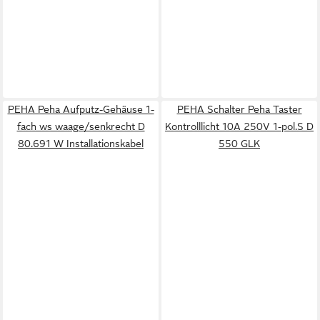
PEHA Peha Aufputz-Gehäuse 1-
PEHA Schalter Peha Taster
fach ws waage/senkrecht D
Kontrolllicht 10A 250V 1-pol.S D
80.691 W Installationskabel
550 GLK