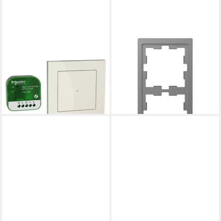
MERTEN
MERTEN
Abdeckrahmen Merten
Aufputz-Einspeise-Steckdose
Connect Kit MEG501020
Abdeckrahmen 2fach D-Life,
137,24 €
Edelstahl
lieferbar - in 3-4 Werktagen bei dir
ab 13,99 €
lieferbar - in 3-4 Werktagen bei dir