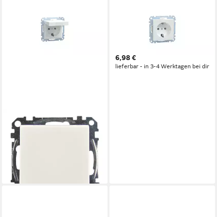
MERTEN
Lichtschalter Merten
Steckdose System M,
aktivweiß, MEG2301-0325
6,98 €
lieferbar - in 3-4 Werktagen bei dir
MERTEN
Lichtschalter Steckdose
Klappdeckel System M,
aktivweiß
ab 12,98 €
lieferbar - in 3-4 Werktagen bei dir