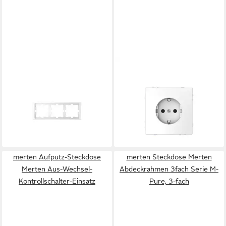
MERTEN
MERTEN
Schalter Merten Rahmen
Steckdose Merten SCHUKO-
3f.lotosws D-Life MEG4030-
Steckdose lotosws mit
6535
Steckklemmen MEG2300-
ab 11,99 €
6035
lieferbar - in 3-4 Werktagen bei dir
21,87 €
lieferbar - in 3-4 Werktagen bei dir
merten Aufputz-Steckdose
merten Steckdose Merten
Merten Aus-Wechsel-
Abdeckrahmen 3fach Serie M-
Kontrollschalter-Einsatz
Pure, 3-fach