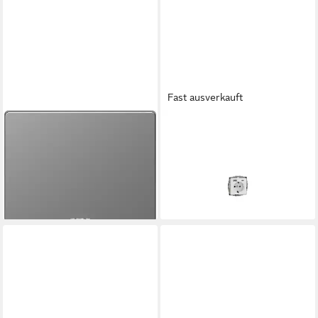
Fast ausverkauft
MERTEN
MERTEN
Aufputz-Einspeise-Steckdose
Steckdose Merten Schuko
Kontroll-Wippe System
Steckdose mit USB Ladegerät
Design Edelstahl
MEG2367-0325
ab 9,99 €
74,22 €
lieferbar - in 3-4 Werktagen bei dir
lieferbar - in 3-4 Werktagen bei dir