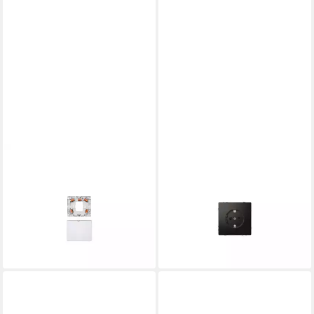
MERTEN
MERTEN
Merten Herdanschlussdose
Steckdose Merten SCHUKO-
AP mit Steckkl.grau
Steckdose anth mit
MEG1011-9019
Steckklemmen MEG2300-
Installationskabel
6034
ab 17,30 €
26,28 €
lieferbar - in 2-3 Werktagen bei dir
lieferbar - in 3-4 Werktagen bei dir