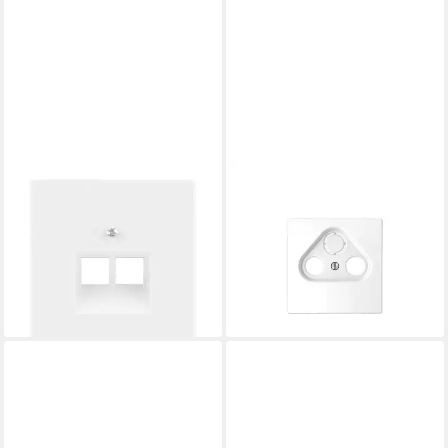
MERTEN
MERTEN
Aufputz-Einspeise-Steckdose
Merten Zentralplatte lotosws
UAE-Abdeckung 2fach
f.Antennensteckdosen
System Design
MEG4123-6035
ab 7,99 €
Installationskabel
lieferbar - in 3-4 Werktagen bei dir
5,99 €
lieferbar - in 3-4 Werktagen bei dir