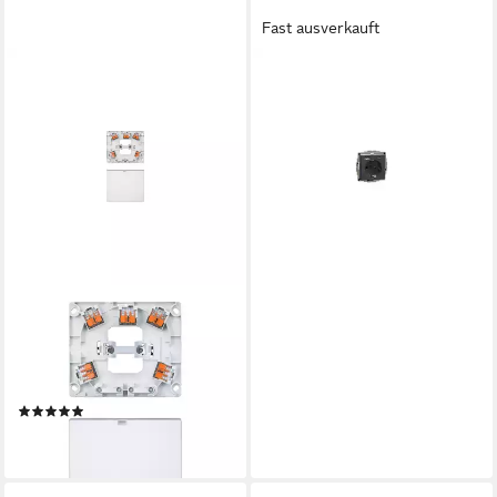
Fast ausverkauft
MERTEN
Steckdose Merten Schuko
Steckdose mit USB Ladegerät
MEG2367-0414
74,22 €
lieferbar - in 3-4 Werktagen bei dir
MERTEN
Merten Herdanschlussdose
UP mit Steckkl.pws MEG1010-
9019 Installationskabel
(1)
ab 18,22 €
lieferbar - in 2-3 Werktagen bei dir