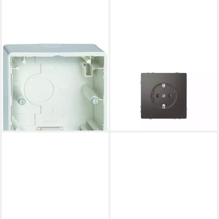
MERTEN
MERTEN
Aufputz-Einspeise-Steckdose
Steckdose Merten SCHUKO-
Mert 512119 AP-Gehäuse
Steckdose anth mit
1fach polarweiß M-SMART
Steckklemmen MEG2301-
M1 ARTEC OCTOCOLOR
6034
ab 9,45 €
23,22 €
lieferbar - in 2-3 Werktagen bei dir
lieferbar - in 3-4 Werktagen bei dir