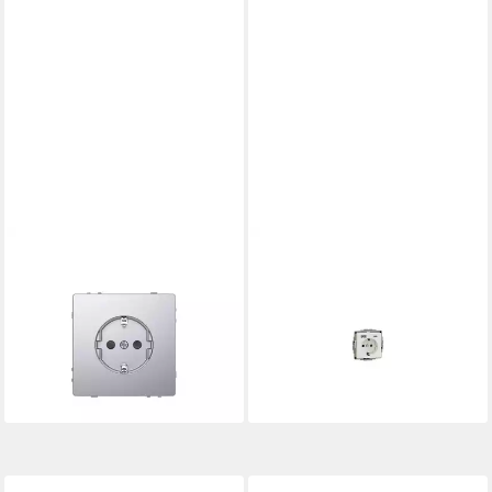
MERTEN
MERTEN
Steckdose Merten SCHUKO-
Steckdose Merten Schuko
Steckdose eds mit
Steckdose mit USB Ladegerät
Steckklemmen MEG2300-
MEG2367-0319
74,23 €
6036
lieferbar - in 3-4 Werktagen bei dir
27,67 €
lieferbar - in 3-4 Werktagen bei dir