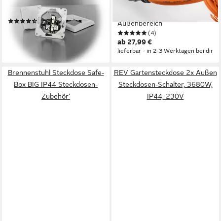
250V~/ 16A UP weiß
Orange H07RN-F 3G1,5,
(3)
Außenbereich
10,59 €
(4)
lieferbar - in 3-4 Werktagen bei dir
ab 27,99 €
lieferbar - in 2-3 Werktagen bei dir
Brennenstuhl Steckdose Safe-
REV Gartensteckdose 2x Außen
Box BIG IP44 Steckdosen-
Steckdosen-Schalter, 3680W,
Zubehör'
IP44, 230V