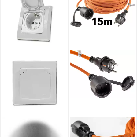
CHILITEC
CHILITEC
Unterputz-Steckdose DELPHI
Gartensteckdose
Steckdose IP44 mi Deckel
Verlängerungskabel, IP44,