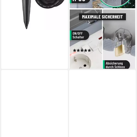
GREATE.
1x abschließbare
Außensteckdose + Schalter -
2fach wasserdicht IP66
Steckdosenleiste
(4)
ab 24,99 €
lieferbar - in 2-3 Werktagen bei dir