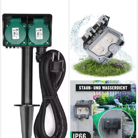
HEITECH
Gartensteckdose 2-Wege mit
Erdspieß Wasserdicht IP44
Schwarz / Grün
(1)
18,99 €
lieferbar - in 4-5 Werktagen bei dir