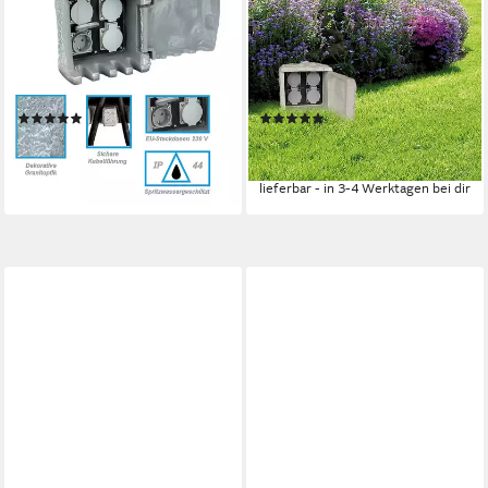
Gartensteckdose Garten
Gartensteckdose Roccus, 1-
Steckdosenverteiler in
St., max. Leistung: 3600W,
Steinoptik, Outdoor
Kabellänge: 5m, Material:
Mehrfachsteckdose
Kunststein/Polyresin
(1)
(8)
49,99 €
41,99 €
64,99 €
UVP
115,95 €
-23%
-64%
lieferbar - in 2-3 Werktagen bei dir
lieferbar - in 3-4 Werktagen bei dir