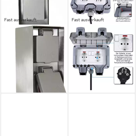
Fast ausverkauft
Fast ausverkauft
BOLD
MUPOO
Gartensteckdose ORIO, 2
Gartensteckdose
Steckplätze, Edelstahl,
Außensteckdose Steckdose
Wasserdicht nach IP44
Garten IP66 Wasserdicht Mit
32,99 €
UVP
39,90 €
3/6/10M Kabel
(5)
-17%
65,99 €
UVP
109,99 €
lieferbar - in 2-3 Werktagen bei dir
-40%
lieferbar - in 3-4 Werktagen bei dir