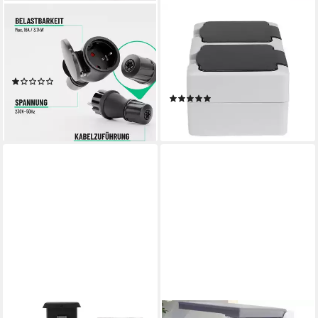
GREATE.
REV RITTER GMBH
Steckdose 230V Schuko
Aufputz-Steckdose REV
Stecker Kupplung Set
AquaMini Feuchtraum 2-fach
wasserdicht nach IP54, 2-St.
Steckdose Doppelsteckdose
(1)
Aufputz IP54
ab 18,99 €
(1)
lieferbar - in 2-3 Werktagen bei dir
9,99 €
lieferbar - in 2-3 Werktagen bei dir