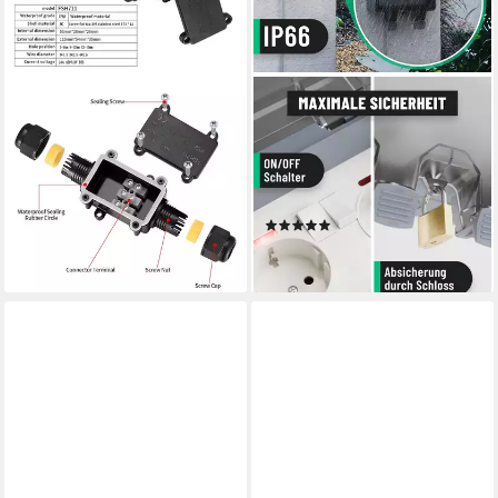
FELIXLEO
GREATE.
Unterputz-Steckdose 2 Stück
1x abschließbare
Abzweigdose 2 Wege
Außensteckdose + Schalter -
Wasserdicht für
2fach wasserdicht IP66
Außenbereich, 1-St.
Steckdosenleiste
(4)
18,99 €
ab 24,99 €
lieferbar in 3 Wochen
lieferbar - in 2-3 Werktagen bei dir