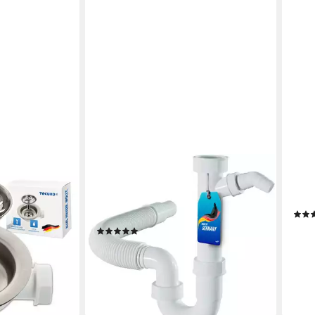
LOBENSWERK
FAIZ
l Ø 114 mm (3
Siphon Röhrensiphon für
Siph
h 1 Zoll (25
Küchenspüle, mit flexiblem
das 
Ablaufschlauch, 100% Wasserdicht
14,9
(5)
14,95 €
UVP
18,95 €
-44
en bei dir
liefe
-21%
lieferbar - in 3-4 Werktagen bei dir