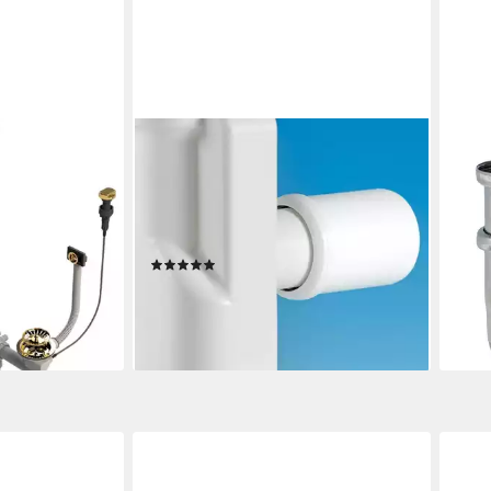
SO-TECH®
TEC
Silber/Gold
Siphon Raumsparsiphon 32 - 40 mm
Siph
Spülbecken
Ablaufgarnitur f. Küche und Bad,
Abla
Ausgang-Adapter von Ø 40 mm
Wasc
(DN40) auf Ø 50 mm (DN50), weiß
Röhr
(6)
25,9
3,60 €
liefe
lieferbar - in 2-3 Werktagen bei dir
en bei dir
+1