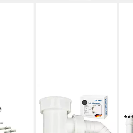
TECURO
TEC
Siphon
Siph
2,77 €
Dopp
en bei dir
lieferbar - in 3-4 Werktagen bei dir
Wasc
11,4
liefe