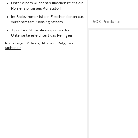
Unter einem Küchenspülbecken reicht ein
Röhrensiphon aus Kunststoff
Im Badezimmer ist ein Flaschensiphon aus
503 Produkte
verchromtem Messing ratsam
Tipp: Eine Verschlusskappe an der
Unterseite erleichtert das Reinigen
Noch Fragen? Hier geht's zum
Ratgeber
Siphons ›
CHRIS BERGEN
Siphon Design Siphon
Geruchsverschluss f