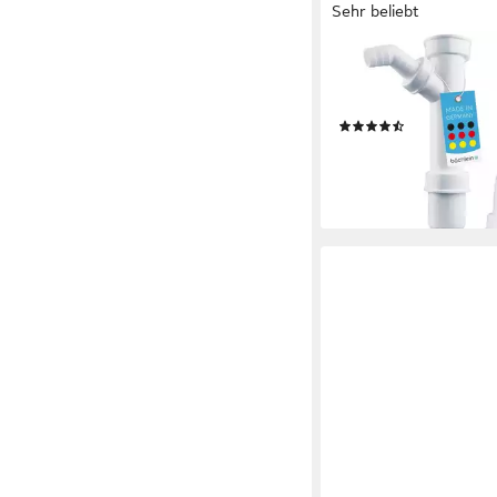
Sehr beliebt
BÄCHLEIN
Siphon flexibler Röhr
Küchenspüle, Made i
(43)
13,95 €
lieferbar - in 4-5 Werktag