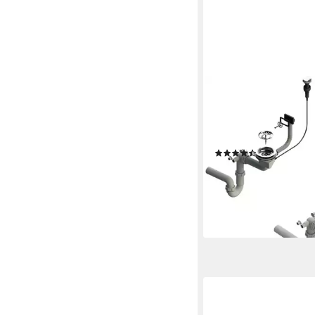
FAIZEE MÖBEL
Siphon Siphon Siphon 
mit Überlauf für das 
Automatisch
(10)
14,90 €
UVP
26,49 €
-44%
lieferbar - in 2-3 Werktag