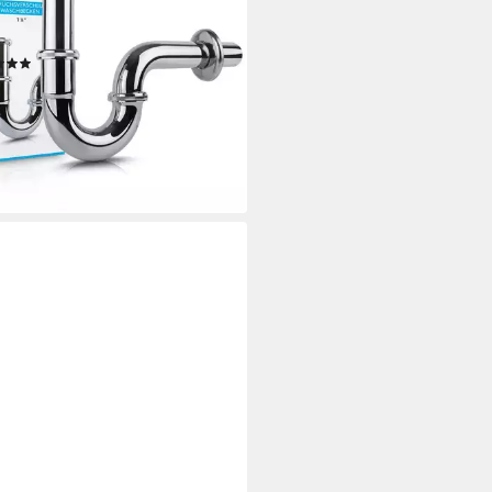
ache Montage - Hochwertiger
m-Ablauf
(39)
4,95 €
rbar - in 4-5 Werktagen bei dir