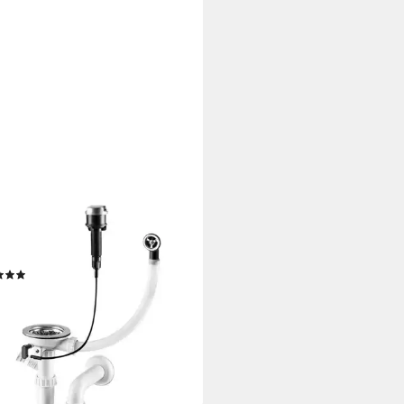
EE MÖBEL
on Siphon Silber mit Überlauf für
Spülbecken Automatisch Ablauf
(3)
0 €
UVP
26,49 €
%
rbar - in 2-3 Werktagen bei dir