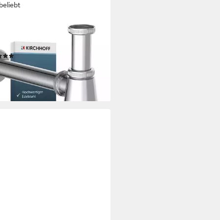
beliebt
HHOFF
on Flaschensiphon, Chrom, 1
 x 32 mm
(36)
9 €
UVP
24,99 €
%
rbar - in 2-3 Werktagen bei dir