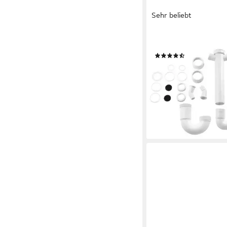
Sehr beliebt
XAVAX
Siphon, 1 1/2 Zoll, 1 S
(158)
16,62 €
UVP
19,49 €
-15%
lieferbar - in 3-4 Werktag