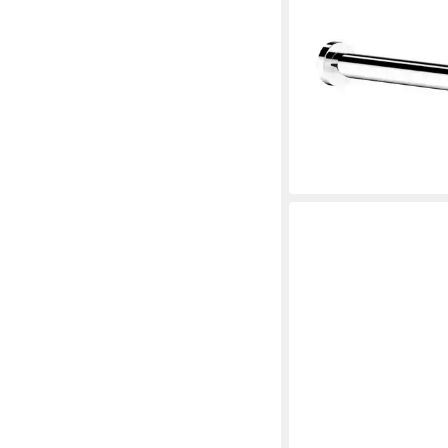
Waschbeckenablauf, i
Schwarz matt
26,00 €
45,00 €
-42%
lieferbar - in 2-3 Werktag