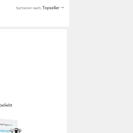
Topseller
Sortieren nach:
beliebt
LEIN
on Universaler Röhrensiphon,
xibler Waschbeckenablauf),