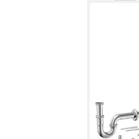
KIRCHHOFF
Siphon, (15-tlg)
29,99 €
lieferbar - in 2-3 Werktag