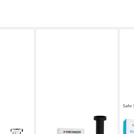
Sehr 
KIRCHHOFF
BÄCH
Siphon Siphon Design
Siph
ür Waschbecken
Flaschensiphon inkl.
(fle