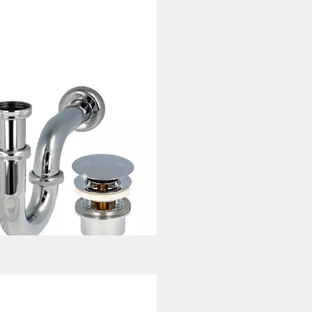
URO
on Siphon mit Pop Up
ufventil verchromt - Set für
htisch, (Ablaufventil und
ensiphon)
6 €
rbar - in 3-4 Werktagen bei dir