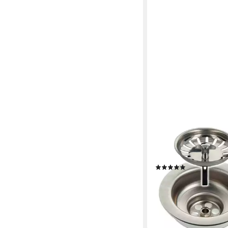
TECURO
Siphon Siebkorbventi
1/2 Zoll) x Abg. seitlic
mm)
(2)
10,04 €
lieferbar - in 3-4 Werktag