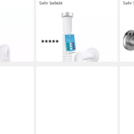
Sehr beliebt
Sehr 
BÄCHLEIN
KIRC
ensiphon für
Siphon Flexibler Ablaufschlauch
Siph
n Germany
Badezimmer, ausziehbar von 320-
1/4"
800mm mit Befestigungsclip
16,9
(25)
en bei dir
12,95 €
-32
lieferbar - in 4-5 Werktagen bei dir
liefe