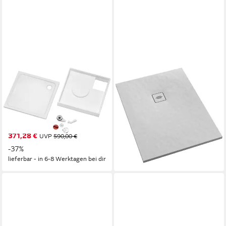
OTTOFOND
OTTOFOND
Duschwanne Set
Duschwanne Nevis,
Rechteckduschwanne,
rechteckig, 120x100 cm, matt
rechteckig, Sanitäracryl, 3-St.,
mit Struktur
417,69 €
1000x900/30 mm
UVP
619,00 €
371,28 €
UVP
590,00 €
-33%
lieferbar - in 6-8 Werktagen bei dir
-37%
lieferbar - in 6-8 Werktagen bei dir