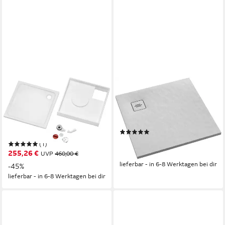
OTTOFOND
OTTOFOND
Duschwanne Set
Duschwanne Nevis,
Quadratische Duschwanne,
quadratisch, 100x100 cm,
quadratisch, Sanitäracryl, 3-
matt mit Struktur
(1)
St., 800x800/30 mm
340,34 €
UVP
519,00 €
(1)
255,26 €
UVP
460,00 €
-34%
lieferbar - in 6-8 Werktagen bei dir
-45%
lieferbar - in 6-8 Werktagen bei dir