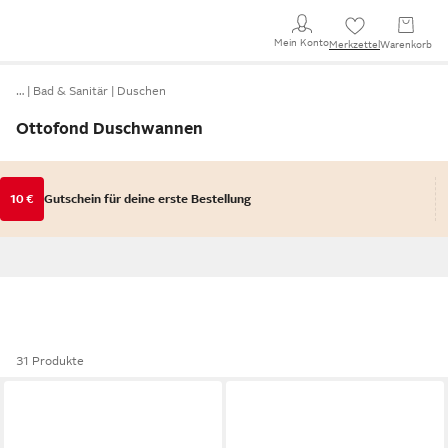
Mein Konto
Merkzettel
Warenkorb
…
Bad & Sanitär
Duschen
Ottofond Duschwannen
10 €
Gutschein für deine erste Bestellung
31 Produkte