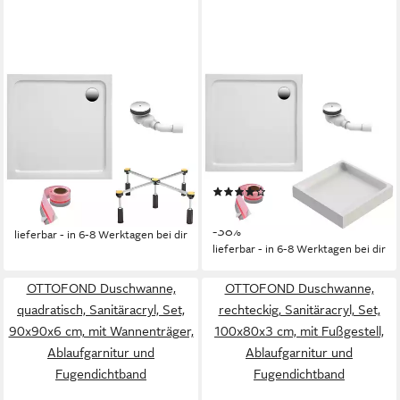
OTTOFOND
OTTOFOND
Duschwanne, quadratisch,
Duschwanne, quadratisch,
Sanitäracryl, Set, 90x90x3
Sanitäracryl, Set, 90x90x3
cm, mit Fußgestell,
cm, mit Wannenträger,
Ablaufgarnitur und
Ablaufgarnitur und
(1)
309,00 €
Fugendichtband
UVP
499,00 €
Fugendichtband
308,00 €
UVP
499,00 €
-38%
-38%
lieferbar - in 6-8 Werktagen bei dir
lieferbar - in 6-8 Werktagen bei dir
OTTOFOND Duschwanne,
OTTOFOND Duschwanne,
quadratisch, Sanitäracryl, Set,
rechteckig, Sanitäracryl, Set,
90x90x6 cm, mit Wannenträger,
100x80x3 cm, mit Fußgestell,
Ablaufgarnitur und
Ablaufgarnitur und
Fugendichtband
Fugendichtband