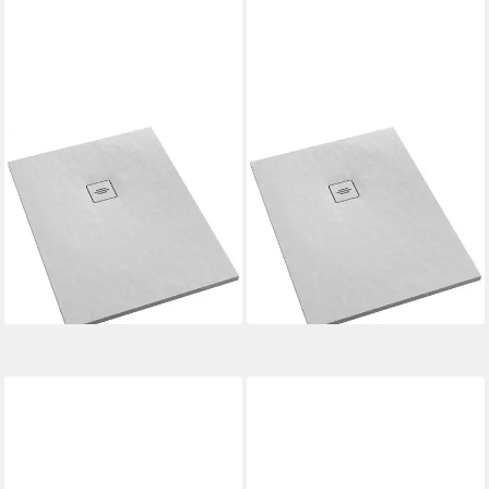
OTTOFOND
OTTOFOND
Duschwanne Nevis,
Duschwanne Nevis,
rechteckig, 120x90 cm, matt
rechteckig, 140x90 cm, matt
mit Struktur
mit Struktur
355,81 €
417,69 €
UVP
549,00 €
UVP
619,00 €
-35%
-33%
lieferbar - in 6-8 Werktagen bei dir
lieferbar - in 6-8 Werktagen bei dir