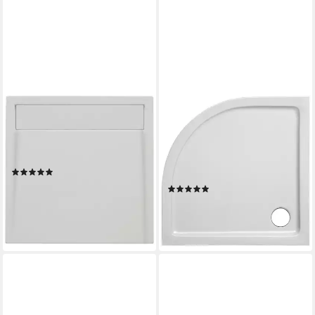
OTTOFOND
OTTOFOND
Duschwanne Plateau,
Duschwanne Set Viertelkreis
rechteckig, Sanitäracryl, 3-St.,
Duschwanne, Viertelkreis,
BxT: 120 x 90 cm
Sanitäracryl, 3-St.,
(1)
900x900/30 mm
404,66 €
UVP
570,00 €
(1)
278,46 €
-29%
UVP
580,00 €
lieferbar - in 6-8 Werktagen bei dir
-52%
lieferbar - in 6-8 Werktagen bei dir