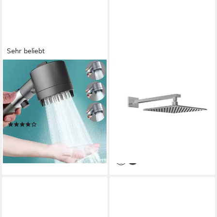
Sehr beliebt
ANYSUN
CHRIS BERGEN
Regenduschkopf Massage
Kopfbrause Wassersparender
Spa Handbrause – 3 Modi,
Regenduschkopf mit
Hochdruck, Filter, 3 Modi,
Brausearm, Regendusche, in
Wassersparen
Chrom und Schwarz matt
(173)
77,00 €
194,00 €
18,99 €
UVP
32,99 €
-60%
-42%
lieferbar - in 2-3 Werktagen bei dir
lieferbar - in 3-4 Werktagen bei dir