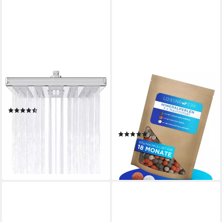
WELLGRO
LOBENSWERK
Duschbrause Regendusche
Duschbrause Duschkopf mit
ABS-Kunststoff
Boost-Funktion, mit
(7)
Mineralperlenfilter gegen Kalk
22,95 €
& Verunreinigungen
lieferbar - in 5-6 Werktagen bei dir
(5)
9,95 €
lieferbar - in 3-4 Werktagen bei dir