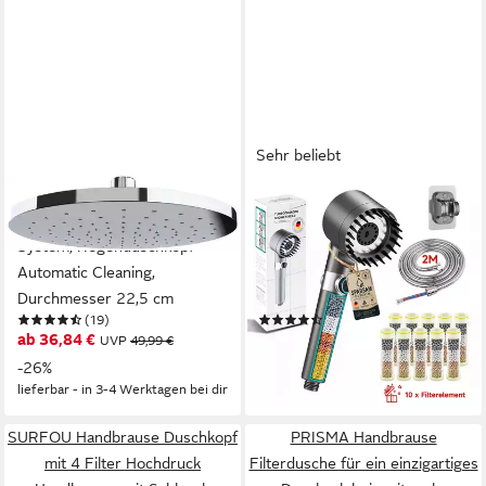
Sehr beliebt
WENKO
FOSMET
Regenduschkopf Watersaving
Handbrause Duschkopf mit
System, Regenduschkopf
Filter fur Kalk, Hochdruck
Automatic Cleaning,
Handbrause mit 2m Schlauch,
Durchmesser 22,5 cm
(Shower Head 10 Ersatzfilter
(19)
(55)
für Entfernen vom harten
ab 36,84 €
19,99 €
UVP
49,99 €
UVP
59,99 €
Wasser, Rest-Chlor, Bakterien
-26%
-67%
und Schwermetall, Schwarz),
lieferbar - in 3-4 Werktagen bei dir
lieferbar - in 2-3 Werktagen bei dir
Gefilterter Duschkopf mit
Halterung,3+1 Strahlarten, für
SURFOU Handbrause Duschkopf
PRISMA Handbrause
hartes Wasser
mit 4 Filter Hochdruck
Filterdusche für ein einzigartiges