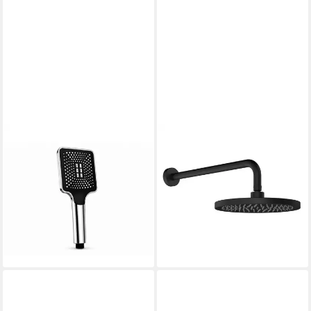
R2 INVEST
CHRIS BERGEN
Handbrause mit 3 Strahlarten
Kopfbrause Wassersparender
Universalanschluss 1/2 Zoll
Regenduschkopf mit
Silber, (1-tlg)
Brausearm, Regendusche,
5,95 €
9,95 €
Kopfbrause, in Schwarz matt
52,00 €
-40%
126,10 €
lieferbar - in 4-5 Werktagen bei dir
-59%
lieferbar - in 2-3 Werktagen bei dir