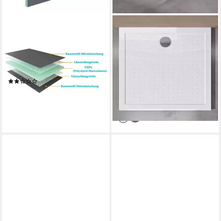
DUSCHSPA
DOPORRO
Duschwanne 4cm XPS
Duschwanne Duschtasse aus
Bauplatte Duschtasse Fliesen
Acryl mit Anti-Rutsch Profil
Innenplatte Hartschaumplatte,
DIN-Anschlüssen Lucia02,
Rechteck, Set
Rechteckig
(1)
ab 99,00 €
UVP
118,80 €
ab 71,99 €
UVP
95,99 €
-17%
-25%
lieferbar - in 4-5 Werktagen bei dir
lieferbar - in 6-8 Werktagen bei dir