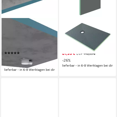
MARWELL
DUSCHSPA
Duschwanne, rechteckig,
Duschwanne 120x90x4cm
Extrudiertes Polystyrol (XPS),
XPS Bauplatte Duschelement
140 x 90 x 4 cm, aus sehr
befliesbar Duschboard
stabilem Polystyrol, inkl.
Duschtasse, Set
(2)
81,99 €
Ablaufrinne
UVP
110,99 €
266,92 €
UVP
399,99 €
-26%
-33%
lieferbar - in 6-8 Werktagen bei dir
lieferbar - in 6-8 Werktagen bei dir