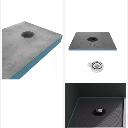
MARWELL
Rechteckduschwanne
PLANO, befliesbar,
80x120x12 cm
227,06 €
UVP
339,99 €
-33%
lieferbar in 3 Wochen