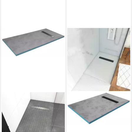
MARWELL
Duschwanne, rechteckig,
Extrudiertes Polystyrol (XPS),
160 x 90 x 4 cm, aus sehr
stabilem Polystyrol, inkl.