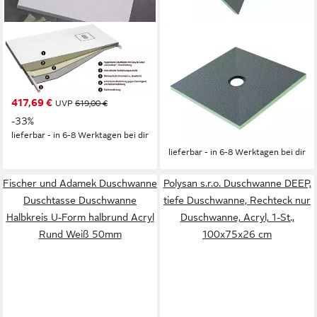
OTTOFOND
DUSCHSPA
Duschwanne Nevis,
Duschwanne 90x90x4cm
rechteckig, 120x100 cm, matt
Duschelement befliesbar
mit Struktur
Duschboard Gefälleplatte
417,69 €
UVP
619,00 €
Duschtasse, Set
75,66 €
-33%
UVP
104,99 €
lieferbar - in 6-8 Werktagen bei dir
-28%
lieferbar - in 6-8 Werktagen bei dir
Fischer und Adamek Duschwanne
Polysan s.r.o. Duschwanne DEEP,
Duschtasse Duschwanne
tiefe Duschwanne, Rechteck nur
Halbkreis U-Form halbrund Acryl
Duschwanne, Acryl, 1-St.,
Rund Weiß 50mm
100x75x26 cm