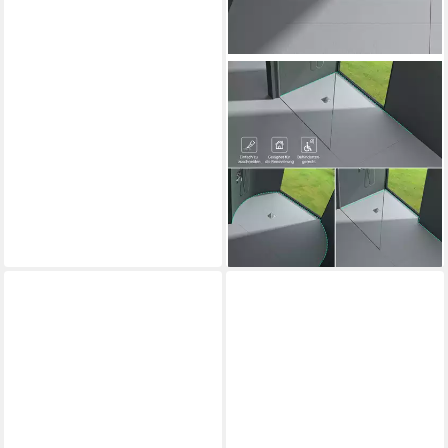
MAI & MAI
Duschwanne Duschelement
aus XPS befliesbar mit
Duschrinne inkl.
Ablaufgarnitur, XPS
ab 105,95 €
UVP
148,33 €
-29%
lieferbar - in 2-3 Werktagen bei dir