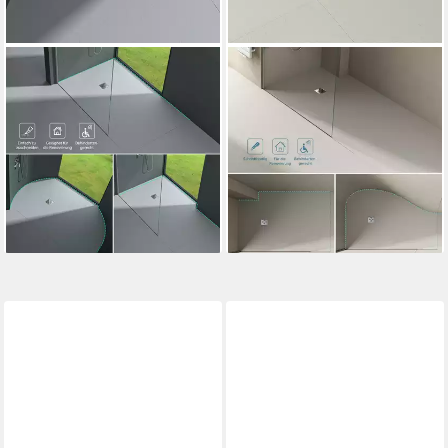
MAI & MAI
DOPORRO
Duschwanne Duschelement
Duschwanne Duschelement
Duschboard befliesbar mit
Befliesbar mit Gefälle
rinne bodeneben Gefälleplatte
Duschboard Zuschneidbar
ab 85,95 €
UVP
120,33 €
XPS NEU
ab 85,95 €
-29%
UVP
103,14 €
lieferbar - in 2-3 Werktagen bei dir
-17%
lieferbar - in 2-3 Werktagen bei dir