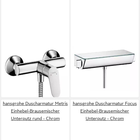
HANSGROHE
HANSGROHE
Duscharmatur Focus
Brausethermostat Ecostat
Einhebel-Brausemischer
Select
371,98 €
Aufputz - Chrom
lieferbar - in 2-3 Werktagen bei dir
ab 84,98 €
lieferbar - in 2-3 Werktagen bei dir
hansgrohe Duscharmatur Metris
hansgrohe Duscharmatur Focus
Einhebel-Brausemischer
Einhebel-Brausemischer
Unterputz rund - Chrom
Unterputz - Chrom