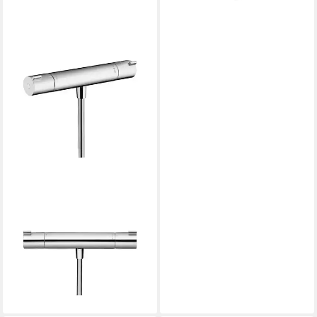
HANSGROHE
Infrarotheizung
Brausethermostat Ecostat
1001 CL 296x100mm, AP, 1
Verbrauche
ab 155,90 €
lieferbar - in 2-3 Werktagen bei dir