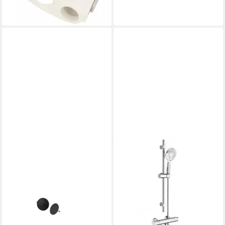
82,71 €
lieferbar - in 3-4 Werktagen bei dir