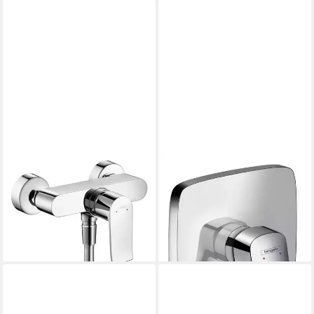
HANSGROHE
HANSGROHE
Duscharmatur Metris
Duscharmatur Logis Einhebel-
Einhebel-Brausemischer
Brausemischer Unterputz -
Aufputz - Chrom
Chrom
ab 270,98 €
ab 101,98 €
lieferbar - in 2-3 Werktagen bei dir
lieferbar - in 2-3 Werktagen bei dir