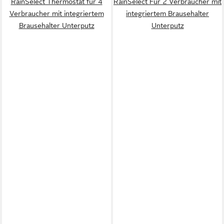
RainSelect Thermostat für 4
RainSelect Für 2 Verbraucher mit
Verbraucher mit integriertem
integriertem Brausehalter
Brausehalter Unterputz
Unterputz