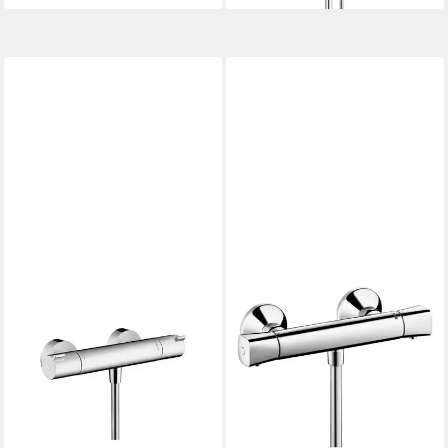
chrom, Wandmontage
HANSGROHE
Brausethermostat Ecostat
Universal - Chrom
ab 165,15 €
UVP
292,93 €
-44%
lieferbar - in 3-4 Werktagen bei dir