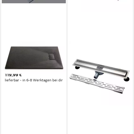
SANOTECHNIK
Duschwanne SMC
Brausetasse, rechteckig, LxB:
100x80cm; schneidbar
119,99 €
lieferbar - in 6-8 Werktagen bei dir