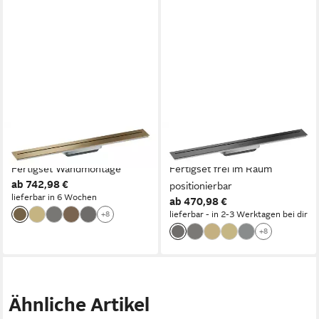
HANSGROHE
HANSGROHE
Duschrinne Axor Drain,
Duschrinne Axor Drain,
Fertigset Wandmontage
Fertigset frei im Raum
ab 742,98 €
positionierbar
lieferbar in 6 Wochen
ab 470,98 €
lieferbar - in 2-3 Werktagen bei dir
+8
+8
Ähnliche Artikel