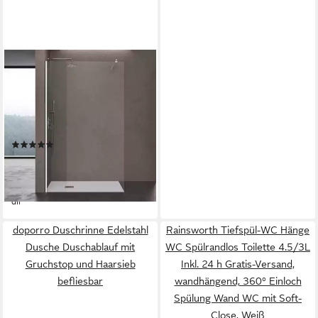
DOPORRO
Walk-in-Dusche Duschkabine
Duschwand 8-10mm ESG
NANO Profil verstellbar
H:200cm B02K,
(6)
Einscheibensicherheitsglas
ab 129,95 €
UVP
155,94 €
-17%
lieferbar - in 8-10 Werktagen bei
dir
doporro Duschrinne Edelstahl
Rainsworth Tiefspül-WC Hänge
Dusche Duschablauf mit
WC Spülrandlos Toilette 4.5/3L
Gruchstop und Haarsieb
Inkl. 24 h Gratis-Versand,
befliesbar
wandhängend, 360° Einloch
Spülung Wand WC mit Soft-
Close, Weiß