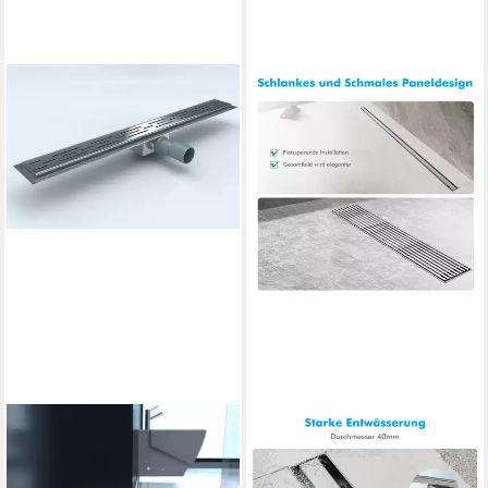
HOMELINE
SONNI
Duschrinne Badezimmer
Duschrinne Schmale Edelstahl
Duschablaufrinne Badablauf
Flacher Duschrinne 30-100