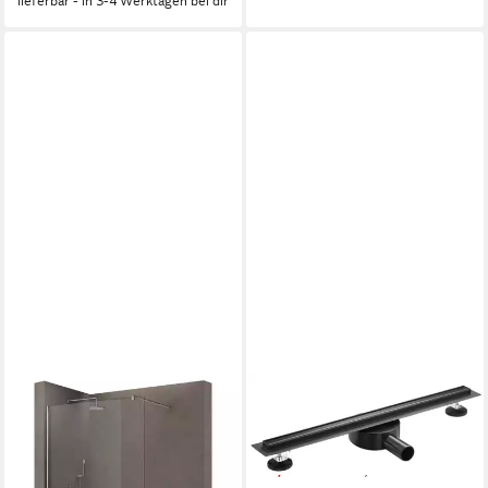
lieferbar - in 3-4 Werktagen bei dir
befliesbar, Edelstahl / Länge
wählbar / Siphon + Haarsieb /
Gunmetal
SANOTECHNIK
Duschrinne Schwarz-Optik,
slim, 80cm
63,99 €
UVP
84,90 €