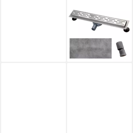
EUROHARRY
Duschrinne 360° Schlitz
Duschrinne Edelstahl
Bodenablauf Duschablauf
Flach Slim
ab 44,99 €
UVP
52,99 €
-15%
lieferbar - in 6-7 Werktagen bei dir