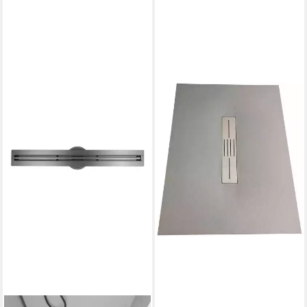
SANOTECHNIK
Duschwanne SMC
Brausetasse, rechteckig, LxB:
170x80cm; schneidbar
300,65 €
lieferbar - in 6-8 Werktagen bei dir