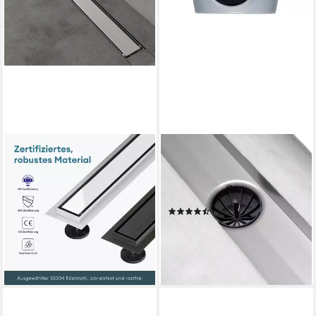
MAI & MAI
SCHÜTTE
Duschrinne Bodenablauf aus
Duschrinne, Duschablauf, inkl.
Edelstahl komplettset
Edelstahlabdeckung, mit
Ablaufrinne Haarsieb KE110
Randablauf
(6)
ab 46,95 €
UVP
56,34 €
162,67 €
UVP
189,99 €
-17%
-14%
lieferbar - in 2-3 Werktagen bei dir
lieferbar - in 3-4 Werktagen bei dir