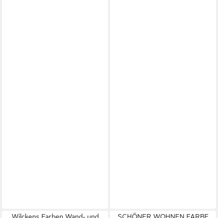
Wilckens Farben Wand- und
SCHÖNER WOHNEN FARBE