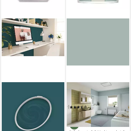
TADESSI
ALPINA
Wandfarbe TADESSI Color
Wandfarbe Alpina Bad &
Vista - Wandfarbe Grün -
Küche Wand-Farbe
(6)
Petrol - Matte Innenfarbe -
39,99 €
38,30 €
(16,00 €/ 1 l)
(1,53 €/ 1 l)
lieferbar - in 2-3 Werktagen bei dir