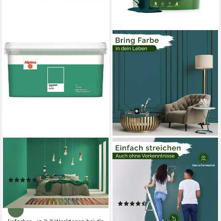
ALPINA
VELUXIS
Wandfarbe Alpina PANTONE®
Wandfarbe Veluxis®
1L + Rührholz
Wandfarbe Universal,
(1)
Deckkraft-Klasse 1,
17,99 €
Streifenfrei, tropfarm & VOC-
(17,99 €/ 1 l)
(19)
frei
39,95 €