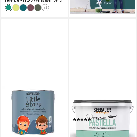
lieferbar - in 2-3 Werktagen bei dir
lieferbar - in 2-3 Werktagen bei dir
+8
+5
SEEBAUER DIY
Wandfarbe Design-
Pastellfarbe PASTELLA,
Umweltfreundlich
(3)
39,99 €
(16,00 €/ 1 l)
lieferbar - in 2-3 Werktagen bei dir