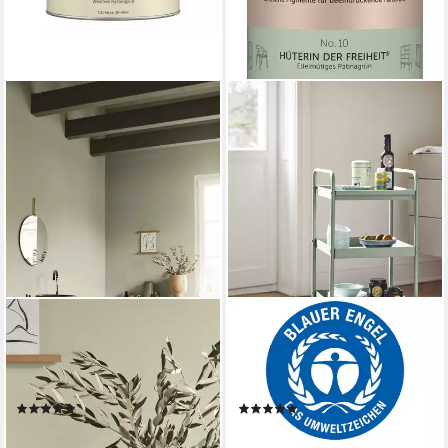
ALPINA
ALPINA
Wandfarbe Alpina Feine
Lack Alpina Feine Farben Lack
Farben edelmatt 2,5 Liter -
edelmatt 750ml - Farbfamilie
Farbfamilie Grün
Grün
(4)
(17)
41,29 €
ab 25,19 €
(16,52 €/ 1 l)
(33,59 €/ 1 l)