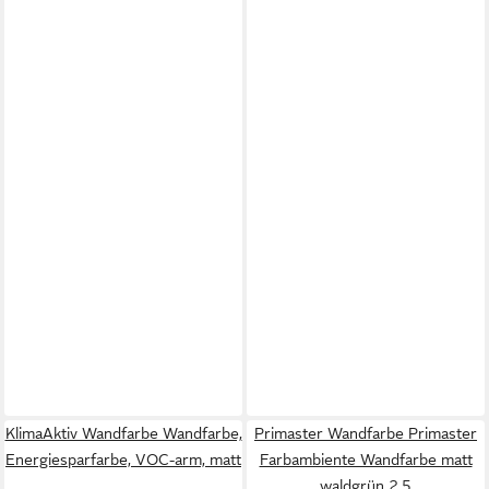
KlimaAktiv Wandfarbe Wandfarbe,
Primaster Wandfarbe Primaster
Energiesparfarbe, VOC-arm, matt
Farbambiente Wandfarbe matt
waldgrün 2,5