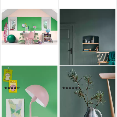
ALPINA
ALPINA
Wandfarbe Farbenfreunde
Wandfarbe Alpina Feine
2,5 Liter matt
Farben + Gratis Rührstab
(2)
(8)
37,90 €
39,99 €
(15,16 €/ 1 l)
(16,00 €/ 1 l)
lieferbar - in 4-5 Werktagen bei dir
+18
lieferbar - in 2-3 Werktagen bei dir
+27