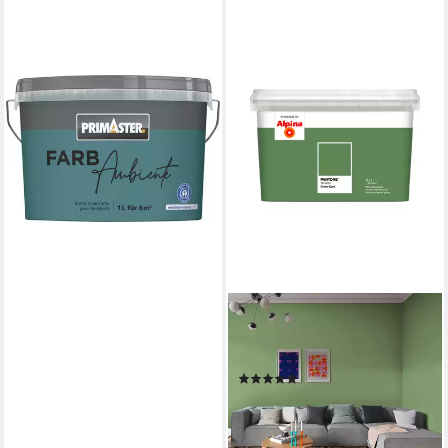
PRIMASTER
Wandfarbe Primaster
Farbambiente Wandfarbe
matt petrol 1 L
14,14 €
lieferbar - in 3-4 Werktagen bei dir
ALPINA
Wandfarbe Alpina PANTONE®
2,5 Liter
(1)
35,29 €
(14,12 €/ 1 l)
lieferbar - in 3-4 Werktagen bei dir