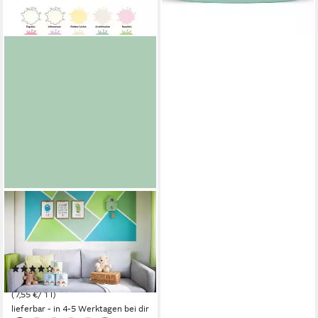
+36
ALPINA
Wandfarbe Little Stars 2,5 L.
Luftreinigende Wandfarbe
Kinderzimmer Gesundheit
(7)
18,88 €
(7,55 €/ 1 l)
lieferbar - in 4-5 Werktagen bei dir