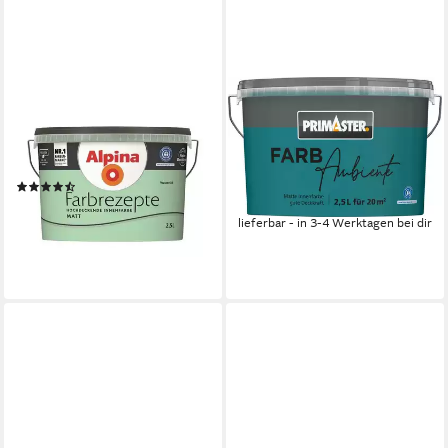
ALPINA
PRIMASTER
Wand- und Deckenfarbe
Wandfarbe Primaster
Farbrezepte 2,5 Liter
Farbambiente Wandfarbe
Wasserfall Matt
matt petrol 2,5 L
(84)
26,29 €
30,90 €
(10,52 €/ 1 l)
(12,36 €/ 1 l)
lieferbar - in 3-4 Werktagen bei dir
lieferbar - in 4-5 Werktagen bei dir
+26