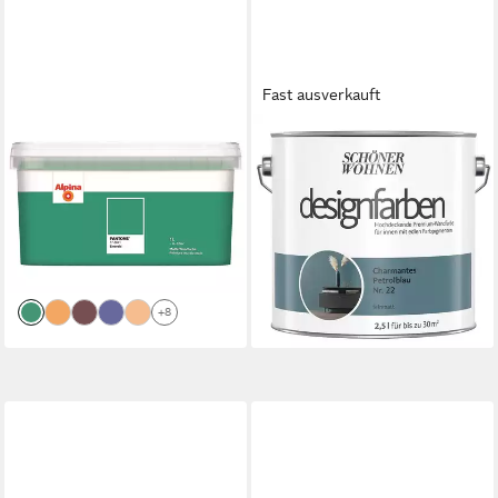
Fast ausverkauft
ALPINA
SCHÖNER WOHNEN FARBE
Wandfarbe Alpina PANTONE®
Wandfarbe Schöner Wohnen
1 Liter
Designfarben 2,5 Ltr.
ab 17,99 €
Charmantes Petrolblau Nr. 22
(17,99 €/ 1 l)
32,99 €
(13,20 €/ 1 l)
lieferbar - in 2-3 Werktagen bei dir
lieferbar - in 3-4 Werktagen bei dir
+8