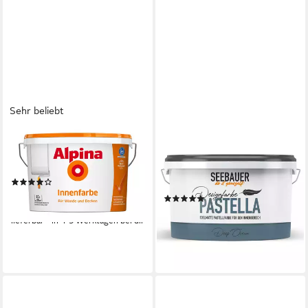
Sehr beliebt
ALPINA
SEEBAUER DIY
Wandfarbe Innenfarbe 10
Wandfarbe Design-
Liter
Pastellfarbe PASTELLA,
(64)
Umweltfreundlich
ab 33,90 €
(2)
(3,39 €/ 1 l)
39,99 €
lieferbar - in 4-5 Werktagen bei dir
(16,00 €/ 1 l)
lieferbar - in 2-3 Werktagen bei dir
+36