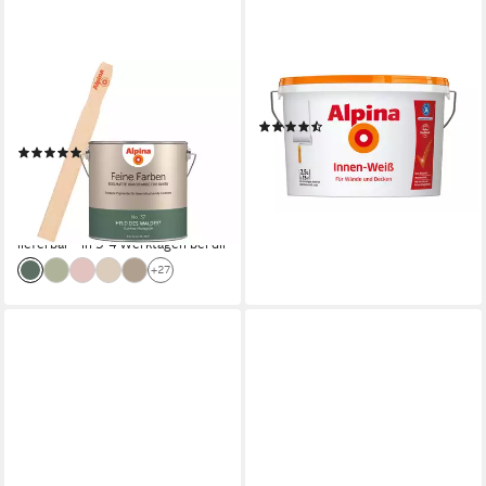
ALPINA
ALPINA
Wandfarbe Alpina Feine
Wandfarbe Innen-Weiß matt
(3)
Farben + Gratis Rührstab
ab 24,99 €
(8)
(10,00 €/ 1 l)
39,99 €
lieferbar - in 3-4 Werktagen bei dir
(16,00 €/ 1 l)
lieferbar - in 3-4 Werktagen bei dir
+27