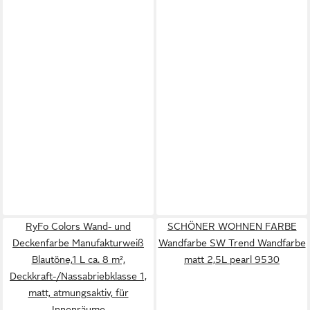
RyFo Colors Wand- und
SCHÖNER WOHNEN FARBE
Deckenfarbe Manufakturweiß
Wandfarbe SW Trend Wandfarbe
Blautöne,1 L ca. 8 m²,
matt 2,5L pearl 9530
Deckkraft-/Nassabriebklasse 1,
matt, atmungsaktiv, für
Innenräume