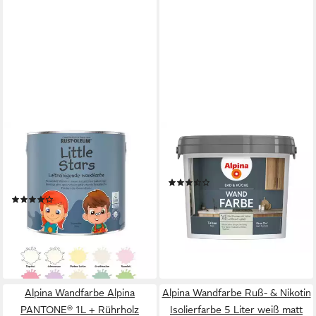
ALPINA
ALPINA
Wandfarbe Little Stars 2,5 L.
Wandfarbe Alpina Bad &
Luftreinigende Wandfarbe
Küche Wand-Farbe
(6)
Kinderzimmer Gesundheit
39,99 €
(7)
(16,00 €/ 1 l)
18,88 €
lieferbar - in 4-5 Werktagen bei dir
(7,55 €/ 1 l)
lieferbar - in 4-5 Werktagen bei dir
+7
+6
Alpina Wandfarbe Alpina
Alpina Wandfarbe Ruß- & Nikotin
PANTONE® 1L + Rührholz
Isolierfarbe 5 Liter weiß matt