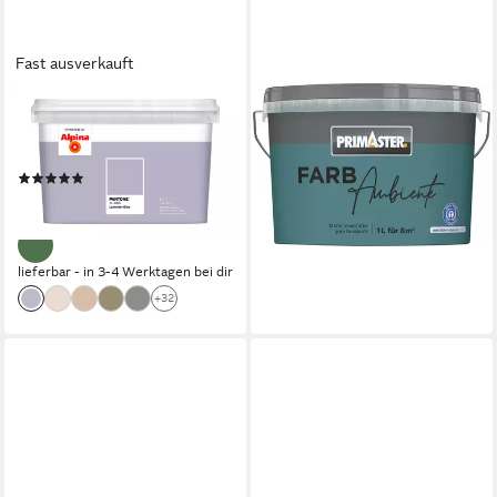
Fast ausverkauft
ALPINA
PRIMASTER
Wandfarbe Alpina PANTONE®
Wandfarbe Primaster
2,5 Liter
Farbambiente Wandfarbe
(1)
matt petrol 1 L
ab 34,99 €
14,14 €
(14,00 €/ 1 l)
lieferbar - in 4-5 Werktagen bei dir
lieferbar - in 3-4 Werktagen bei dir
+32