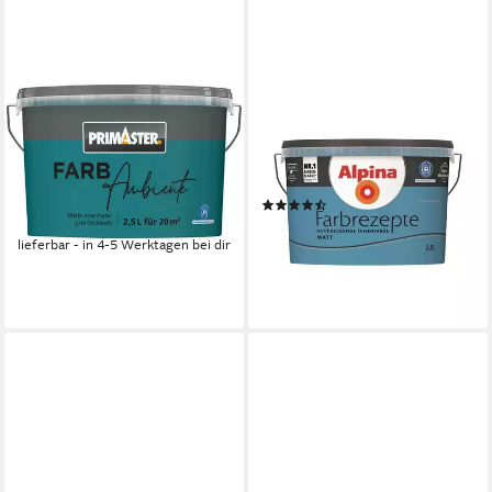
PRIMASTER
ALPINA
Wandfarbe Primaster
Wandfarbe Farbrezepte 2,5 L.
Farbambiente Wandfarbe
Weiter Horizont Volles
matt petrol 2,5 L
Azurblau
(84)
26,29 €
30,99 €
(10,52 €/ 1 l)
lieferbar - in 4-5 Werktagen bei dir
(12,40 €/ 1 l)
lieferbar - in 4-5 Werktagen bei dir
+27