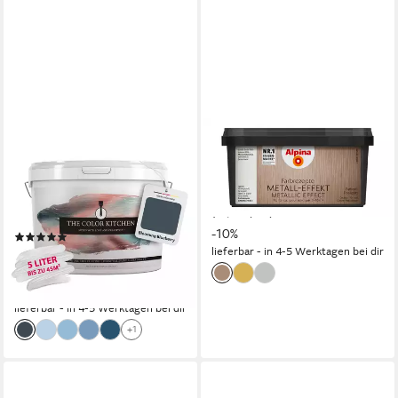
A.S. CRÉATION
ALPINA
Wand- und Deckenfarbe THE
Wandfarbe Farbrezepte
COLOR KITCHEN, seidenmatt,
METALL-EFFEKT 1 Liter
12,99 €
für Wohnzimmer
14,44 €
(12,99 €/ 1 l)
Schlafzimmer Flur Küche,
-10%
(4)
Blautöne
lieferbar - in 4-5 Werktagen bei dir
44,55 €
UVP
59,95 €
(8,91 €/ 1 l)
-26%
lieferbar - in 4-5 Werktagen bei dir
+1