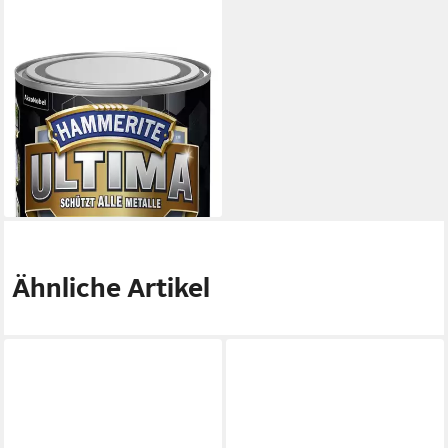
HAMMERITE
Metallschutzlack Hammerite
Metallschutzlack ULTIMA 750
ml weiß
24,69 €
(32,92 €/ 1 l)
lieferbar - in 2-3 Werktagen bei dir
Ähnliche Artikel