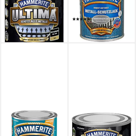
tiefschwarz
Witterungsbeständig,
12,44 €
Wasserabweisend
(49,76 €/ 1 l)
(1)
lieferbar - in 2-3 Werktagen bei dir
29,84 €
(39,79 €/ 1 l)
lieferbar - in 2-3 Werktagen bei dir
HAMMERITE
HAMMERITE
Metallschutzlack
Metallschutzlack Hammerite
Anthrazitgrau matt / 22836,
Metallschutzlack ULTIMA