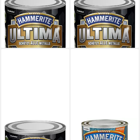
HAMMERITE
HAMMERITE
Metallschutzlack Hammerite
Metallschutzlack Hammerite
Metallschutzlack ULTIMA 750
Metallschutzlack ULTIMA 750
ml
ml
24,69 €
24,69 €
(32,92 €/ 1 l)
(32,92 €/ 1 l)
lieferbar - in 2-3 Werktagen bei dir
lieferbar - in 2-3 Werktagen bei dir
HAMMERITE
HAMMERITE
Metallschutzlack Hammerite
Metallschutzlack Dunkelgrau
Metallschutzlack ULTIMA matt
glänzend / 76095, hochgradig