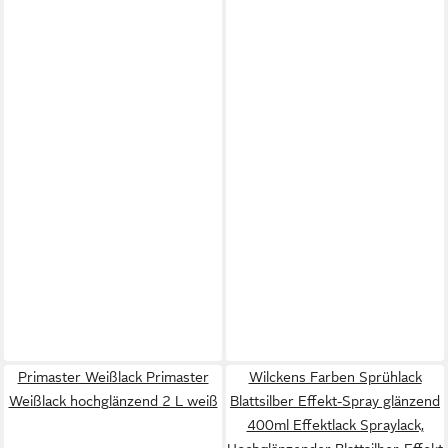
Primaster Weißlack Primaster
Wilckens Farben Sprühlack
Weißlack hochglänzend 2 L weiß
Blattsilber Effekt-Spray glänzend
400ml Effektlack Spraylack,