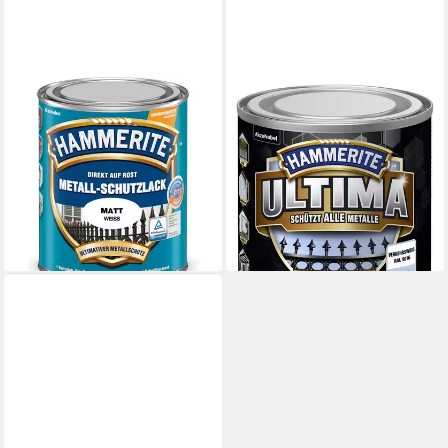
HAMMERITE
HAMMERITE
Metallschutzlack weiss matt
Metallschutzlack Hammerite
15777, hochgradig
Metallschutzlack ULTIMA
Witterungsbeständig,
glänzend
12,44 €
Wasserabweisend
(49,76 €/ 1 l)
29,86 €
lieferbar - in 2-3 Werktagen bei dir
(39,81 €/ 1 l)
lieferbar - in 2-3 Werktagen bei dir