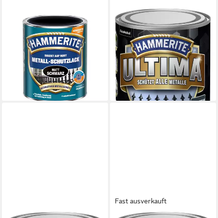
HAMMERITE
HAMMERITE
Metallschutzlack schwarz matt
Metallschutzlack Hammerite
/ 15753, hochgradig
Metallschutzlack ULTIMA 750
Witterungsbeständig,
ml
24,69 €
Wasserabweisend
(32,92 €/ 1 l)
29,83 €
lieferbar - in 2-3 Werktagen bei dir
(39,77 €/ 1 l)
lieferbar - in 2-3 Werktagen bei dir
Fast ausverkauft