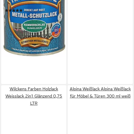
Wasserabweisend
(1)
29,81 €
(39,75 €/ 1 l)
lieferbar - in 2-3 Werktagen bei dir
Wilckens Farben Holzlack
Alpina Weißlack Alpina Weißlack
Weisslack 2in1 Glänzend 0,75
für Möbel & Türen 300 ml weiß
LTR