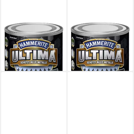
HAMMERITE
HAMMERITE
Metallschutzlack Hammerite
Metallschutzlack Hammerite
Metallschutzlack ULTIMA
Metallschutzlack ULTIMA
glänzend
glänzend
12,44 €
12,44 €
(49,76 €/ 1 l)
(49,76 €/ 1 l)
lieferbar - in 2-3 Werktagen bei dir
lieferbar - in 2-3 Werktagen bei dir