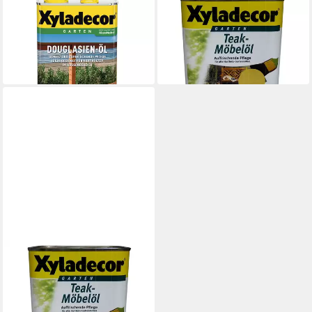
XYLADECOR
XYLADECOR
Holzöl XYLADECOR
Holzöl XYLADECOR Teak
Douglasien Öl 5 Ltr
Möbelöl Farblos 750ml
61,50 €
16,39 €
(12,30 €/ 1 l)
(21,85 €/ 1 l)
in 5-6 Werktagen bei dir
in 5-6 Werktagen bei dir
XYLADECOR
Holzöl XYLADECOR Teak
Möbelöl Teak 750ml
19,40 €
(25,87 €/ 1 l)