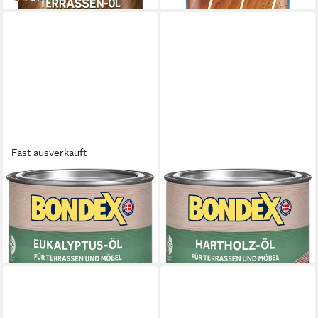
Fast ausverkauft
BONDEX
BONDEX
Hartholzöl Bondex
Hartholzöl Bondex Hartholz-
Eukalyptus Öl 750 ml
Öl Universal 750 ml meranti
15,99 €
12,54 €
in 3-4 Werktagen bei dir
(16,72 €/ 1 l)
in 2-3 Werktagen bei dir