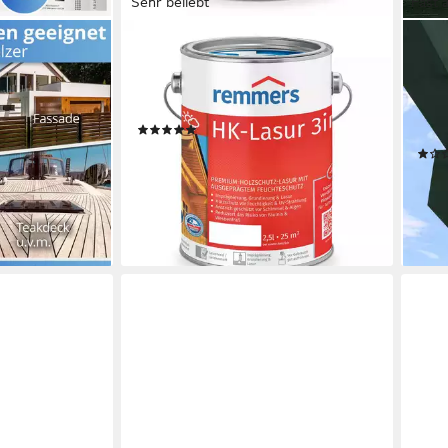
Sehr beliebt
Fast 
REMMERS
REM
Protect,
Holzschutzlasur Remmers HK-Lasur
Holz
blos
3in1 – Imprägnierung, Grundierung &
eben
Lasur in einem
Holz
en bei dir
(25)
Grun
ab 72,95 €
UVP
96,84 €
(14,59 €/ 1 l)
ab 2
-25%
liefe
lieferbar - in 4-5 Werktagen bei dir
+15