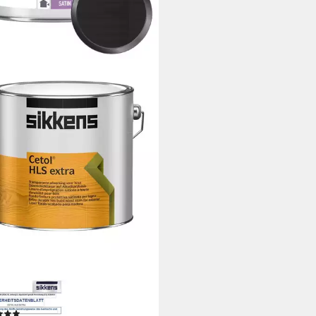
ENS
schutzlasur CETOL HLS EXTRA
5 LTR
(3)