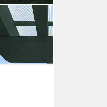
ausverkauft
MERS
schutzlasur HK-Lasur 3in1 [plus]
holz matt 0,75 Liter, 3fach
schutz mit Imprägnierung +
dierung + Lasur
(1)
3,24 €
rbar - in 2-3 Werktagen bei dir
+12