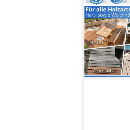
NANOPROTECT
Holzschutzlasur Aqua-
Holzimprägnierung far
39,95 €
lieferbar - in 2-3 Werktag