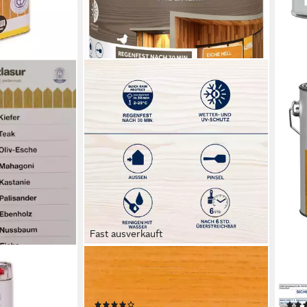
Fast ausverkauft
BONDEX
SIKK
S
Holzschutzlasur Wetterschutz-Lasur
Holz
asur UV-Schutz
für Aussen, Holz-Schutz, UV-Schutz
- 2.
(1)