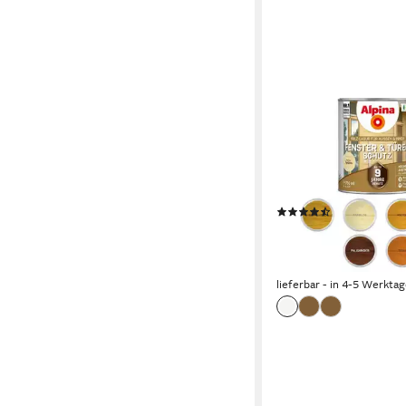
ALPINA
Holzschutzlasur Alpin
Fenster- und Türen Sc
Farbwahl, Mit bis zu 9
Schutzdauer
(2)
11,11 €
15,55 €
(14,81 €/ 1 l)
-29%
lieferbar - in 4-5 Werktag