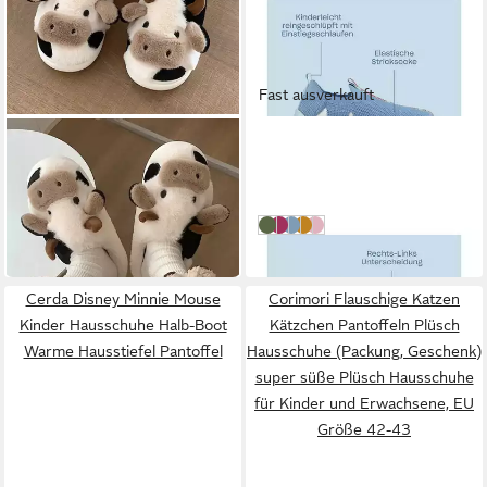
Fast ausverkauft
NEXORA
AFFENZAHN
Damen Kuh-Hausschuhe –
Knit Flinky Hausschuh nach
Flauschige Winter
Barfußschuhprinzip
27,49 €
44,99 €
Hausschuhe Plüsch
49,99 €
(27,49 €/ 1 Paar)
Hausschuhe weiches und
Drache - Grün
Vogel - Lila
Hai - Blau
Tiger - Gelb
Einhorn - Rosa
gemütliches Gefühl
-45%
Cerda Disney Minnie Mouse
Corimori Flauschige Katzen
Kinder Hausschuhe Halb-Boot
Kätzchen Pantoffeln Plüsch
Warme Hausstiefel Pantoffel
Hausschuhe (Packung, Geschenk)
super süße Plüsch Hausschuhe
für Kinder und Erwachsene, EU
Größe 42-43