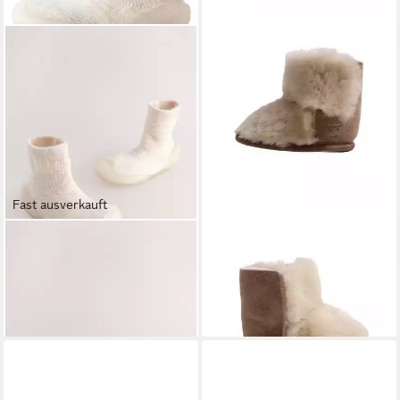
Fast ausverkauft
NEXT
Crawler Sockenschuhe
KAISER
Babyschuh Eskimo
Krabbelschuh (1-tlg)
Lammfell Krabbelschuh
22,00 €
29,99 €
(29,99 €/ 1 Paar)